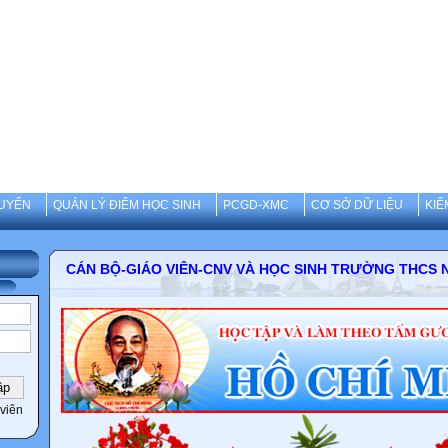
UYẾN
QUẢN LÝ ĐIỂM HỌC SINH
PCGD-XMC
CƠ SỞ DỮ LIỆU
KIỂ
CÁN BỘ-GIÁO VIÊN-CNV VÀ HỌC SINH TRƯỜNG 
viên