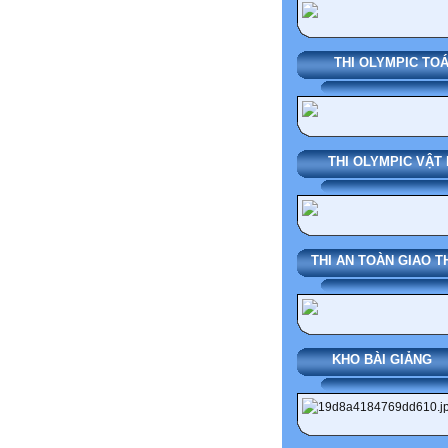
THI OLYMPIC TO
THI OLYMPIC VẬT 
THI AN TOÀN GIAO 
KHO BÀI G