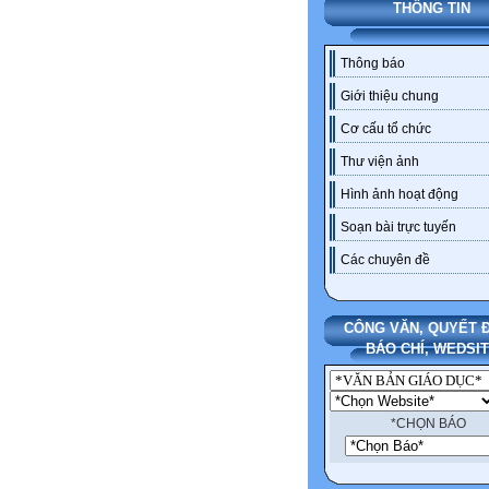
THÔNG TIN
Thông báo
Giới thiệu chung
Cơ cấu tổ chức
Thư viện ảnh
Hình ảnh hoạt động
Soạn bài trực tuyến
Các chuyên đề
CÔNG VĂN, QUYẾT Đ
BÁO CHÍ, WEDSI
*CHỌN BÁO