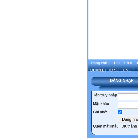
Trang chủ
HOC TRỰC T
QUẢN LÝ HỒ SƠ CCVC
ĐĂNG NHẬP
Tên truy nhập
Mật khẩu
Ghi nhớ
Quên mật khẩu
ĐK thành 