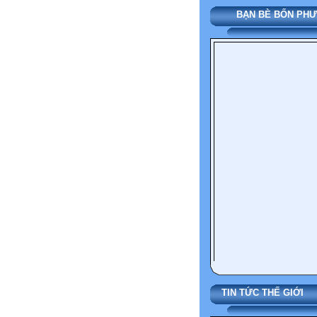
BẠN BÈ BỐN P
TIN TỨC THẾ 