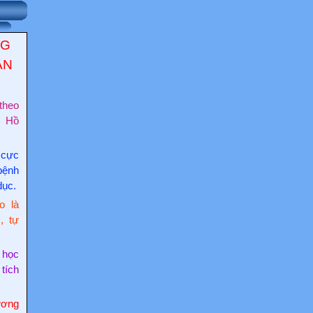
NG
ẬN
theo
c Hồ
 cực
bệnh
dục.
o là
, tự
 học
 tích
ơng