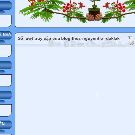
G
 NHÀ TRƯỜNG
Số lượt truy cập của blog thcs-nguyentrai-daklak
Tất 
Số 
ÊN