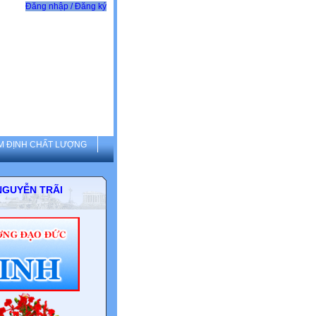
Đăng nhập / Đăng ký
M ĐỊNH CHẤT LƯỢNG
THCS NGUYỄN TRÃI