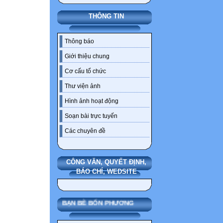
THÔNG TIN
Thông báo
Giới thiệu chung
Cơ cấu tổ chức
Thư viện ảnh
Hình ảnh hoạt động
Soạn bài trực tuyến
Các chuyên đề
CÔNG VĂN, QUYẾT ĐỊNH,
BÁO CHÍ, WEDSITE
BẠN BÈ BỐN PHƯƠNG