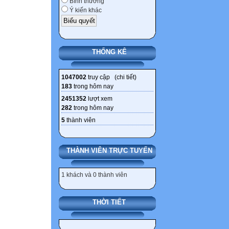
Bình thường
Ý kiến khác
THỐNG KÊ
1047002
truy cập (
chi tiết
)
183
trong hôm nay
2451352
lượt xem
282
trong hôm nay
5
thành viên
THÀNH VIÊN TRỰC TUYẾN
1 khách và 0 thành viên
THỜI TIẾT