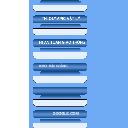
THI OLYMPIC VẬT LÝ
THI AN TOÀN GIAO THÔNG
KHO BÀI GIẢNG
GOOGLE.COM