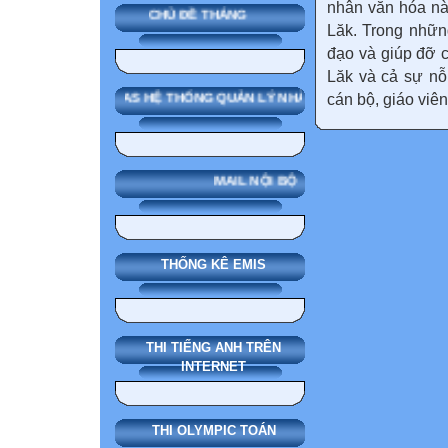
nhân văn hóa nà
CHỦ ĐỀ THÁNG
Lăk. Trong nhữn
đạo và giúp đỡ 
Lăk và cả sự nỗ
cán bộ, giáo viên
SMAS HỆ THỐNG QUẢN LÝ NHÀ TRƯỜNG
MAIL NỘI BỘ
THỐNG KÊ EMIS
THI TIẾNG ANH TRÊN
INTERNET
THI OLYMPIC TOÁN