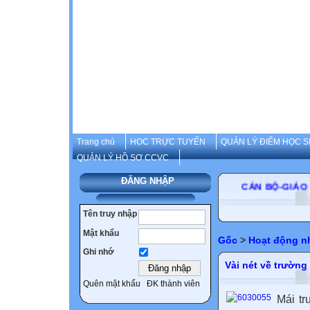
Trang chủ
HOC TRỰC TUYẾN
QUẢN LÝ ĐIỂM HỌC S
QUẢN LÝ HỒ SƠ CCVC
ĐĂNG NHẬP
CÁN BỘ-GIÁO VI
Tên truy nhập
Mật khẩu
Gốc
>
Hoạt động n
Ghi nhớ
Vài nét về trườn
Quên mật khẩu
ĐK thành viên
Mái t