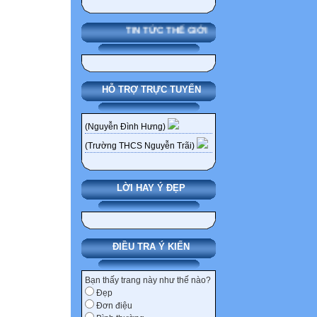
TIN TỨC THẾ GIỚI
HỖ TRỢ TRỰC TUYẾN
(Nguyễn Đình Hưng)
(Trường THCS Nguyễn Trãi)
LỜI HAY Ý ĐẸP
ĐIỀU TRA Ý KIẾN
Bạn thấy trang này như thế nào?
Đẹp
Đơn điệu