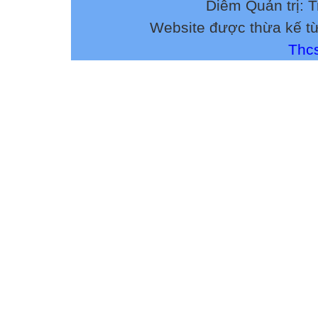
Diễm Quản trị: 
Website được thừa kế t
Thcs