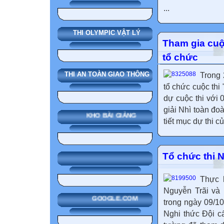
...
THI OLYMPIC VẬT LÝ
Tham gia cuộ
tổ chức
THI AN TOÀN GIAO THÔNG
Trong
tổ chức cuộc thi
dự cuộc thi với 
giải Nhì toàn đo
KHO BÀI GIẢNG
tiết mục dự thi 
Tổ chức thi 
Thực 
Nguyễn Trãi và
GOOGLE.COM
trong ngày 09/1
Nghi thức Đội c