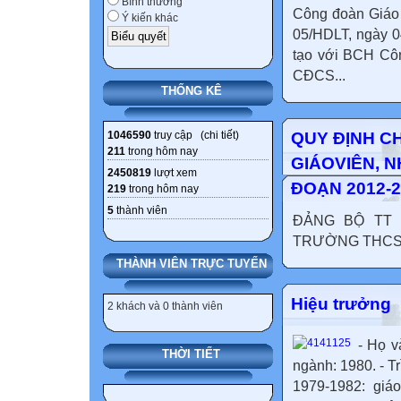
Bình thường
Công đoàn Giáo
Ý kiến khác
05/HDLT, ngày 0
tạo với BCH Côn
CĐCS...
THỐNG KÊ
1046590
truy cập (
chi tiết
)
QUY ĐỊNH C
211
trong hôm nay
GIÁOVIÊN, 
2450819
lượt xem
ĐOẠN 2012-2
219
trong hôm nay
5
thành viên
ĐẢNG BỘ TT 
TRƯỜNG THCS N
THÀNH VIÊN TRỰC TUYẾN
Hiệu trưởng
2 khách và 0 thành viên
- Họ v
THỜI TIẾT
ngành: 1980. - T
1979-1982: gi