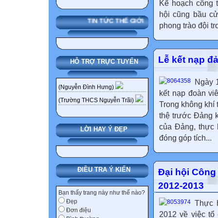
Kế hoạch công t
hội cũng bầu cử
TIN TỨC THẾ GIỚI
phong trào đội t
Lễ kết nạp đ
HỖ TRỢ TRỰC TUYẾN
Ngày 1
(Nguyễn Đình Hưng)
kết nạp đoàn vi
(Trường THCS Nguyễn Trãi)
Trong không khí 
thệ trước Đảng k
của Đảng, thực 
LỜI HAY Ý ĐẸP
đóng góp tích...
ĐIỀU TRA Ý KIẾN
Đại hội Công
2012-2013
Bạn thấy trang này như thế nào?
Đẹp
Thực 
Đơn điệu
2012 về việc tổ