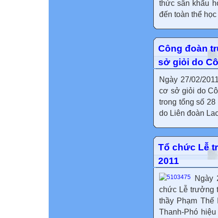
thức sân khấu h
đến toàn thể học 
Công đoàn tr
sở giỏi do C
Ngày 27/02/2011
cơ sở giỏi do C
trong tổng số 28
do Liên đoàn Lao
Tổ chức Lễ t
2011
Ngày 
chức Lễ trưởng 
thầy Phạm Thế H
Thanh-Phó hiệu 