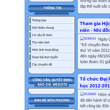
tường đã tham d
tập thể xuất sắc 
THÔNG TIN
Thông báo
Tham gia Hội 
Giới thiệu chung
niên - Nhi đồ
Cơ cấu tổ chức
Ngày 0
Thư viện ảnh
"Kể chuyện theo 
Hình ảnh hoạt động
thứ VI năm 2012
đến ngày 06/10/
Soạn bài trực tuyến
toàn đoàn, 01 giả
Các chuyên đề
Tổ chức Đại 
CÔNG VĂN, QUYẾT ĐỊNH,
BÁO CHÍ, WEDSITE
học 2012-20
Hôm na
đã tiến hành tổ 
BẠN BÈ BỐN PHƯƠNG
kết công tác Đội