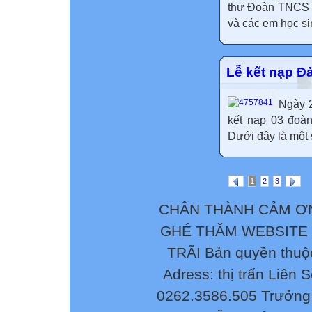
thư Đoàn TNCS H
và các em học sin
Lễ kết nạp Đ
Ngày 2
kết nạp 03 đoà
Dưới đây là một s
1
2
3
CHÂN THÀNH CẢM ƠN
GHÉ THĂM WEBSITE
TRÃI Bản quyền thuộ
Adress: thị trấn Liên 
0262.3586.505 Trưởng 