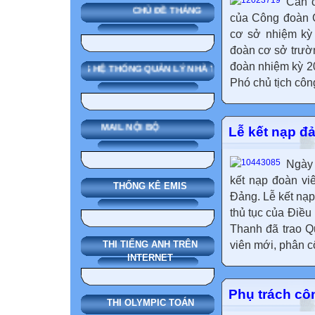
Căn 
CHỦ ĐỀ THÁNG
của Công đoàn G
cơ sở nhiệm ky
đoàn cơ sở trườ
đoàn nhiệm kỳ 20
SMAS HỆ THỐNG QUẢN LÝ NHÀ TRƯỜNG
Phó chủ tịch côn
MAIL NỘI BỘ
Lễ kết nạp đ
Ngày 
kết nạp đoàn v
THỐNG KÊ EMIS
Đảng. Lễ kết nạp
thủ tục của Điều
Thanh đã trao Q
viên mới, phân c
THI TIẾNG ANH TRÊN
INTERNET
Phụ trách cô
THI OLYMPIC TOÁN