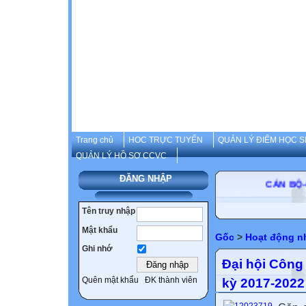
Trang chủ
HOC TRỰC TUYẾN
QUẢN LÝ ĐIỂM HỌC S
QUẢN LÝ HỒ SƠ CCVC
ĐĂNG NHẬP
CÁN BỘ-GIÁO 
Tên truy nhập
Mật khẩu
Gốc
>
Hoạt động n
Ghi nhớ
Đại hội Công
Quên mật khẩu
ĐK thành viên
kỳ 2017-2022