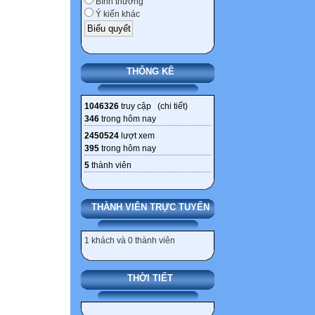
Bình thường
Ý kiến khác
THỐNG KÊ
1046326
truy cập (
chi tiết
)
346
trong hôm nay
2450524
lượt xem
395
trong hôm nay
5
thành viên
THÀNH VIÊN TRỰC TUYẾN
1 khách và 0 thành viên
THỜI TIẾT