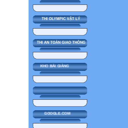
THI OLYMPIC VẬT LÝ
THI AN TOÀN GIAO THÔNG
KHO BÀI GIẢNG
GOOGLE.COM