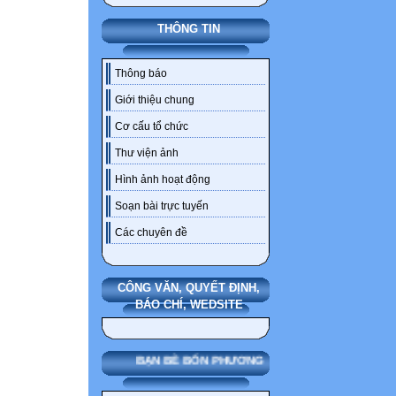
THÔNG TIN
Thông báo
Giới thiệu chung
Cơ cấu tổ chức
Thư viện ảnh
Hình ảnh hoạt động
Soạn bài trực tuyến
Các chuyên đề
CÔNG VĂN, QUYẾT ĐỊNH,
BÁO CHÍ, WEDSITE
BẠN BÈ BỐN PHƯƠNG