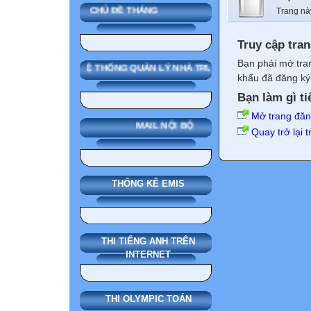
CHỦ ĐỀ THÁNG
Trang nà
Truy cập tra
Bạn phải mở tra
SMAS HỆ THỐNG QUẢN LÝ NHÀ TRƯỜNG
khẩu đã đăng ký 
Bạn làm gì ti
Mở trang đă
MAIL NỘI BỘ
Quay trở lại 
THỐNG KÊ EMIS
THI TIẾNG ANH TRÊN
INTERNET
THI OLYMPIC TOÁN