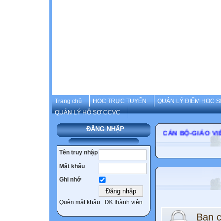
Trang chủ
HOC TRỰC TUYẾN
QUẢN LÝ ĐIỂM HỌC S
QUẢN LÝ HỒ SƠ CCVC
ĐĂNG NHẬP
CÁN BỘ-GIÁ
Tên truy nhập
Mật khẩu
Ghi nhớ
Quên mật khẩu
ĐK thành viên
Bạn 