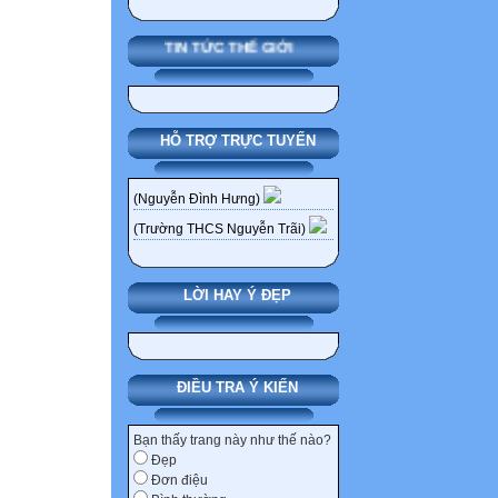
TIN TỨC THẾ GIỚI
HỖ TRỢ TRỰC TUYẾN
(Nguyễn Đình Hưng)
(Trường THCS Nguyễn Trãi)
LỜI HAY Ý ĐẸP
ĐIỀU TRA Ý KIẾN
Bạn thấy trang này như thế nào?
Đẹp
Đơn điệu