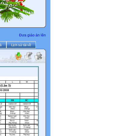
Đưa giáo án lên
ả
Lịch sử tải về