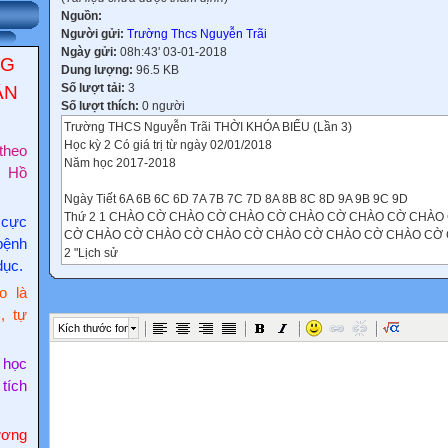
Nguồn:
Người gửi:
Trường Thcs Nguyễn Trãi
Ngày gửi:
08h:43' 03-01-2018
NG
Dung lượng:
96.5 KB
Số lượt tải:
3
ẬN
Số lượt thích:
0 người
Trường THCS Nguyễn Trãi THỜI KHÓA BIỂU (Lần 3)
Học kỳ 2 Có giá trị từ ngày 02/01/2018
theo
Năm học 2017-2018
c Hồ
Ngày Tiết 6A 6B 6C 6D 7A 7B 7C 7D 8A 8B 8C 8D 9A 9B 9C 9D
Thứ 2 1 CHÀO CỜ CHÀO CỜ CHÀO CỜ CHÀO CỜ CHÀO CỜ CHÀO
 cực
CỜ CHÀO CỜ CHÀO CỜ CHÀO CỜ CHÀO CỜ CHÀO CỜ CHÀO CỜ
bệnh
2 "Lịch sử
dục.
(Hạnh)" "Ngoại ngữ
(Tô.Thủy)" "Toán
o là
(Mỹ)" "Công nghệ
, tự
(Hằng)" "Văn học
Kích thước font
(Hương)" "Toán
(Phong)" "Thể dục
 học
(Tuân)" "Địa lý
 tích
(Yến)" "Ngoại ngữ
(Vân)" "Văn học
(Hân)" "Nhạc
ơng