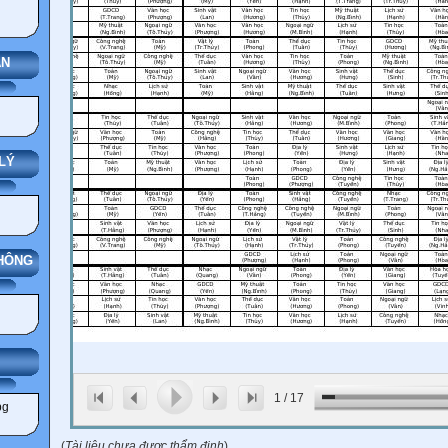
ÁN
LÝ
THÔNG
ẢNG
1
/
17
(
Tài liệu chưa được thẩm định
)