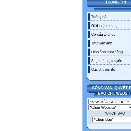
THÔNG TIN
Thông báo
Giới thiệu chung
Cơ cấu tổ chức
Thư viện ảnh
Hình ảnh hoạt động
Soạn bài trực tuyến
Các chuyên đề
CÔNG VĂN, QUYẾT Đ
BÁO CHÍ, WEDSI
*CHỌN BÁO