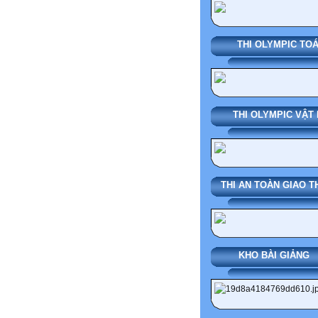
THI OLYMPIC TO
THI OLYMPIC VẬT 
THI AN TOÀN GIAO 
KHO BÀI GI