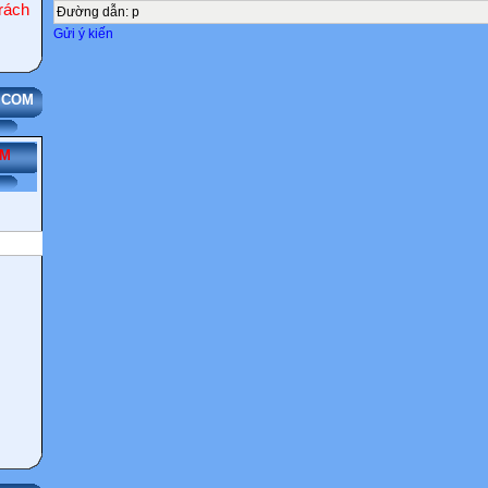
(Hồng)" "Công nghệ
ách
Đường dẫn
:
p
(Tr.Thủy)" "Thể dục
Gửi ý kiến
(Sinh)" "Ngoại ngữ
(M.Bình)" "Toán
(Dũng)" "Địa lý
(Ng.Hằng)"
3 "Tin học
(Thúy)" "Văn học
ẾM
(Phượng)" "Toán
(Mỹ)" "Ngoại ngữ
(Tô.Thủy)" "Thể dục
(Tuân)" "Địa lý
(Yến)" "Ngoại ngữ
(M.Bình)" "Ngoại ngữ
(Vân)" "Sinh vật
(T.Hằng)" "Nhạc
(Hồng)" "Văn học
(Hân)" "Thể dục
(Sinh)" "Toán
(Dũng)" "Hóa học
(Hằng)" "Sinh vật
(Lan)" "GDCD
(Hạnh)"
4 "Vật lý
(Tr.Thủy)" "Văn học