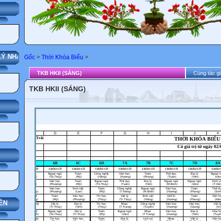
G
NHÀ TRƯỜNG
Gốc
>
Thời Khóa Biểu
>
TKB HKII (SÁNG)
Cùng tác gi
TKB HKII (SÁNG)
ÊN