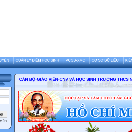
UYẾN
QUẢN LÝ ĐIỂM HỌC SINH
PCGD-XMC
CƠ SỞ DỮ LIỆU
KIỂ
CÁN BỘ-GIÁO VIÊN-CNV VÀ HỌC SINH TRƯỜNG 
viên