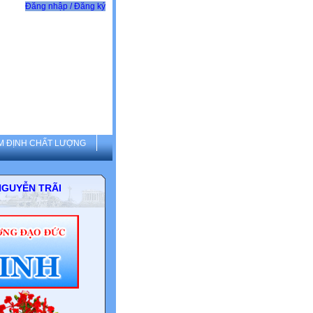
Đăng nhập / Đăng ký
M ĐỊNH CHẤT LƯỢNG
THCS NGUYỄN TRÃI