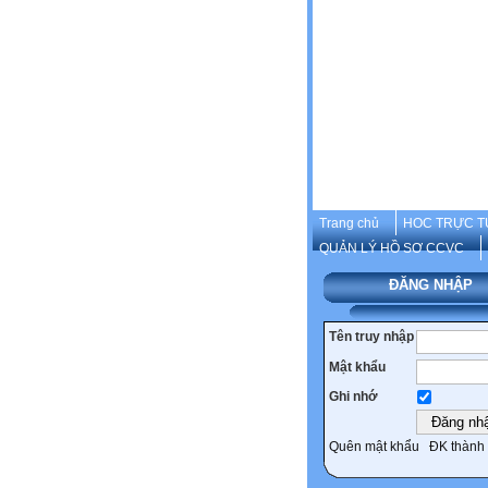
Trang chủ
HOC TRỰC T
QUẢN LÝ HỒ SƠ CCVC
ĐĂNG NHẬP
Tên truy nhập
Mật khẩu
Ghi nhớ
Quên mật khẩu
ĐK thành 