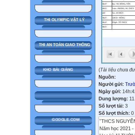
THI OLYMPIC VẬT LÝ
THI AN TOÀN GIAO THÔNG
(
Tài liệu chưa đ
KHO BÀI GIẢNG
Nguồn:
Người gửi:
Trườ
Ngày gửi:
14h:4
Dung lượng:
11
Số lượt tải:
3
Số lượt thích:
0
GOOGLE.COM
"THCS NGUYỄN
Năm học 2021 -