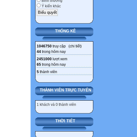
Bình thường
- HỒNG
Ý kiến khác
4 20h15` - 20h
CNghệ - TR TH
6 1 18h - 18h40
THỐNG KÊ
NG HẰNG, YẾN"
2 18h45` - 19h
1046750
truy cập (
chi tiết
)
NG HẰNG
44
trong hôm nay
3 19h30` - 20h
2451000
lượt xem
PHƯỢNG" Sinh 
65
trong hôm nay
4 20h15` - 20h
5
thành viên
DŨNG
7 1 18h - 18h4
THÀNH VIÊN TRỰC TUYẾN
NG THÚY" Hóa 
2 18h45` - 19h
1 khách và 0 thành viên
PHONG, NG TH
3 19h30` - 20h
THỜI TIẾT
TD - SINH Toán
4 20h15` - 20h