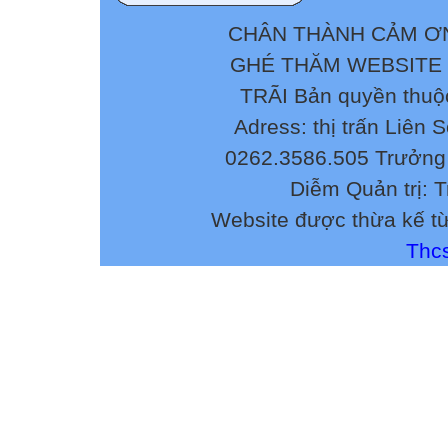
TRANG" Sinh -
CN 1 18h - 18h4
CHÂN THÀNH CẢM ƠN
HUYỀN
GHÉ THĂM WEBSITE
2 18h45` - 19h
TRÃI Bản quyền thuộ
3 19h30` - 20h
- DŨNG
Adress: thị trấn Liên 
4 20h15` - 20h5
0262.3586.505 Trưởng 
Diễm Quản trị: 
Website được thừa kế t
Thcs