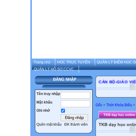
Trang chủ
HOC TRỰC TUYẾN
QUẢN LÝ ĐIỂM HỌC S
QUẢN LÝ HỒ SƠ CCVC
ĐĂNG NHẬP
CÁN BỘ-GIÁO
Tên truy nhập
Mật khẩu
Gốc
>
Thời Khóa Biểu
>
Ghi nhớ
TKB dạy học online
TKB dạy học onli
Quên mật khẩu
ĐK thành viên