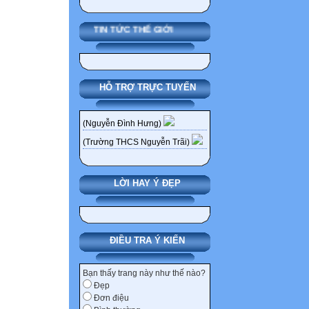
2 18h45` - 19h
THỦY NNgữ - 
TIN TỨC THẾ GIỚI
3 19h30` - 20h
CNghệ - HUYỀ
4 20h15` - 20h
HỖ TRỢ TRỰC TUYẾN
VÂN Địa - NG 
4 1 18h - 18h4
DŨNG, V TRANG
(Nguyễn Đình Hưng)
2 18h45` - 19h
(Trường THCS Nguyễn Trãi)
"Toán - PHONG
3 19h30` - 20h
LỜI HAY Ý ĐẸP
TRANG" "Toán 
4 20h15` - 20h
HÙNG
5 1 18h - 18h40
ĐIỀU TRA Ý KIẾN
HẠNH" "Văn -
2 18h45` - 19h
Bạn thấy trang này như thế nào?
Đẹp
GIANG, PHƯỢN
Đơn điệu
3 19h30` - 20h