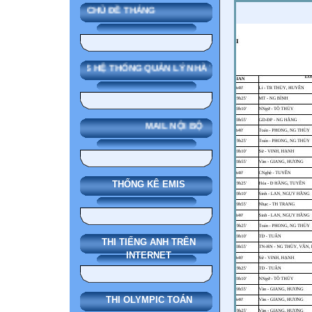
CHỦ ĐỀ THÁNG
SMAS HỆ THỐNG QUẢN LÝ NHÀ TRƯỜNG
MAIL NỘI BỘ
THỐNG KÊ EMIS
THI TIẾNG ANH TRÊN
INTERNET
THI OLYMPIC TOÁN