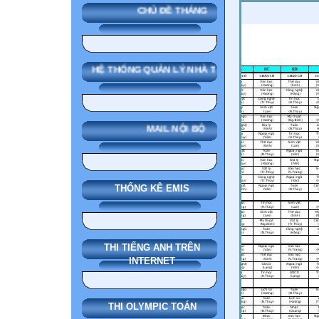
CHỦ ĐỀ THÁNG
SMAS HỆ THỐNG QUẢN LÝ NHÀ TRƯỜNG
MAIL NỘI BỘ
THỐNG KÊ EMIS
THI TIẾNG ANH TRÊN
INTERNET
THI OLYMPIC TOÁN