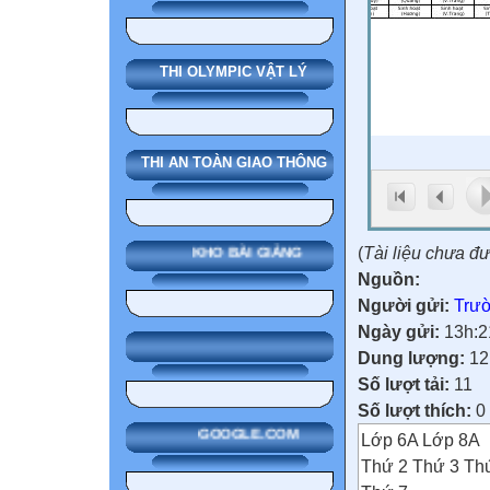
THI OLYMPIC VẬT LÝ
THI AN TOÀN GIAO THÔNG
(
Tài liệu chưa đ
KHO BÀI GIẢNG
Nguồn:
Người gửi:
Trườ
Ngày gửi:
13h:2
Dung lượng:
12
Số lượt tải:
11
Số lượt thích:
0
GOOGLE.COM
Lớp 6A Lớp 8A
Thứ 2 Thứ 3 Th