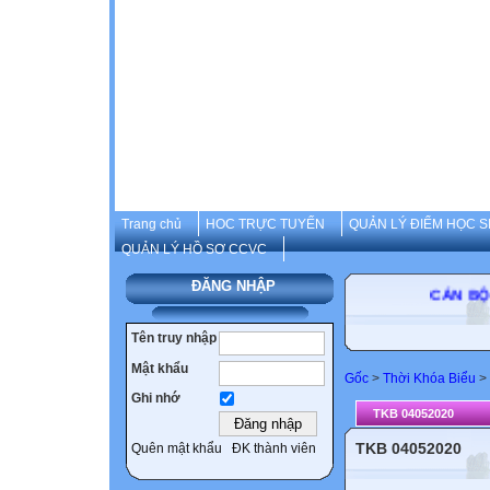
Trang chủ
HOC TRỰC TUYẾN
QUẢN LÝ ĐIỂM HỌC S
QUẢN LÝ HỒ SƠ CCVC
ĐĂNG NHẬP
CÁN BỘ-GIÁ
Tên truy nhập
Mật khẩu
Gốc
>
Thời Khóa Biểu
>
Ghi nhớ
TKB 04052020
TKB 04052020
Quên mật khẩu
ĐK thành viên