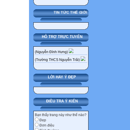
3 GDCD Vật lý 
Sinh vật Sinh vậ
TIN TỨC THẾ GIỚI
4 Sinh vật Tin 
Công nghệ Hóa 
5 Địa lý Sinh vậ
HỖ TRỢ TRỰC TUYẾN
Sinh hoạt
Lớp 6C Lớp 8C
(Nguyễn Đình Hưng)
Thứ 2 Thứ 3 Th
(Trường THCS Nguyễn Trãi)
Thứ 7
1 CHAO CO Văn 
LỜI HAY Ý ĐẸP
Toán Nhạc Toán 
2 Văn học Địa lý
Tin học GDCD T
3 Văn học Ngoạ
ĐIỀU TRA Ý KIẾN
Văn học Thể dục
4 Công nghệ Thể
Bạn thấy trang này như thế nào?
Đẹp
học Văn học Địa
Đơn điệu
5 Sinh vật Toán