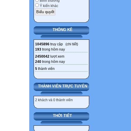
Bình thường
nghệ Sinh hoạt
Ý kiến khác
Lớp 6D Lớp 8D
Thứ 2 Thứ 3 Th
THỐNG KÊ
Thứ 7
1 CHAO CO Mỹ t
1045896
truy cập (
chi tiết
)
Vật lý Địa lý Nhạ
193
trong hôm nay
2 Thể dục Toán 
2450042
lượt xem
học Công nghệ 
240
trong hôm nay
3 Công nghệ Tin
5
thành viên
học Toán Ngoại
4 Tin học Sinh 
THÀNH VIÊN TRỰC TUYẾN
Toán Văn học T
5 Toán Ngoại ng
2 khách và 0 thành viên
Sinh vật Sinh ho
THỜI TIẾT
Lớp 6E Lớp 8E
Thứ 2 Thứ 3 Th