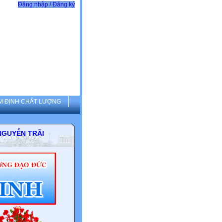
Đăng nhập / Đăng ký
M ĐỊNH CHẤT LƯỢNG
THCS NGUYỄN TRÃI