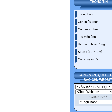
THÔNG TIN
Thông báo
Giới thiệu chung
Cơ cấu tổ chức
Thư viện ảnh
Hình ảnh hoạt động
Soạn bài trực tuyến
Các chuyên đề
CÔNG VĂN, QUYẾT Đ
BÁO CHÍ, WEDSI
*CHỌN BÁO