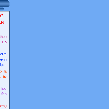
NG
ẬN
theo
c Hồ
 cực
bệnh
dục.
o là
, tự
 học
 tích
ơng