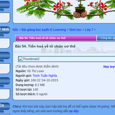
G
 NHÀ TRƯỜNG
Gốc
>
Bài giảng trực tuyến E-Learning
>
Sinh học
>
Lớp 7
>
Bài 54. Tiến hoá về tổ chức cơ thể
Cùng tác gi
Bài 54. Tiến hoá về tổ chức cơ thể
(
Tài liệu chưa được thẩm định
)
Học trự
Nguồn:
Vũ Thị Loan
Người gửi:
Trịnh Tuấn Nghĩa
Ngày gửi:
16h:31' 04-10-2015
Dung lượng:
8.2 MB
Số lượt tải:
140
Số lượt thích:
0 người
ÊN
Chú ý
: Khi học bài này, bạn hãy bật loa để có thể nghe được lời giảng. 
nghe thấy tiếng, xin mời xem hướng dẫn
tại đây
.