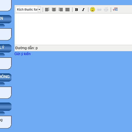
Kích thước font
ÁN
LÝ
Đường dẫn
:
p
Gửi ý kiến
THÔNG
IẢNG