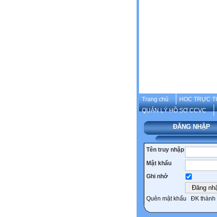
Trang chủ
HOC TRỰC T
QUẢN LÝ HỒ SƠ CCVC
ĐĂNG NHẬP
Tên truy nhập
Mật khẩu
Ghi nhớ
Quên mật khẩu
ĐK thành 