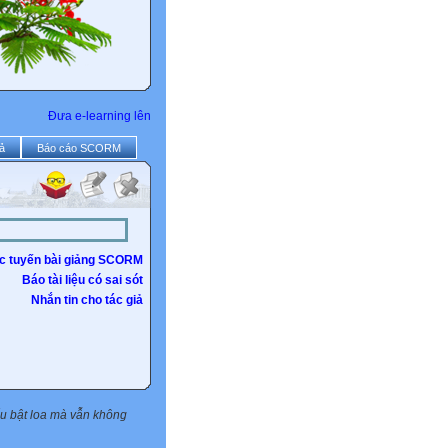
Đưa e-learning lên
ả
Báo cáo SCORM
c tuyến bài giảng SCORM
Báo tài liệu có sai sót
Nhắn tin cho tác giả
Nếu bật loa mà vẫn không