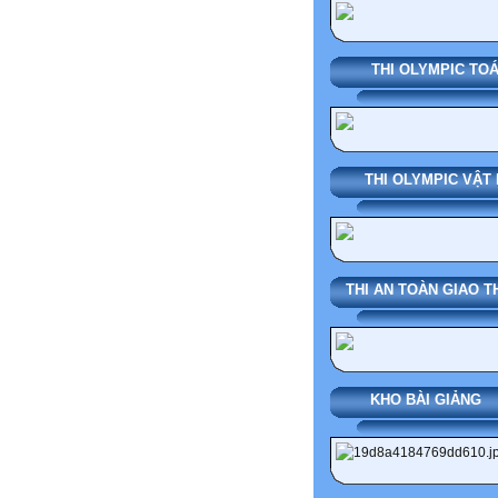
THI OLYMPIC TO
THI OLYMPIC VẬT 
THI AN TOÀN GIAO 
KHO BÀI G