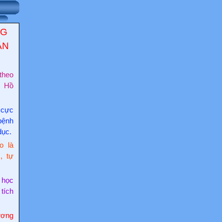
NG
ẬN
theo
c Hồ
 cực
bệnh
dục.
o là
, tự
 học
 tích
ơng