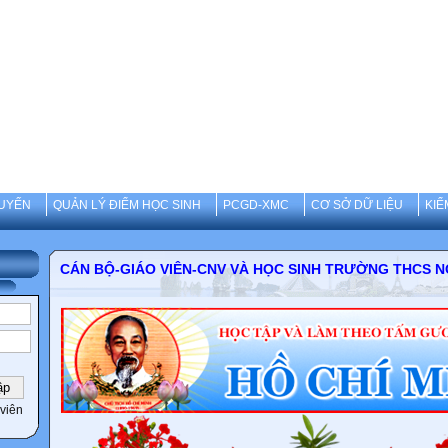
UYẾN
QUẢN LÝ ĐIỂM HỌC SINH
PCGD-XMC
CƠ SỞ DỮ LIỆU
KIỂ
CÁN BỘ-GIÁO VIÊN-CNV VÀ HỌC SINH TRƯỜN
viên