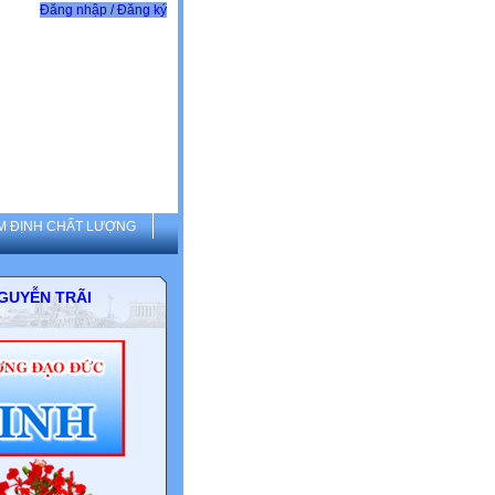
Đăng nhập / Đăng ký
M ĐỊNH CHẤT LƯỢNG
G THCS NGUYỄN TRÃI