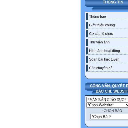
THÔNG TIN
Thông báo
Giới thiệu chung
Cơ cấu tổ chức
Thư viện ảnh
Hình ảnh hoạt động
Soạn bài trực tuyến
Các chuyên đề
CÔNG VĂN, QUYẾT Đ
BÁO CHÍ, WEDSI
*CHỌN BÁO