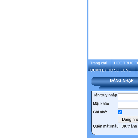
Trang chủ
HOC TRỰC T
QUẢN LÝ HỒ SƠ CCVC
ĐĂNG NHẬP
Tên truy nhập
Mật khẩu
Ghi nhớ
Quên mật khẩu
ĐK thành 