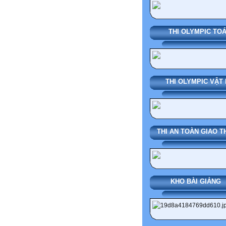
THI OLYMPIC TO
THI OLYMPIC VẬT 
THI AN TOÀN GIAO 
KHO BÀI GI