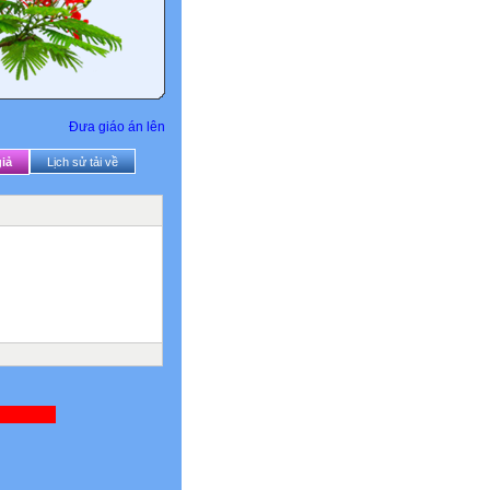
Đưa giáo án lên
iả
Lịch sử tải về
CHÂN THÀNH CẢM ƠN QUÝ THẦY CÔ VÀ QUÝ VỊ ĐÃ GHÉ THĂM WEBSITE CỦ