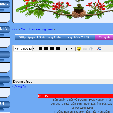
À TRƯỜNG
Gốc
>
Sáng kiến kinh nghiệm
>
Giải pháp giúp HS vận dụng 7 hằng ... đáng nhớ-N Thị Mỹ
Cùng tác g
Kích thước font
I BỘ
Đường dẫn
:
p
Gửi ý kiến
Bản quyền thuộc về trường THCS Nguyễn Trãi
ÊN
Adress: thị trấn Liên Sơn-huyện Lăk-tỉnh Đăk Lăk
Tel: 0262.3586.505
Trưởng Ban chỉ đạo&biên tập: Trần Văn Diễm