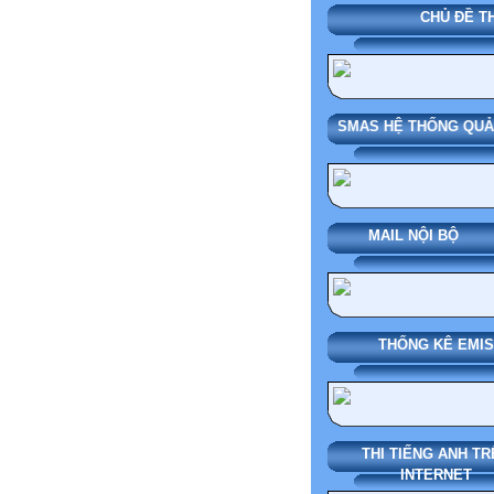
CHỦ ĐỀ THÁNG
SMAS HỆ THỐNG QUẢN LÝ NH
MAIL NỘ
THỐNG KÊ EMIS
THI TIẾNG ANH TR
INTERNET