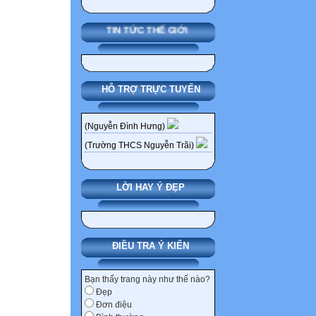
TIN TỨC THẾ GIỚI
HỖ TRỢ TRỰC TUYẾN
(Nguyễn Đình Hưng)
(Trường THCS Nguyễn Trãi)
LỜI HAY Ý ĐẸP
ĐIỀU TRA Ý KIẾN
Bạn thấy trang này như thế nào?
Đẹp
Đơn điệu