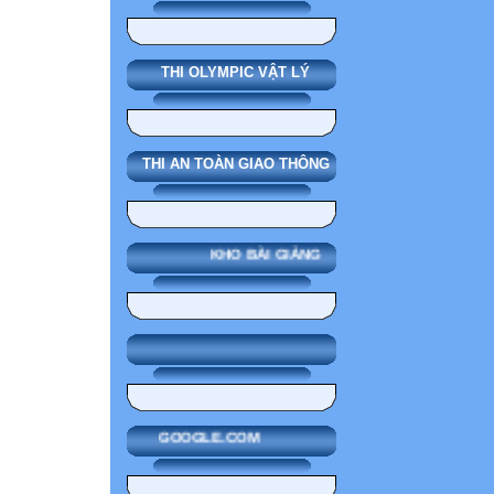
THI OLYMPIC VẬT LÝ
THI AN TOÀN GIAO THÔNG
KHO BÀI GIẢNG
GOOGLE.COM