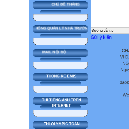
CHỦ ĐỀ THÁNG
SMAS HỆ THỐNG QUẢN LÝ NHÀ TRƯỜNG
Đường dẫn
:
p
Gửi ý kiến
CH
MAIL NỘI BỘ
VỊ 
NG
Nguy
THỐNG KÊ EMIS
đạo&
We
THI TIẾNG ANH TRÊN
INTERNET
THI OLYMPIC TOÁN