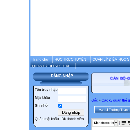
Trang chủ
HOC TRỰC TUYẾN
QUẢN LÝ ĐIỂM HỌC S
QUẢN LÝ HỒ SƠ CCVC
ĐĂNG NHẬP
CÁN B
Tên truy nhập
Mật khẩu
Gốc
>
Các kỳ quan thế g
Ghi nhớ
Vạn Lí Trường Thành
Quên mật khẩu
ĐK thành viên
Kích thước font