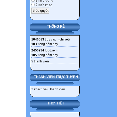
Bình thường
Ý kiến khác
THỐNG KÊ
1046083
truy cập (
chi tiết
)
103
trong hôm nay
2450234
lượt xem
105
trong hôm nay
5
thành viên
THÀNH VIÊN TRỰC TUYẾN
2 khách và 0 thành viên
THỜI TIẾT