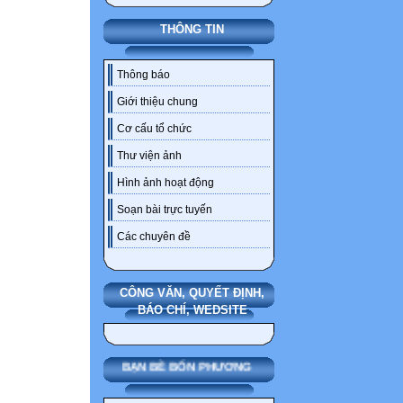
THÔNG TIN
Thông báo
Giới thiệu chung
Cơ cấu tổ chức
Thư viện ảnh
Hình ảnh hoạt động
Soạn bài trực tuyến
Các chuyên đề
CÔNG VĂN, QUYẾT ĐỊNH,
BÁO CHÍ, WEDSITE
BẠN BÈ BỐN PHƯƠNG