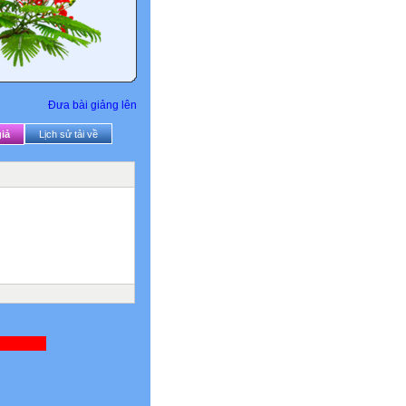
Đưa bài giảng lên
iả
Lịch sử tải về
CHÂN THÀNH CẢM ƠN QUÝ THẦY CÔ VÀ QUÝ VỊ ĐÃ GHÉ THĂM WEBSITE CỦA