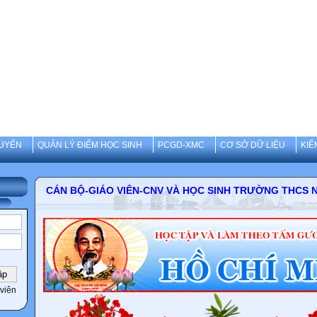
UYẾN
QUẢN LÝ ĐIỂM HỌC SINH
PCGD-XMC
CƠ SỞ DỮ LIỆU
KIỂ
CÁN BỘ-GIÁO VIÊN-CNV VÀ HỌC SINH TRƯỜN
viên