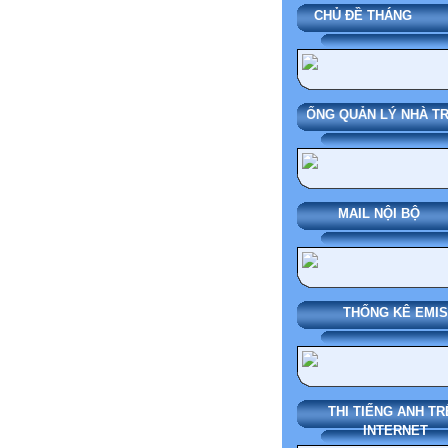
CHỦ ĐỀ TH
SMAS HỆ THỐNG QUẢN 
MAIL N
THỐNG KÊ EMIS
THI TIẾNG ANH TR
INTERNET