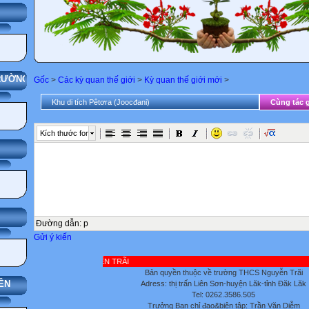
ÁNG
LÝ NHÀ TRƯỜNG
Gốc
>
Các kỳ quan thế giới
>
Kỳ quan thế giới mới
>
Khu di tích Pêtơra (Joocđani)
Cùng tác g
Kích thước font
ỘI BỘ
Đường dẫn
:
p
Gửi ý kiến
Bản quyền thuộc về trường THCS Nguyễn Trãi
ÊN
Adress: thị trấn Liên Sơn-huyện Lăk-tỉnh Đăk Lăk
Tel: 0262.3586.505
Trưởng Ban chỉ đạo&biên tập: Trần Văn Diễm