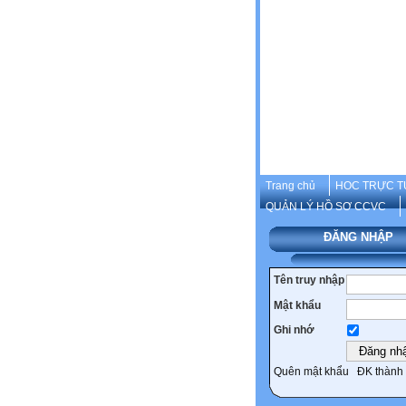
Trang chủ
HOC TRỰC T
QUẢN LÝ HỒ SƠ CCVC
ĐĂNG NHẬP
Tên truy nhập
Mật khẩu
Ghi nhớ
Quên mật khẩu
ĐK thành 