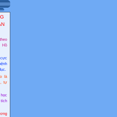
NG
ẬN
theo
c Hồ
 cực
bệnh
dục.
o là
, tự
 học
 tích
ơng