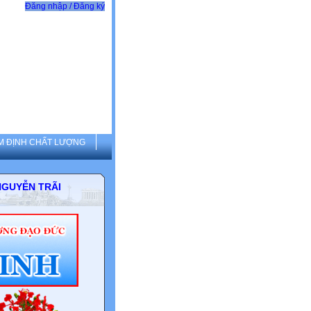
Đăng nhập / Đăng ký
M ĐỊNH CHẤT LƯỢNG
G THCS NGUYỄN TRÃI