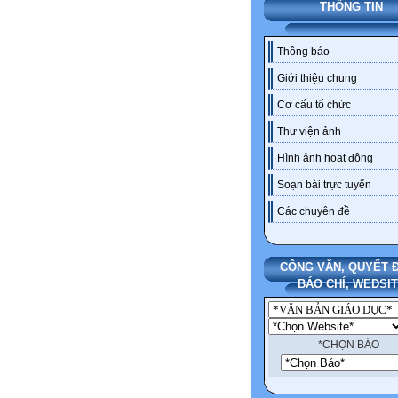
THÔNG TIN
Thông báo
Giới thiệu chung
Cơ cấu tổ chức
Thư viện ảnh
Hình ảnh hoạt động
Soạn bài trực tuyến
Các chuyên đề
CÔNG VĂN, QUYẾT Đ
BÁO CHÍ, WEDSI
*CHỌN BÁO