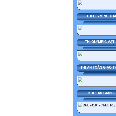
THI OLYMPIC TO
THI OLYMPIC VẬT 
THI AN TOÀN GIAO 
KHO BÀI GI