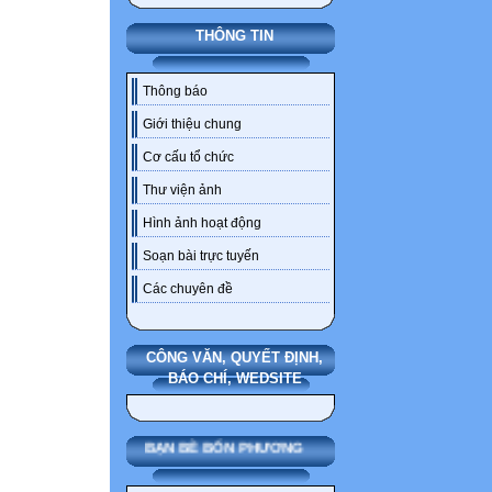
THÔNG TIN
Thông báo
Giới thiệu chung
Cơ cấu tổ chức
Thư viện ảnh
Hình ảnh hoạt động
Soạn bài trực tuyến
Các chuyên đề
CÔNG VĂN, QUYẾT ĐỊNH,
BÁO CHÍ, WEDSITE
BẠN BÈ BỐN PHƯƠNG