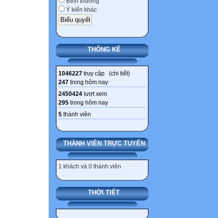
Bình thường
Ý kiến khác
THỐNG KÊ
1046227
truy cập (
chi tiết
)
247
trong hôm nay
2450424
lượt xem
295
trong hôm nay
5
thành viên
THÀNH VIÊN TRỰC TUYẾN
1 khách và 0 thành viên
THỜI TIẾT