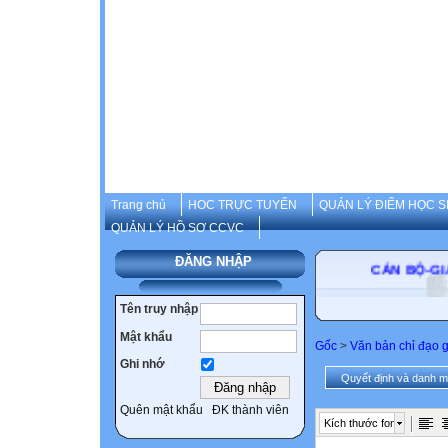
Trang chủ
HOC TRỰC TUYẾN
QUẢN LÝ ĐIỂM HỌC S
QUẢN LÝ HỒ SƠ CCVC
ĐĂNG NHẬP
CÁN BỘ-GIÁO 
Tên truy nhập
Mật khẩu
Gốc
>
Văn bản chỉ đạo 
Ghi nhớ
Quyết định và danh m
Quên mật khẩu
ĐK thành viên
Kích thước font