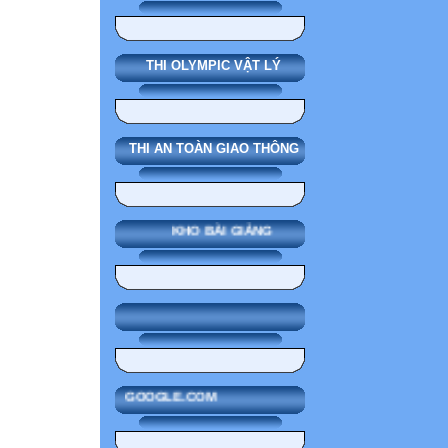
THI OLYMPIC VẬT LÝ
THI AN TOÀN GIAO THÔNG
KHO BÀI GIẢNG
GOOGLE.COM