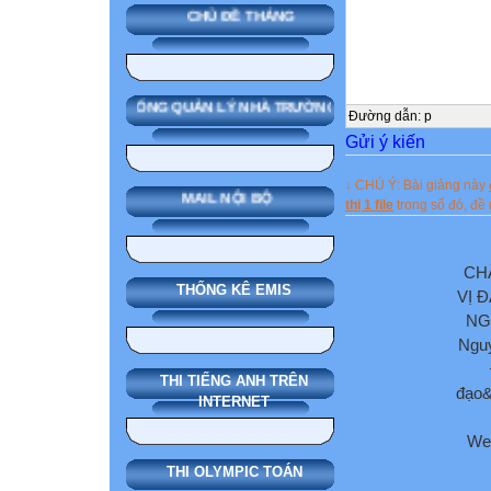
CHỦ ĐỀ THÁNG
SMAS HỆ THỐNG QUẢN LÝ NHÀ TRƯỜNG
Đường dẫn
:
p
Gửi ý kiến
↓ CHÚ Ý: Bài giảng này
MAIL NỘI BỘ
thị 1 file
trong số đó, đ
CH
THỐNG KÊ EMIS
VỊ 
NG
Nguy
THI TIẾNG ANH TRÊN
đạo&
INTERNET
We
THI OLYMPIC TOÁN