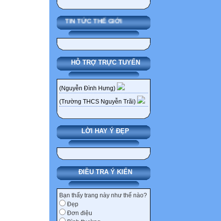
TIN TỨC THẾ GIỚI
HỖ TRỢ TRỰC TUYẾN
(Nguyễn Đình Hưng)
(Trường THCS Nguyễn Trãi)
LỜI HAY Ý ĐẸP
ĐIỀU TRA Ý KIẾN
Bạn thấy trang này như thế nào?
Đẹp
Đơn điệu