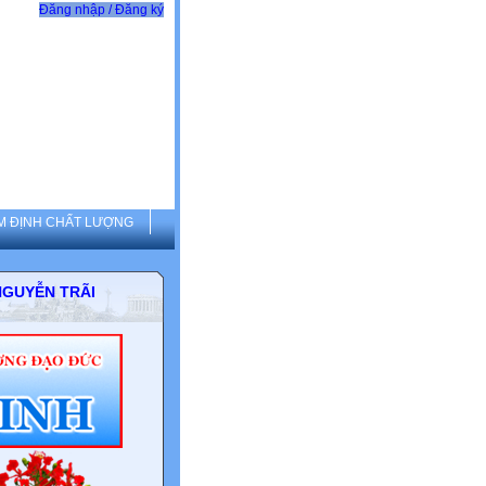
Đăng nhập / Đăng ký
M ĐỊNH CHẤT LƯỢNG
THCS NGUYỄN TRÃI