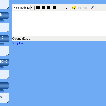
Kích thước font
ÁN
LÝ
Đường dẫn
:
p
Gửi ý kiến
THÔNG
IẢNG