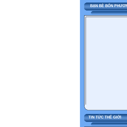
BẠN BÈ BỐN PHƯƠN
TIN TỨC THẾ G