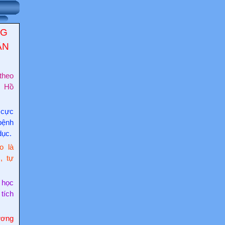
NG
ẬN
theo
c Hồ
 cực
bệnh
dục.
o là
, tự
 học
 tích
ơng