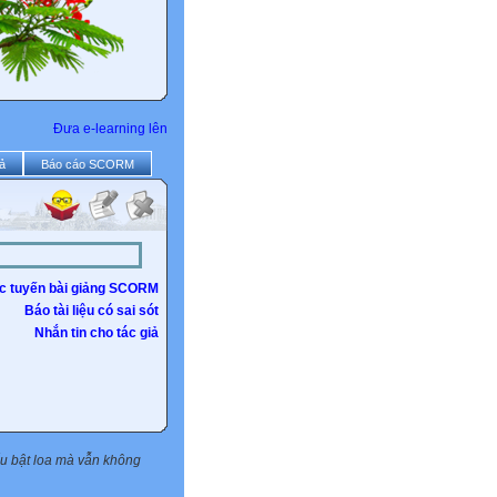
Đưa e-learning lên
ả
Báo cáo SCORM
c tuyến bài giảng SCORM
Báo tài liệu có sai sót
Nhắn tin cho tác giả
Nếu bật loa mà vẫn không