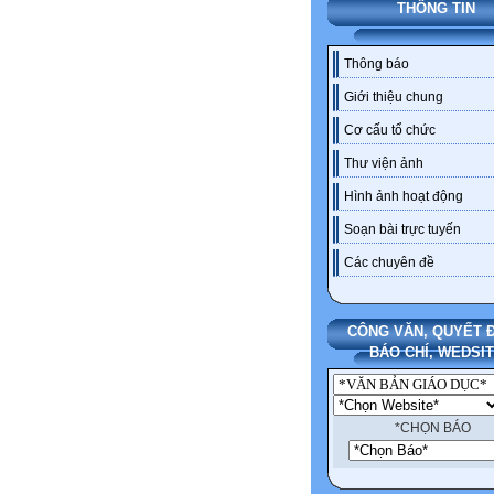
THÔNG TIN
Thông báo
Giới thiệu chung
Cơ cấu tổ chức
Thư viện ảnh
Hình ảnh hoạt động
Soạn bài trực tuyến
Các chuyên đề
CÔNG VĂN, QUYẾT Đ
BÁO CHÍ, WEDSI
*CHỌN BÁO