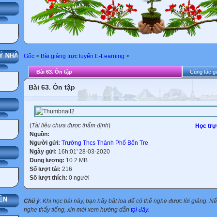
G
 NHÀ TRƯỜNG
Gốc
>
Bài giảng trực tuyến E-Learning
>
Bài 63. Ôn tập
Cùng tác gi
Bài 63. Ôn tập
(
Tài liệu chưa được thẩm định
)
Học trự
Nguồn:
Người gửi:
Trường Thcs Thành Phố Bến Tre
Ngày gửi:
16h:01' 28-03-2020
Dung lượng:
10.2 MB
Số lượt tải:
216
Số lượt thích:
0 người
ÊN
Chú ý
: Khi học bài này, bạn hãy bật loa để có thể nghe được lời giảng. 
nghe thấy tiếng, xin mời xem hướng dẫn
tại đây
.