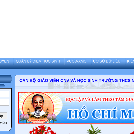
UYẾN
QUẢN LÝ ĐIỂM HỌC SINH
PCGD-XMC
CƠ SỞ DỮ LIỆU
KIỂ
CÁN BỘ-GIÁO VIÊN-CNV VÀ HỌC SINH TRƯỜNG 
viên