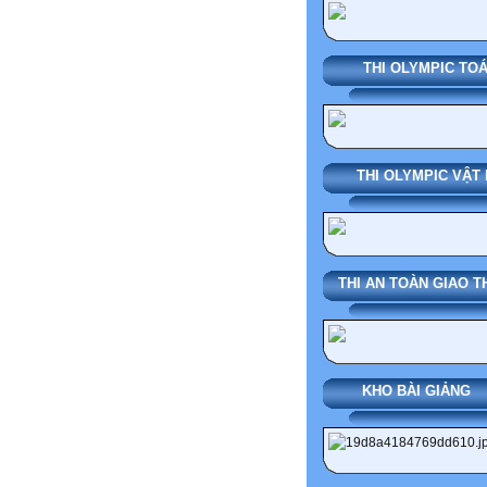
THI OLYMPIC TO
THI OLYMPIC VẬT 
THI AN TOÀN GIAO 
KHO BÀI G