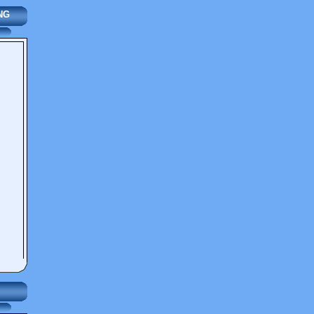
G
IỚI