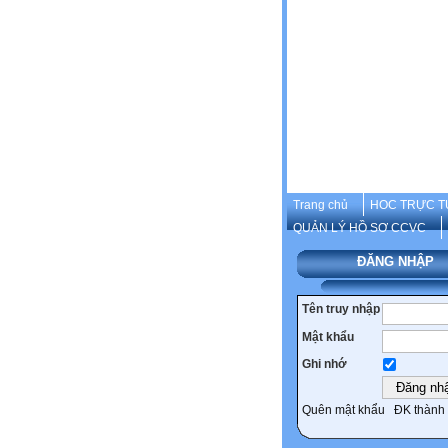
Trang chủ
HOC TRỰC T
QUẢN LÝ HỒ SƠ CCVC
ĐĂNG NHẬP
Tên truy nhập
Mật khẩu
Ghi nhớ
Quên mật khẩu
ĐK thành 