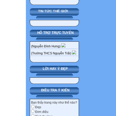
TIN TỨC THẾ GIỚI
HỖ TRỢ TRỰC TUYẾN
(Nguyễn Đình Hưng)
(Trường THCS Nguyễn Trãi)
LỜI HAY Ý ĐẸP
ĐIỀU TRA Ý KIẾN
Bạn thấy trang này như thế nào?
Đẹp
Đơn điệu