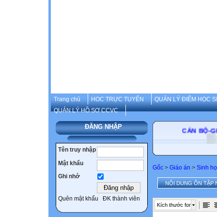
Trang chủ
HOC TRỰC TUYẾN
QUẢN LÝ ĐIỂM HỌC S
QUẢN LÝ HỒ SƠ CCVC
ĐĂNG NHẬP
CÁN B
Tên truy nhập
Mật khẩu
Gốc
>
Giáo án
>
Sinh họ
Ghi nhớ
NỘI DUNG ÔN TẬP 
Quên mật khẩu
ĐK thành viên
Kích thước font