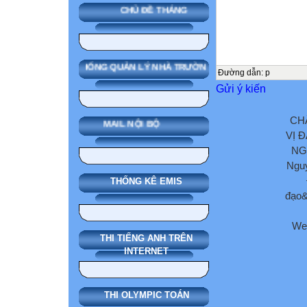
CHỦ ĐỀ THÁNG
SMAS HỆ THỐNG QUẢN LÝ NHÀ TRƯỜNG
Đường dẫn
:
p
Gửi ý kiến
CH
MAIL NỘI BỘ
VỊ 
NG
Nguy
THỐNG KÊ EMIS
đạo&
We
THI TIẾNG ANH TRÊN
INTERNET
THI OLYMPIC TOÁN