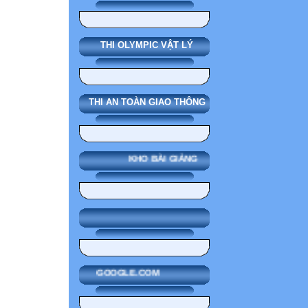
THI OLYMPIC VẬT LÝ
THI AN TOÀN GIAO THÔNG
KHO BÀI GIẢNG
GOOGLE.COM