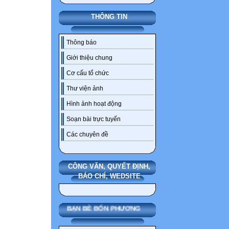
THÔNG TIN
Thông báo
Giới thiệu chung
Cơ cấu tổ chức
Thư viện ảnh
Hình ảnh hoạt động
Soạn bài trực tuyến
Các chuyên đề
CÔNG VĂN, QUYẾT ĐỊNH,
BÁO CHÍ, WEDSITE
BẠN BÈ BỐN PHƯƠNG