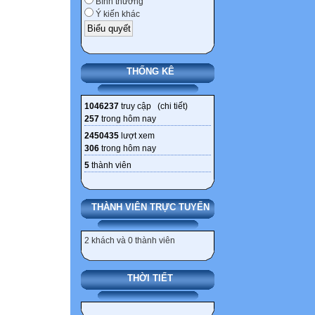
Bình thường
Ý kiến khác
THỐNG KÊ
1046237
truy cập (
chi tiết
)
257
trong hôm nay
2450435
lượt xem
306
trong hôm nay
5
thành viên
THÀNH VIÊN TRỰC TUYẾN
2 khách và 0 thành viên
THỜI TIẾT