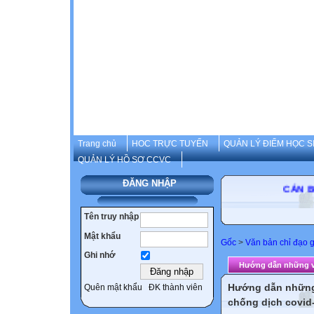
Trang chủ
HOC TRỰC TUYẾN
QUẢN LÝ ĐIỂM HỌC S
QUẢN LÝ HỒ SƠ CCVC
ĐĂNG NHẬP
CÁN BỘ-G
Tên truy nhập
Mật khẩu
Gốc
>
Văn bản chỉ đạo 
Ghi nhớ
Hướng dẫn những việ
Hướng dẫn những 
Quên mật khẩu
ĐK thành viên
chống dịch covid