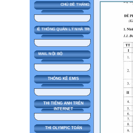
CHỦ ĐỀ THÁNG
SMAS HỆ THỐNG QUẢN LÝ NHÀ TRƯỜNG
MAIL NỘI BỘ
THỐNG KÊ EMIS
THI TIẾNG ANH TRÊN
INTERNET
THI OLYMPIC TOÁN