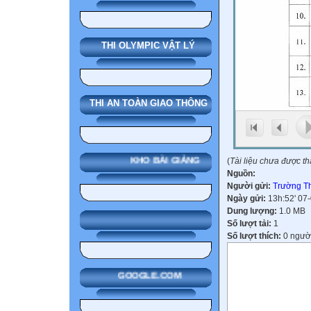
THI OLYMPIC VẬT LÝ
THI AN TOÀN GIAO THÔNG
KHO BÀI GIẢNG
(
Tài liệu chưa được t
Nguồn:
Người gửi:
Trường Th
Ngày gửi:
13h:52' 07
Dung lượng:
1.0 MB
Số lượt tải:
1
Số lượt thích:
0 ngườ
GOOGLE.COM