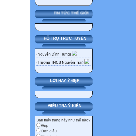
TIN TỨC THẾ GIỚI
HỖ TRỢ TRỰC TUYẾN
(Nguyễn Đình Hưng)
(Trường THCS Nguyễn Trãi)
LỜI HAY Ý ĐẸP
ĐIỀU TRA Ý KIẾN
Bạn thấy trang này như thế nào?
Đẹp
Đơn điệu