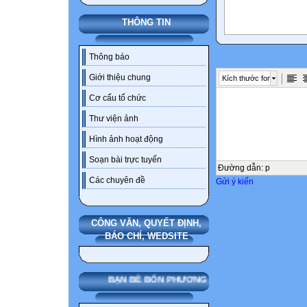
THÔNG TIN
Thông báo
Giới thiệu chung
Kích thước font
Cơ cấu tổ chức
Thư viện ảnh
Hình ảnh hoạt động
Soạn bài trực tuyến
Đường dẫn
:
p
Các chuyên đề
Gửi ý kiến
CÔNG VĂN, QUYẾT ĐỊNH,
BÁO CHÍ, WEDSITE
BẠN BÈ BỐN PHƯƠNG