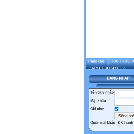
Trang chủ
HOC TRỰC T
QUẢN LÝ HỒ SƠ CCVC
ĐĂNG NHẬP
Tên truy nhập
Mật khẩu
Ghi nhớ
Quên mật khẩu
ĐK thành 