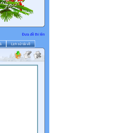
Đưa đề thi lên
ả
Lịch sử tải về