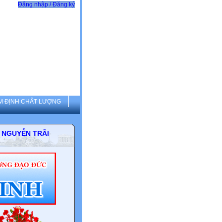
Đăng nhập / Đăng ký
M ĐỊNH CHẤT LƯỢNG
THCS NGUYỄN TRÃI