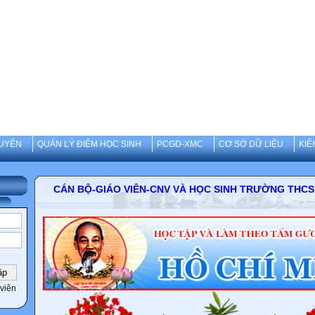
UYẾN
QUẢN LÝ ĐIỂM HỌC SINH
PCGD-XMC
CƠ SỞ DỮ LIỆU
KIỂ
CÁN BỘ-GIÁO VIÊN-CNV VÀ HỌC SINH TRƯỜNG 
viên