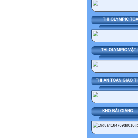
THI OLYMPIC TO
THI OLYMPIC VẬT 
THI AN TOÀN GIAO 
KHO BÀI G