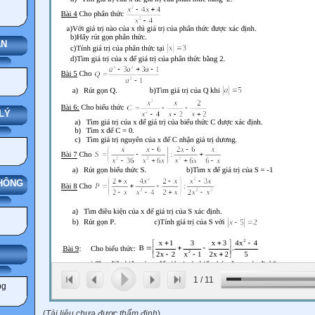
ÁN
LÝ
THÔNG
IẢNG
1
/
11
(
Tài liệu chưa được thẩm định
)