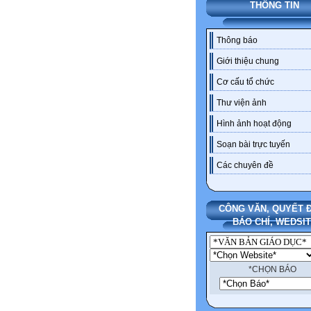
THÔNG TIN
Thông báo
Giới thiệu chung
Cơ cấu tổ chức
Thư viện ảnh
Hình ảnh hoạt động
Soạn bài trực tuyến
Các chuyên đề
CÔNG VĂN, QUYẾT Đ
BÁO CHÍ, WEDSI
*CHỌN BÁO