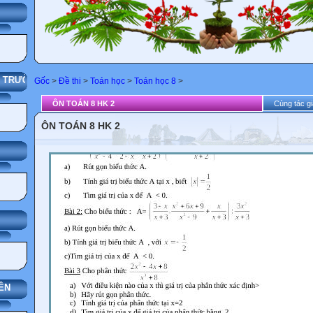
G
HÀ TRƯỜNG
Gốc
>
Đề thi
>
Toán học
>
Toán học 8
>
ÔN TOÁN 8 HK 2
Cùng tác gi
ÔN TOÁN 8 HK 2
ÊN