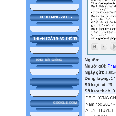
THI OLYMPIC VẬT LÝ
THI AN TOÀN GIAO THÔNG
Nguồn:
KHO BÀI GIẢNG
Người gửi:
Phạ
Ngày gửi:
13h:2
Dung lượng:
54
Số lượt tải:
29
Số lượt thích:
0
ĐỀ CƯƠNG ÔN T
GOOGLE.COM
Năm học 2017 -
A. LÝ THUYẾT