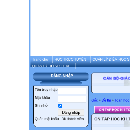
Trang chủ
HOC TRỰC TUYẾN
QUẢN LÝ ĐIỂM HỌC S
QUẢN LÝ HỒ SƠ CCVC
ĐĂNG NHẬP
CÁN BỘ-GIÁO VI
Tên truy nhập
Mật khẩu
Gốc
>
Đề thi
>
Toán học
Ghi nhớ
ÔN TẬP HỌC KÌ I T
ÔN TẬP HỌC KÌ I
Quên mật khẩu
ĐK thành viên