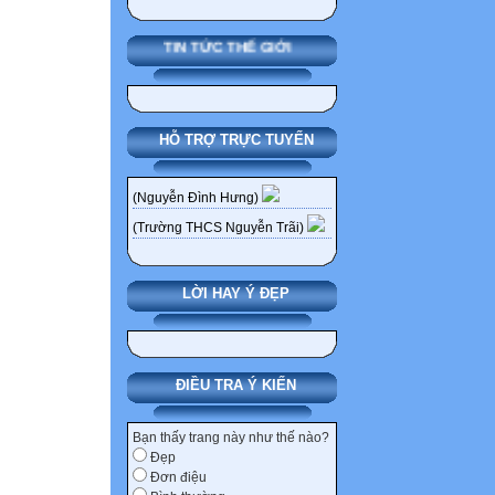
B. BÀI TẬP
Chương I
TIN TỨC THẾ GIỚI
* Dạng thực hiện
Bài 1. Tính:
a. x2(x – 2x3) b. 
HỖ TRỢ TRỰC TUYẾN
d. (x – 2)(x – x2 
g. (x + 3)(x2 + 3x
+ 2)
(Nguyễn Đình Hưng)
Bài 2. Tính:
(Trường THCS Nguyễn Trãi)
a. (x – 2y)2 b. (2
Bài 3: Rút gọn b
LỜI HAY Ý ĐẸP
1. (6x + 1)2 + (6
+ 1)
3. x(2x2 – 3) – x2
Bài 4. Tính nhan
ĐIỀU TRA Ý KIẾN
a. 1012 b. 97.10
e. A = (x – y)(x2
Bạn thấy trang này như thế nào?
Đẹp
* Dạng tìm x
Đơn điệu
Bài 5: Tìm x, biết