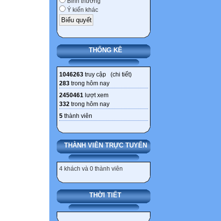
Bình thường
1. (x – 2)2 – (x –
Ý kiến khác
4. (x – 4)2 – (x –
* Dạng toán phân
Bài 6. Phân tích
THỐNG KÊ
a. 1 – 2y + y2 b.
e. 27 + 27x + 9x2
1046263
truy cập (
chi tiết
)
Bài 7 . Phân tíc
283
trong hôm nay
a. 3x2 – 6x + 9x2
2450461
lượt xem
d. 3y2 – 3z2 + 3x
332
trong hôm nay
g. x5 – 3x4 + 3x3
5
thành viên
Bài 8: Phân tích
1. 5x2 – 10xy + 5
THÀNH VIÊN TRỰC TUYẾN
6xy + 3y2 – 12z
5. x2 + 4x + 3 6.
4 khách và 0 thành viên
* Dạng toán về
THỜI TIẾT