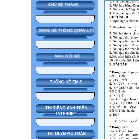
CHỦ ĐỀ THÁNG
SMAS HỆ THỐNG QUẢN LÝ NHÀ TRƯỜNG
MAIL NỘI BỘ
THỐNG KÊ EMIS
THI TIẾNG ANH TRÊN
INTERNET
THI OLYMPIC TOÁN