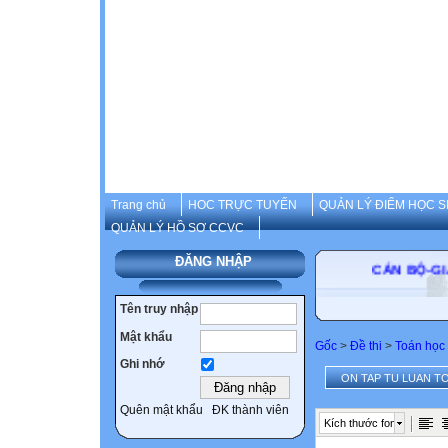
Trang chủ
HOC TRỰC TUYẾN
QUẢN LÝ ĐIỂM HỌC S
QUẢN LÝ HỒ SƠ CCVC
ĐĂNG NHẬP
CÁN B
Tên truy nhập
Mật khẩu
Gốc
>
Đề thi
>
Toán học
Ghi nhớ
ON TAP TU LUAN TO
Quên mật khẩu
ĐK thành viên
Kích thước font