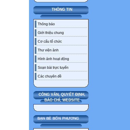
THÔNG TIN
Thông báo
Giới thiệu chung
Cơ cấu tổ chức
Thư viện ảnh
Hình ảnh hoạt động
Soạn bài trực tuyến
Các chuyên đề
CÔNG VĂN, QUYẾT ĐỊNH,
BÁO CHÍ, WEDSITE
BẠN BÈ BỐN PHƯƠNG