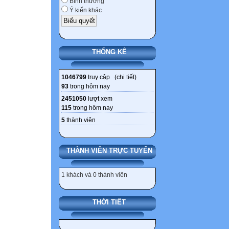
Bình thường
Ý kiến khác
THỐNG KÊ
1046799
truy cập (
chi tiết
)
93
trong hôm nay
2451050
lượt xem
115
trong hôm nay
5
thành viên
THÀNH VIÊN TRỰC TUYẾN
1 khách và 0 thành viên
THỜI TIẾT