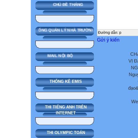
CHỦ ĐỀ THÁNG
SMAS HỆ THỐNG QUẢN LÝ NHÀ TRƯỜNG
Đường dẫn
:
p
Gửi ý kiến
CH
MAIL NỘI BỘ
VỊ 
NG
Nguy
THỐNG KÊ EMIS
đạo&
We
THI TIẾNG ANH TRÊN
INTERNET
THI OLYMPIC TOÁN