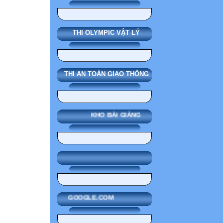
THI OLYMPIC VẬT LÝ
THI AN TOÀN GIAO THÔNG
KHO BÀI GIẢNG
GOOGLE.COM