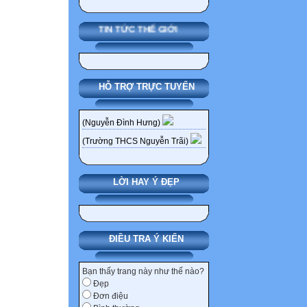
TIN TỨC THẾ GIỚI
HỖ TRỢ TRỰC TUYẾN
(Nguyễn Đình Hưng)
(Trường THCS Nguyễn Trãi)
LỜI HAY Ý ĐẸP
ĐIỀU TRA Ý KIẾN
Bạn thấy trang này như thế nào?
Đẹp
Đơn điệu