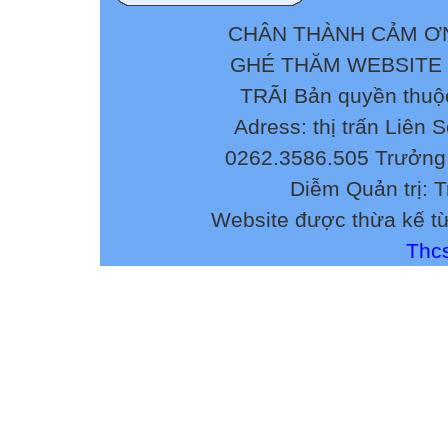
1. Nhận xét ưu,
.............................
CHÂN THÀNH CẢM ƠN
.............................
GHÉ THĂM WEBSITE
2. Kết quả đánh 
TRÃI Bản quyền thuộ
(Phân loại đánh 
vụ; hoàn thành 
Adress: thị trấn Liên 
nhiệm vụ)
0262.3586.505 Trưởng 
.............................
Diễm Quản trị: 
Website được thừa kế t
Ngày....tháng..
Thcs
dấu)

