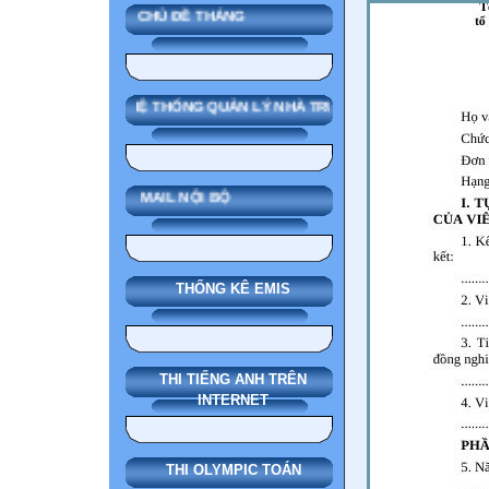
CHỦ ĐỀ THÁNG
SMAS HỆ THỐNG QUẢN LÝ NHÀ TRƯỜNG
MAIL NỘI BỘ
THỐNG KÊ EMIS
THI TIẾNG ANH TRÊN
INTERNET
THI OLYMPIC TOÁN