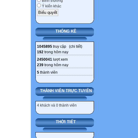
Bình thường

Ý kiến khác

III. Ý KIẾN C
LÝ VIÊN CHỨC
THỐNG KÊ
1. Ý kiến của tậ
.............................
1045895
truy cập (
chi tiết
)
.............................
192
trong hôm nay
2. Nhận xét của 
2450041
lượt xem
.............................
239
trong hôm nay
.............................
5
thành viên
THÀNH VIÊN TRỰC TUYẾN
Ngày....tháng...
họ tên)
4 khách và 0 thành viên


THỜI TIẾT
IV. KẾT QUẢ 
QUYỀN