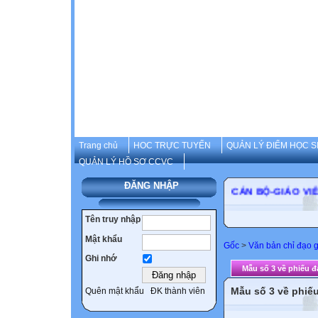
Trang chủ
HOC TRỰC TUYẾN
QUẢN LÝ ĐIỂM HỌC S
QUẢN LÝ HỒ SƠ CCVC
ĐĂNG NHẬP
CÁN BỘ-GIÁO
Tên truy nhập
Mật khẩu
Gốc
>
Văn bản chỉ đạo 
Ghi nhớ
Mẫu số 3 về phiếu đá
Mẫu số 3 về phiếu
Quên mật khẩu
ĐK thành viên