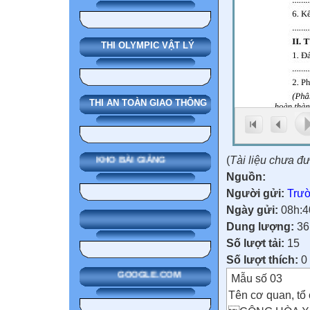
THI OLYMPIC VẬT LÝ
THI AN TOÀN GIAO THÔNG
(
Tài liệu chưa đ
KHO BÀI GIẢNG
Nguồn:
Người gửi:
Trườ
Ngày gửi:
08h:4
Dung lượng:
36
Số lượt tải:
15
Số lượt thích:
0
GOOGLE.COM
Mẫu số 03
Tên cơ quan, tổ 