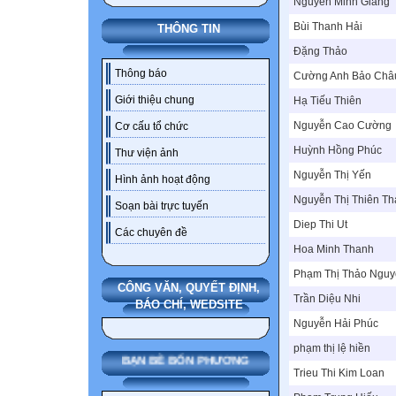
Nguyễn Minh Giang
Bùi Thanh Hải
THÔNG TIN
Đặng Thảo
Thông báo
Cường Anh Bảo Châ
Giới thiệu chung
Hạ Tiếu Thiên
Nguyễn Cao Cường
Cơ cấu tổ chức
Huỳnh Hồng Phúc
Thư viện ảnh
Nguyễn Thị Yến
Hình ảnh hoạt động
Nguyễn Thị Thiên T
Soạn bài trực tuyến
Diep Thi Ut
Các chuyên đề
Hoa Minh Thanh
Phạm Thị Thảo Ngu
CÔNG VĂN, QUYẾT ĐỊNH,
Trần Diệu Nhi
BÁO CHÍ, WEDSITE
Nguyễn Hải Phúc
phạm thị lệ hiền
BẠN BÈ BỐN PHƯƠNG
Trieu Thi Kim Loan