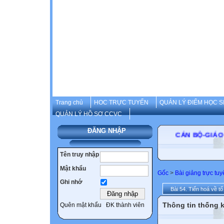
Trang chủ
HOC TRỰC TUYẾN
QUẢN LÝ ĐIỂM HỌC S
QUẢN LÝ HỒ SƠ CCVC
ĐĂNG NHẬP
CÁN BỘ-GIÁO 
Tên truy nhập
Mật khẩu
Gốc
>
Bài giảng trực tu
Ghi nhớ
Bài 54. Tiến hoá về t
Thông tin thống k
Quên mật khẩu
ĐK thành viên