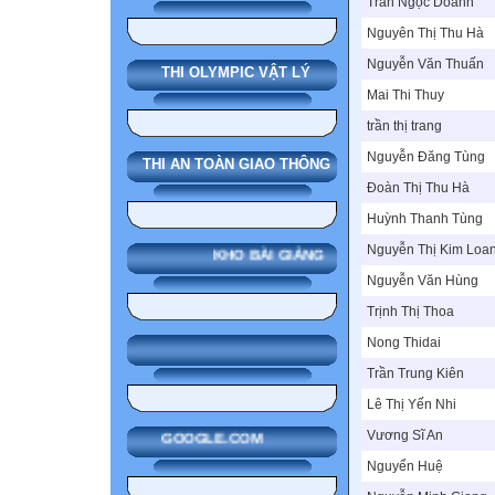
Trần Ngọc Doanh
Nguyên Thị Thu Hà
Nguyễn Văn Thuấn
THI OLYMPIC VẬT LÝ
Mai Thi Thuy
trần thị trang
Nguyễn Đăng Tùng
THI AN TOÀN GIAO THÔNG
Đoàn Thị Thu Hà
Huỳnh Thanh Tùng
Nguyễn Thị Kim Loa
KHO BÀI GIẢNG
Nguyễn Văn Hùng
Trịnh Thị Thoa
Nong Thidai
Trần Trung Kiên
Lê Thị Yến Nhi
Vương Sĩ An
GOOGLE.COM
Nguyển Huệ