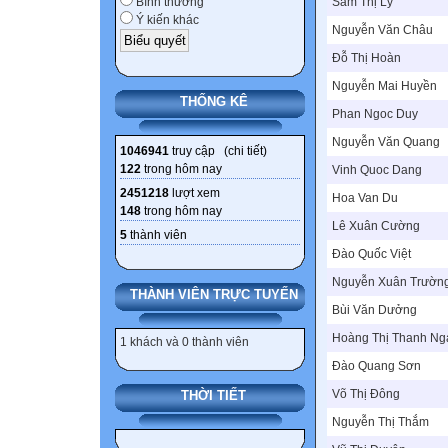
Sầm Thị Lý
Bình thường
Ý kiến khác
Nguyễn Văn Châu
Đỗ Thị Hoàn
Nguyễn Mai Huyền
THỐNG KÊ
Phan Ngoc Duy
Nguyễn Văn Quang
1046941
truy cập (
chi tiết
)
122
trong hôm nay
Vinh Quoc Dang
2451218
lượt xem
Hoa Van Du
148
trong hôm nay
Lê Xuân Cường
5
thành viên
Đào Quốc Việt
Nguyễn Xuân Trườn
THÀNH VIÊN TRỰC TUYẾN
Bùi Văn Dưởng
Hoàng Thị Thanh Ng
1 khách và 0 thành viên
Đào Quang Sơn
Võ Thị Đông
THỜI TIẾT
Nguyễn Thị Thắm