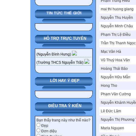
Phạm Trung Hiếu
mai thi huong giang
TIN TỨC THẾ GIỚI
Nguyễn Thu Huyền
Nguyễn Minh Châu
Phạm Thị Lệ Điều
HỖ TRỢ TRỰC TUYẾN
Trần Thị Thanh Ngọc
Mạc Văn Hà
(Nguyễn Đình Hưng)
Vũ Thuý Hoa Vân
(Trường THCS Nguyễn Trãi)
Hoàng Thái Bảo
Nguyễn Hữu Mẫn
LỜI HAY Ý ĐẸP
Hong Tho
Phạm Văn Cường
Nguyễn Khánh Huyề
ĐIỀU TRA Ý KIẾN
Lê Đức Lâm
Nguyễn Thị Phương 
Bạn thấy trang này như thế nào?
Đẹp
Maria Nguyen
Đơn điệu