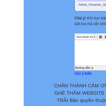
Adobe_Presenter_Qu
Chú ý
: Khi học bà
bật loa mà vẫn kh
Kích thước font
Đường dẫn
:
p
Gửi ý kiến
CHÂN THÀNH CẢM ƠN
GHÉ THĂM WEBSITE
TRÃI Bản quyền thuộ