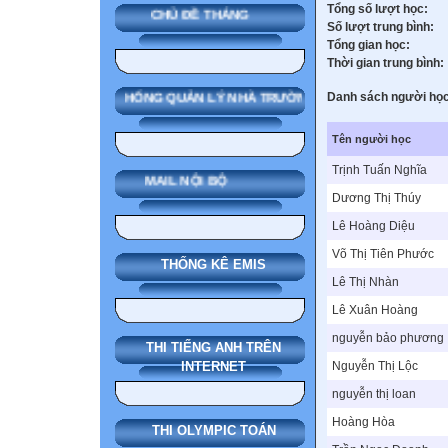
Tổng số lượt học:
CHỦ ĐỀ THÁNG
Số lượt trung bình:
Tổng gian học:
Thời gian trung bình:
Danh sách người học
SMAS HỆ THỐNG QUẢN LÝ NHÀ TRƯỜNG
Tên người học
Trịnh Tuấn Nghĩa
MAIL NỘI BỘ
Dương Thị Thúy
Lê Hoàng Diệu
Võ Thị Tiên Phước
THỐNG KÊ EMIS
Lê Thị Nhàn
Lê Xuân Hoàng
nguyễn bảo phương
THI TIẾNG ANH TRÊN
Nguyễn Thị Lộc
INTERNET
nguyễn thị loan
Hoàng Hòa
THI OLYMPIC TOÁN