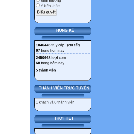
Bình thường
Ý kiến khác
THỐNG KÊ
1046446
truy cập (
chi tiết
)
67
trong hôm nay
2450668
lượt xem
68
trong hôm nay
5
thành viên
THÀNH VIÊN TRỰC TUYẾN
1 khách và 0 thành viên
THỜI TIẾT