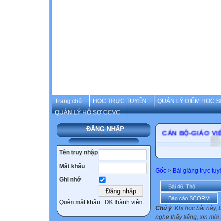
Trang chủ
HOC TRỰC TUYẾN
QUẢN LÝ ĐIỂM HỌC S
QUẢN LÝ HỒ SƠ CCVC
ĐĂNG NHẬP
CÁN BỘ-GIÁO 
Tên truy nhập
Mật khẩu
Gốc
>
Bài giảng trực tu
Ghi nhớ
Bài 46. Thỏ
Báo cáo SCORM
Quên mật khẩu
ĐK thành viên
Chú ý
: Khi học bài này,
nghe thấy tiếng, xin m