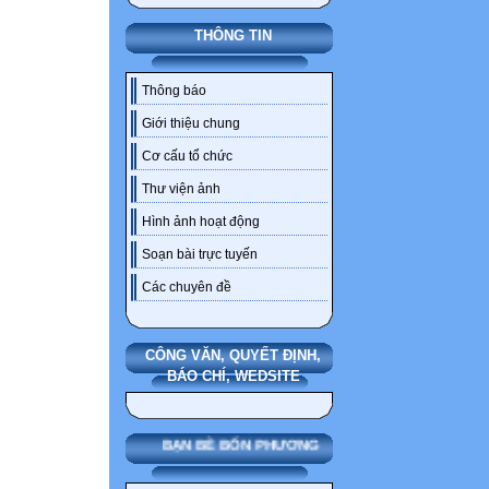
THÔNG TIN
Thông báo
Giới thiệu chung
Cơ cấu tổ chức
Thư viện ảnh
Hình ảnh hoạt động
Soạn bài trực tuyến
Các chuyên đề
CÔNG VĂN, QUYẾT ĐỊNH,
BÁO CHÍ, WEDSITE
BẠN BÈ BỐN PHƯƠNG