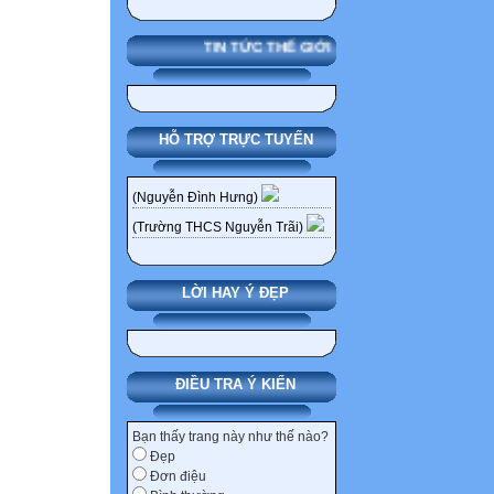
TIN TỨC THẾ GIỚI
HỖ TRỢ TRỰC TUYẾN
(Nguyễn Đình Hưng)
(Trường THCS Nguyễn Trãi)
LỜI HAY Ý ĐẸP
ĐIỀU TRA Ý KIẾN
Bạn thấy trang này như thế nào?
Đẹp
Đơn điệu