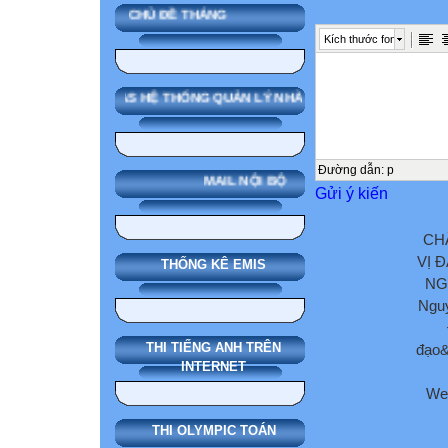
CHỦ ĐỀ THÁNG
Kích thước font
SMAS HỆ THỐNG QUẢN LÝ NHÀ TRƯỜNG
Đường dẫn
:
p
MAIL NỘI BỘ
Gửi ý kiến
CH
VỊ 
THỐNG KÊ EMIS
NG
Nguy
THI TIẾNG ANH TRÊN
đạo&
INTERNET
We
THI OLYMPIC TOÁN