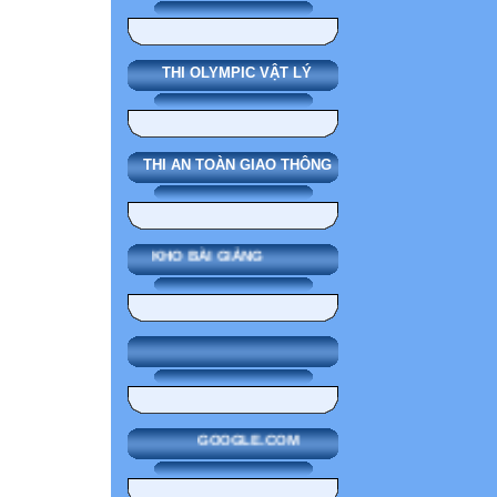
THI OLYMPIC VẬT LÝ
THI AN TOÀN GIAO THÔNG
KHO BÀI GIẢNG
GOOGLE.COM