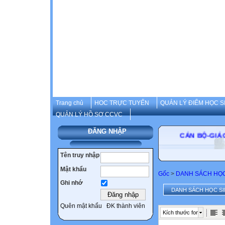
Trang chủ
HOC TRỰC TUYẾN
QUẢN LÝ ĐIỂM HỌC S
QUẢN LÝ HỒ SƠ CCVC
ĐĂNG NHẬP
CÁN BỘ-
Tên truy nhập
Mật khẩu
Gốc
>
DANH SÁCH HỌC
Ghi nhớ
DANH SÁCH HỌC SIN
Quên mật khẩu
ĐK thành viên
Kích thước font