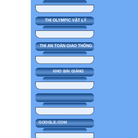
THI OLYMPIC VẬT LÝ
THI AN TOÀN GIAO THÔNG
KHO BÀI GIẢNG
GOOGLE.COM