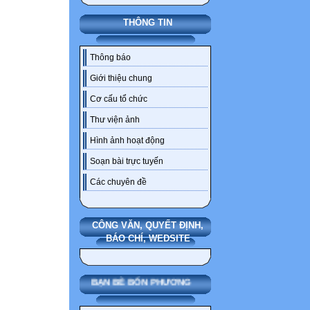
THÔNG TIN
Thông báo
Giới thiệu chung
Cơ cấu tổ chức
Thư viện ảnh
Hình ảnh hoạt động
Soạn bài trực tuyến
Các chuyên đề
CÔNG VĂN, QUYẾT ĐỊNH,
BÁO CHÍ, WEDSITE
BẠN BÈ BỐN PHƯƠNG