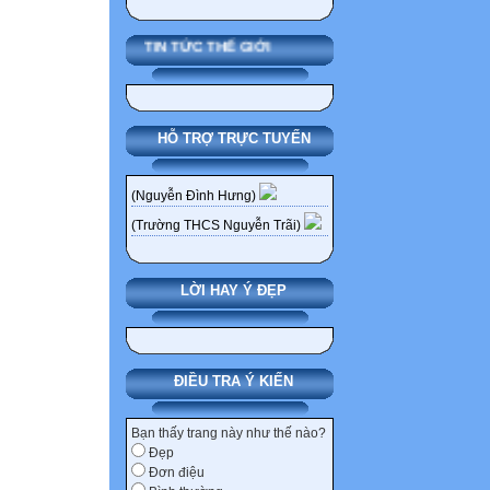
TIN TỨC THẾ GIỚI
HỖ TRỢ TRỰC TUYẾN
(Nguyễn Đình Hưng)
(Trường THCS Nguyễn Trãi)
LỜI HAY Ý ĐẸP
ĐIỀU TRA Ý KIẾN
Bạn thấy trang này như thế nào?
Đẹp
Đơn điệu