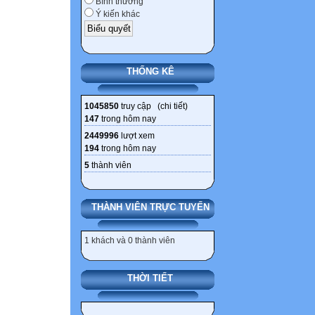
Bình thường
Ý kiến khác
THỐNG KÊ
1045850
truy cập (
chi tiết
)
147
trong hôm nay
2449996
lượt xem
194
trong hôm nay
5
thành viên
THÀNH VIÊN TRỰC TUYẾN
1 khách và 0 thành viên
THỜI TIẾT