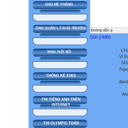
CHỦ ĐỀ THÁNG
SMAS HỆ THỐNG QUẢN LÝ NHÀ TRƯỜNG
Đường dẫn
:
p
Gửi ý kiến
CH
MAIL NỘI BỘ
VỊ 
NG
Nguy
THỐNG KÊ EMIS
đạo&
We
THI TIẾNG ANH TRÊN
INTERNET
THI OLYMPIC TOÁN