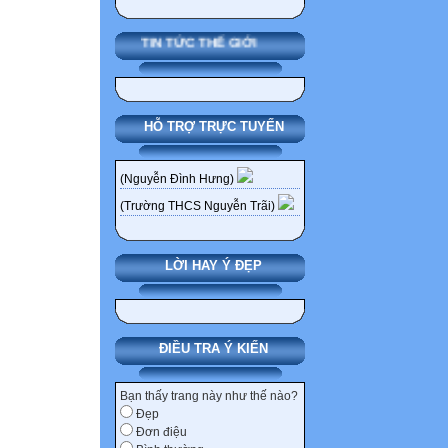
TIN TỨC THẾ GIỚI
HỖ TRỢ TRỰC TUYẾN
(Nguyễn Đình Hưng)
(Trường THCS Nguyễn Trãi)
LỜI HAY Ý ĐẸP
ĐIỀU TRA Ý KIẾN
Bạn thấy trang này như thế nào?
Đẹp
Đơn điệu