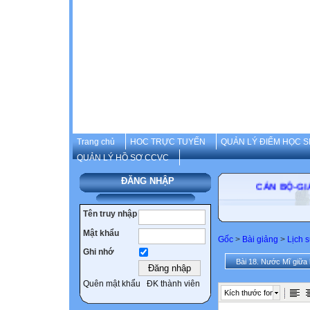
Trang chủ
HOC TRỰC TUYẾN
QUẢN LÝ ĐIỂM HỌC S
QUẢN LÝ HỒ SƠ CCVC
ĐĂNG NHẬP
CÁN BỘ
Tên truy nhập
Mật khẩu
Gốc
>
Bài giảng
>
Lịch 
Ghi nhớ
Bài 18. Nước Mĩ giữa h
Quên mật khẩu
ĐK thành viên
Kích thước font