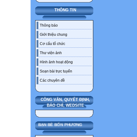
THÔNG TIN
Thông báo
Giới thiệu chung
Cơ cấu tổ chức
Thư viện ảnh
Hình ảnh hoạt động
Soạn bài trực tuyến
Các chuyên đề
CÔNG VĂN, QUYẾT ĐỊNH,
BÁO CHÍ, WEDSITE
BẠN BÈ BỐN PHƯƠNG