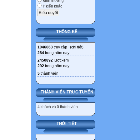
Bình thường
Ý kiến khác
THỐNG KÊ
1046663
truy cập (
chi tiết
)
284
trong hôm nay
2450892
lượt xem
292
trong hôm nay
5
thành viên
THÀNH VIÊN TRỰC TUYẾN
4 khách và 0 thành viên
THỜI TIẾT