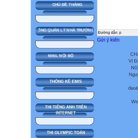
CHỦ ĐỀ THÁNG
SMAS HỆ THỐNG QUẢN LÝ NHÀ TRƯỜNG
Đường dẫn
:
p
Gửi ý kiến
CH
MAIL NỘI BỘ
VỊ 
NG
Nguy
THỐNG KÊ EMIS
đạo&
We
THI TIẾNG ANH TRÊN
INTERNET
THI OLYMPIC TOÁN