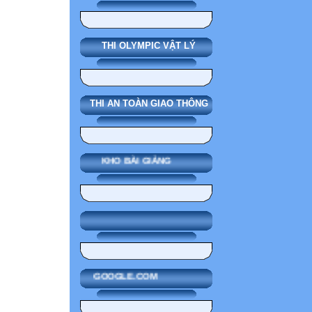
THI OLYMPIC VẬT LÝ
THI AN TOÀN GIAO THÔNG
KHO BÀI GIẢNG
GOOGLE.COM