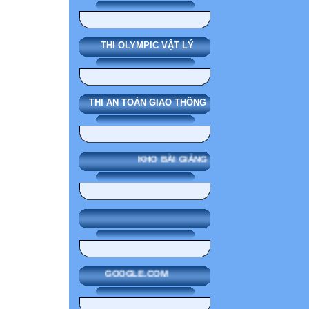
THI OLYMPIC VẬT LÝ
THI AN TOÀN GIAO THÔNG
KHO BÀI GIẢNG
GOOGLE.COM