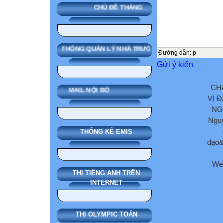
CHỦ ĐỀ THÁNG
SMAS HỆ THỐNG QUẢN LÝ NHÀ TRƯỜNG
Đường dẫn
:
p
Gửi ý kiến
CH
MAIL NỘI BỘ
VỊ 
NG
Nguy
THỐNG KÊ EMIS
đạo&
We
THI TIẾNG ANH TRÊN
INTERNET
THI OLYMPIC TOÁN