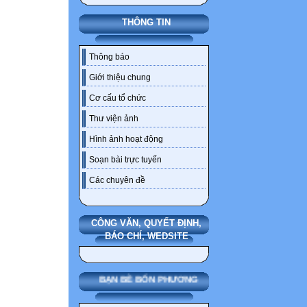
THÔNG TIN
Thông báo
Giới thiệu chung
Cơ cấu tổ chức
Thư viện ảnh
Hình ảnh hoạt động
Soạn bài trực tuyến
Các chuyên đề
CÔNG VĂN, QUYẾT ĐỊNH,
BÁO CHÍ, WEDSITE
BẠN BÈ BỐN PHƯƠNG