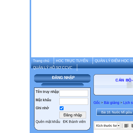
Trang chủ
HOC TRỰC TUYẾN
QUẢN LÝ ĐIỂM HỌC S
QUẢN LÝ HỒ SƠ CCVC
ĐĂNG NHẬP
CÁN BỘ
Tên truy nhập
Mật khẩu
Gốc
>
Bài giảng
>
Lịch 
Ghi nhớ
Bài 18. Nước Mĩ giữa h
Quên mật khẩu
ĐK thành viên
Kích thước font