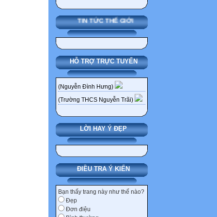
TIN TỨC THẾ GIỚI
HỖ TRỢ TRỰC TUYẾN
(Nguyễn Đình Hưng)
(Trường THCS Nguyễn Trãi)
LỜI HAY Ý ĐẸP
ĐIỀU TRA Ý KIẾN
Bạn thấy trang này như thế nào?
Đẹp
Đơn điệu