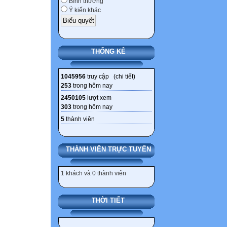
Bình thường
Ý kiến khác
THỐNG KÊ
1045956
truy cập (
chi tiết
)
253
trong hôm nay
2450105
lượt xem
303
trong hôm nay
5
thành viên
THÀNH VIÊN TRỰC TUYẾN
1 khách và 0 thành viên
THỜI TIẾT