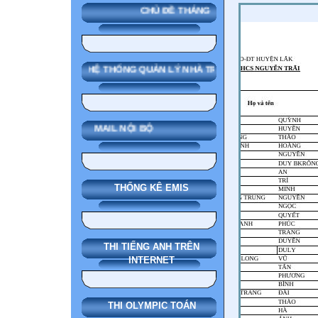
CHỦ ĐỀ THÁNG
SMAS HỆ THỐNG QUẢN LÝ NHÀ TRƯỜNG
MAIL NỘI BỘ
THỐNG KÊ EMIS
THI TIẾNG ANH TRÊN
INTERNET
THI OLYMPIC TOÁN