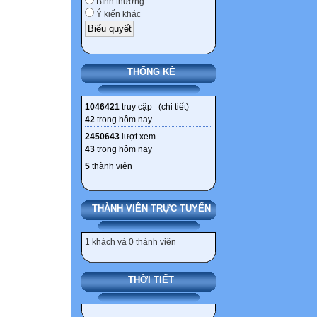
Bình thường
THCS Nguyễn Tr
Ý kiến khác
15 NGUYỄN THỊ
THCS Nguyễn Tr
16 NGUYỄN THỊ
THỐNG KÊ
THCS Nguyễn Tr
17 LÊ MINH HƯ
1046421
truy cập (
chi tiết
)
Nguyễn Trãi Liê
42
trong hôm nay
18 NGUYỄN PH
2450643
lượt xem
43
trong hôm nay
KINH THCS Nguy
5
thành viên
19 NGUYỄN ĐỖ 
Nguyễn Trãi Liê
20 BÙI HẢI NA
THÀNH VIÊN TRỰC TUYẾN
Trãi Liên Sơn 6
21 PHẠM THANH
1 khách và 0 thành viên
Nguyễn Trãi Liê
22 BÙI NHẬT T
THỜI TIẾT
Nguyễn Trãi Liê
23 LÊ NGUYỄN 