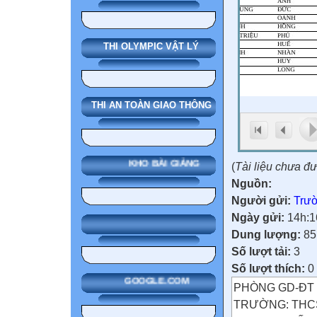
THI OLYMPIC VẬT LÝ
THI AN TOÀN GIAO THÔNG
KHO BÀI GIẢNG
(
Tài liệu chưa đ
Nguồn:
Người gửi:
Trườ
Ngày gửi:
14h:1
Dung lượng:
85
Số lượt tải:
3
Số lượt thích:
0
GOOGLE.COM
PHÒNG GD-ĐT
TRƯỜNG: THCS