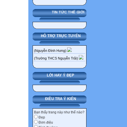
5 NGUYỄN PHẠM
THCS Nguyễn Tr
TIN TỨC THẾ GIỚI
6 NGUYỄN NGỌC
Nguyễn Trãi Liê
7 ĐINH VŨ THÙ
HỖ TRỢ TRỰC TUYẾN
Nguyễn Trãi Liê
8 TÔN NỮ NGỌC
(Nguyễn Đình Hưng)
Nguyễn Trãi Liê
9 TRẦN ĐÌNH H
(Trường THCS Nguyễn Trãi)
Nguyễn Trãi Liê
10 PHẠM VŨ LO
LỜI HAY Ý ĐẸP
Nguyễn Trãi Liê
11 LÊ KIM HUẾ
Trãi Liên Sơn 5
12 TRẦN HỒNG 
ĐIỀU TRA Ý KIẾN
Nguyễn Trãi Liê
13 NGÔ ĐỨC BÌ
Bạn thấy trang này như thế nào?
Đẹp
Nguyễn Trãi Liê
Đơn điệu
14 TRẦN NGUYỄ