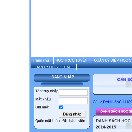
Trang chủ
HOC TRỰC TUYẾN
QUẢN LÝ ĐIỂM HỌC S
QUẢN LÝ HỒ SƠ CCVC
ĐĂNG NHẬP
CÁN BỘ-GI
Tên truy nhập
Mật khẩu
Gốc
>
DANH SÁCH HỌC
Ghi nhớ
DANH SÁCH HỌC SI
DANH SÁCH HỌC 
Quên mật khẩu
ĐK thành viên
2014-2015