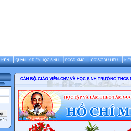
UYẾN
QUẢN LÝ ĐIỂM HỌC SINH
PCGD-XMC
CƠ SỞ DỮ LIỆU
KIỂ
CÁN BỘ-GIÁO VIÊN-CNV VÀ HỌC SINH TRƯỜNG 
viên