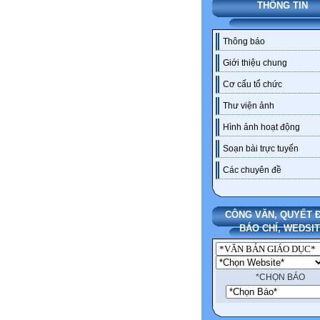
THÔNG TIN
Thông báo
Giới thiệu chung
Cơ cấu tổ chức
Thư viện ảnh
Hình ảnh hoạt động
Soạn bài trực tuyến
Các chuyên đề
CÔNG VĂN, QUYẾT Đ
BÁO CHÍ, WEDSI
*CHỌN BÁO