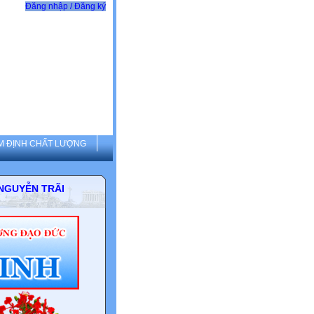
Đăng nhập / Đăng ký
M ĐỊNH CHẤT LƯỢNG
THCS NGUYỄN TRÃI