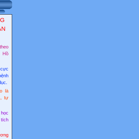
NG
ẬN
theo
c Hồ
 cực
bệnh
dục.
o là
, tự
 học
 tích
ơng