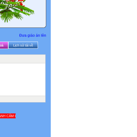
Đưa giáo án lên
iả
Lịch sử tải về
 QUÝ THẦY CÔ VÀ QUÝ VỊ ĐÃ GHÉ THĂM WEBSITE CỦA TRƯỜNG THCS NGUYỄN TR