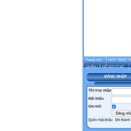
Trang chủ
HOC TRỰC T
QUẢN LÝ HỒ SƠ CCVC
ĐĂNG NHẬP
Tên truy nhập
Mật khẩu
Ghi nhớ
Quên mật khẩu
ĐK thành 