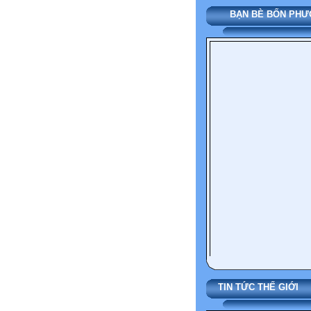
BẠN BÈ BỐN P
TIN TỨC THẾ G