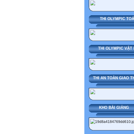
THI OLYMPIC TO
THI OLYMPIC VẬT 
THI AN TOÀN GIAO 
KHO BÀI G