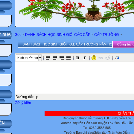
G
 NHÀ TRƯỜNG
Gốc
>
DANH SÁCH HỌC SINH GIỎI CÁC CẤP
>
CẤP TRƯỜNG
>
DANH SÁCH HỌC SINH GIỎI I.O.E CẤP TRƯỜNG NĂM HỌC 2014-2015
Cùng tác g
Kích thước font
Đường dẫn
:
p
Gửi ý kiến
CHÂN THÀNH CẢM ƠN
Bản quyền thuộc về trường THCS Nguyễn Trãi
ÊN
Adress: thị trấn Liên Sơn-huyện Lăk-tỉnh Đăk Lăk
Tel: 0262.3586.505
Trưởng Ban chỉ đạo&biên tập: Trần Văn Diễm