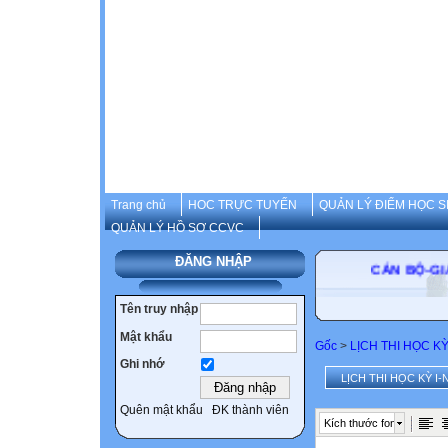
Trang chủ
HOC TRỰC TUYẾN
QUẢN LÝ ĐIỂM HỌC S
QUẢN LÝ HỒ SƠ CCVC
ĐĂNG NHẬP
CÁN BỘ
Tên truy nhập
Mật khẩu
Gốc
>
LỊCH THI HỌC K
Ghi nhớ
LỊCH THI HỌC KỲ I-
Quên mật khẩu
ĐK thành viên
Kích thước font