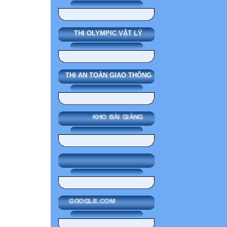
THI OLYMPIC VẬT LÝ
THI AN TOÀN GIAO THÔNG
KHO BÀI GIẢNG
GOOGLE.COM