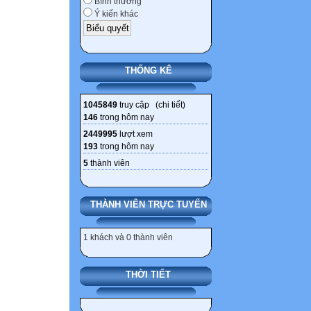
Bình thường
Ý kiến khác
THỐNG KÊ
1045849
truy cập (
chi tiết
)
146
trong hôm nay
2449995
lượt xem
193
trong hôm nay
5
thành viên
THÀNH VIÊN TRỰC TUYẾN
1 khách và 0 thành viên
THỜI TIẾT