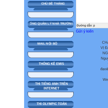
CHỦ ĐỀ THÁNG
SMAS HỆ THỐNG QUẢN LÝ NHÀ TRƯỜNG
Đường dẫn
:
p
Gửi ý kiến
CH
MAIL NỘI BỘ
VỊ 
NG
Nguy
THỐNG KÊ EMIS
đạo&
We
THI TIẾNG ANH TRÊN
INTERNET
THI OLYMPIC TOÁN