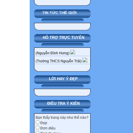
TIN TỨC THẾ GIỚI
HỖ TRỢ TRỰC TUYẾN
(Nguyễn Đình Hưng)
(Trường THCS Nguyễn Trãi)
LỜI HAY Ý ĐẸP
ĐIỀU TRA Ý KIẾN
Bạn thấy trang này như thế nào?
Đẹp
Đơn điệu