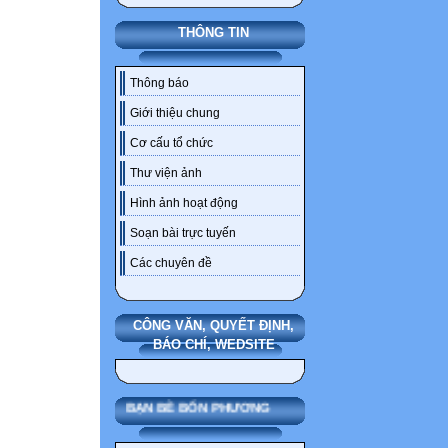
THÔNG TIN
Thông báo
Giới thiệu chung
Cơ cấu tổ chức
Thư viện ảnh
Hình ảnh hoạt động
Soạn bài trực tuyến
Các chuyên đề
CÔNG VĂN, QUYẾT ĐỊNH,
BÁO CHÍ, WEDSITE
BẠN BÈ BỐN PHƯƠNG