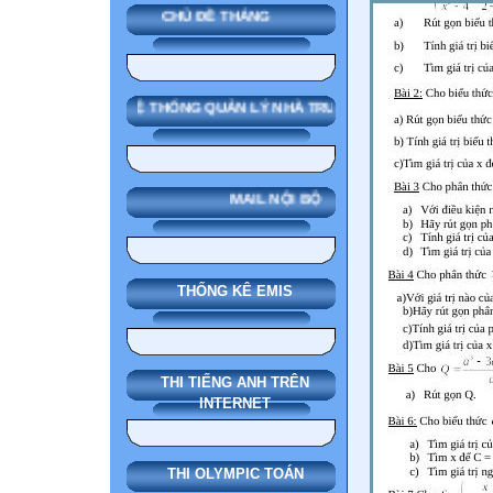
CHỦ ĐỀ THÁNG
SMAS HỆ THỐNG QUẢN LÝ NHÀ TRƯỜNG
MAIL NỘI BỘ
THỐNG KÊ EMIS
THI TIẾNG ANH TRÊN
INTERNET
THI OLYMPIC TOÁN