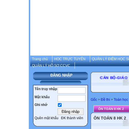
Trang chủ
HOC TRỰC TUYẾN
QUẢN LÝ ĐIỂM HỌC S
QUẢN LÝ HỒ SƠ CCVC
ĐĂNG NHẬP
CÁN BỘ-G
Tên truy nhập
Mật khẩu
Gốc
>
Đề thi
>
Toán học
Ghi nhớ
ÔN TOÁN 8 HK 2
ÔN TOÁN 8 HK 2
Quên mật khẩu
ĐK thành viên