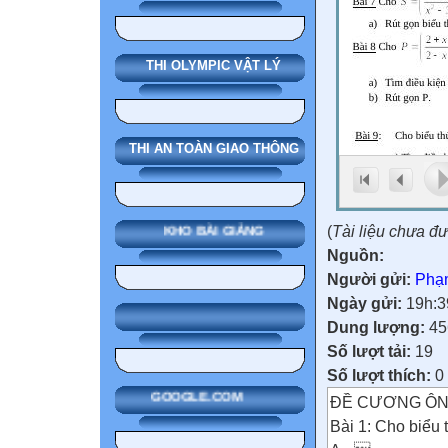
THI OLYMPIC VẬT LÝ
THI AN TOÀN GIAO THÔNG
(
Tài liệu chưa đ
KHO BÀI GIẢNG
Nguồn:
Người gửi:
Phạ
Ngày gửi:
19h:3
Dung lượng:
45
Số lượt tải:
19
Số lượt thích:
0
GOOGLE.COM
ĐỀ CƯƠNG ÔN
Bài 1: Cho biểu 