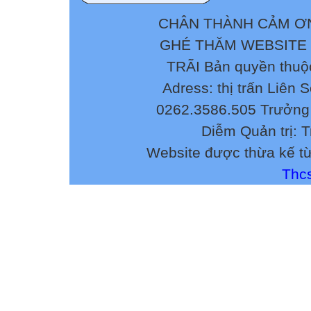
c) 7 – 2x = 22 – 
e) x – 12 + 4x = 
CHÂN THÀNH CẢM ƠN
g) 11 + 8x – 3 = 
GHÉ THĂM WEBSITE
2. a) 5 – (x – 6) 
TRÃI Bản quyền thuộ
c) 7 – (2x + 4) = 
e) (x + 1)(2x – 3)
Adress: thị trấn Liên 
2)
0262.3586.505 Trưởng 
g) (x – 1) – (2x –
Diễm Quản trị: 
Website được thừa kế t
Thcs