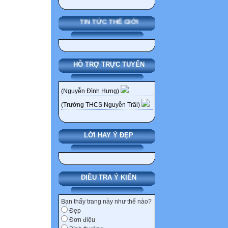
Rút gọn Q. b)Tìm
Bài 6: Cho biểu
TIN TỨC THẾ GIỚI
Tìm giá trị của x
Tìm x để C = 0.
Tìm giá trị nguy
HỖ TRỢ TRỰC TUYẾN
Bài 7 Cho 
Rút gọn biểu thức
Bài 8 Cho 
(Nguyễn Đình Hưng)
(Trường THCS Nguyễn Trãi)
Tìm điều kiện của
Rút gọn P. c)Tín
LỜI HAY Ý ĐẸP
Bài 9: Cho biểu
a) Tìm điều kiện
b) CMR: khi giá 
ĐIỀU TRA Ý KIẾN
vào giá trị của b
Bài 10: Cho phâ
Bạn thấy trang này như thế nào?
Đẹp
a/ Tìm điều kiện
Đơn điệu
b/ Tính giá trị củ