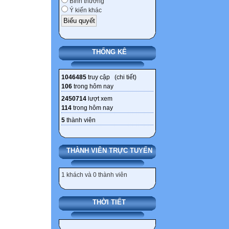
Bình thường
c/ Rút gọn phân 
Ý kiến khác
Bài 11/ Cho phâ
a/Tìm điều kiện 
b/ Tìm giá trị c
THỐNG KÊ
PHẦN PHƯƠNG
1046485
truy cập (
chi tiết
)
106
trong hôm nay
Tìm giá trị của k
2450714
lượt xem
Phương trình: 2x
114
trong hôm nay
Phương trình: (2
5
thành viên
Phương trình: 2(
Phương trình: 5(
THÀNH VIÊN TRỰC TUYẾN
Tìm các giá trị 
đương:
1 khách và 0 thành viên
mx2 – (m + 1)x + 
(x – 3)(ax + 2) = 
THỜI TIẾT
Giải các phương 
1. a) 3x – 2 = 2x