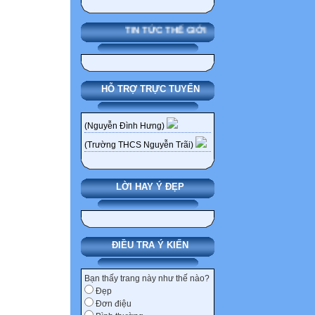
TIN TỨC THẾ GIỚI
HỖ TRỢ TRỰC TUYẾN
(Nguyễn Đình Hưng)
(Trường THCS Nguyễn Trãi)
LỜI HAY Ý ĐẸP
ĐIỀU TRA Ý KIẾN
Bạn thấy trang này như thế nào?
Đẹp
Đơn điệu