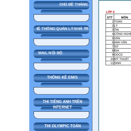
CHỦ ĐỀ THÁNG
SMAS HỆ THỐNG QUẢN LÝ NHÀ TRƯỜNG
MAIL NỘI BỘ
THỐNG KÊ EMIS
THI TIẾNG ANH TRÊN
INTERNET
THI OLYMPIC TOÁN