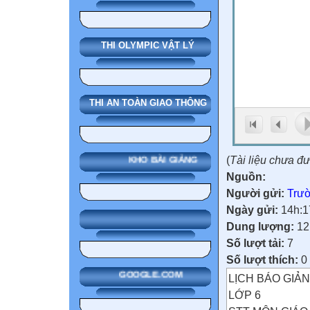
THI OLYMPIC VẬT LÝ
THI AN TOÀN GIAO THÔNG
(
Tài liệu chưa đ
KHO BÀI GIẢNG
Nguồn:
Người gửi:
Trườ
Ngày gửi:
14h:1
Dung lượng:
12
Số lượt tải:
7
Số lượt thích:
0
GOOGLE.COM
LỊCH BÁO GIẢ
LỚP 6