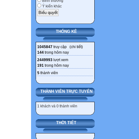
Bình thường
Ý kiến khác
THỐNG KÊ
1045847
truy cập (
chi tiết
)
144
trong hôm nay
2449993
lượt xem
191
trong hôm nay
5
thành viên
THÀNH VIÊN TRỰC TUYẾN
1 khách và 0 thành viên
THỜI TIẾT