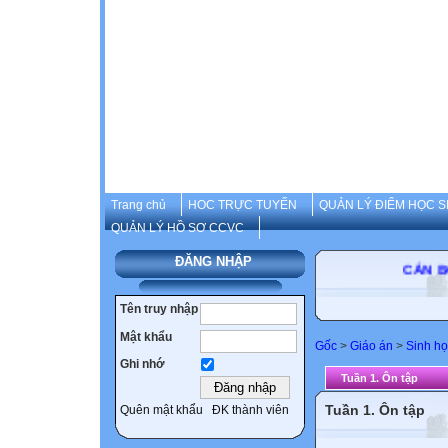
Trang chủ
HOC TRỰC TUYẾN
QUẢN LÝ ĐIỂM HỌC S
QUẢN LÝ HỒ SƠ CCVC
ĐĂNG NHẬP
CÁN BỘ-G
Tên truy nhập
Mật khẩu
Gốc
>
Giáo án
>
Sinh họ
Ghi nhớ
Tuần 1. Ôn tập
Tuần 1. Ôn tập
Quên mật khẩu
ĐK thành viên