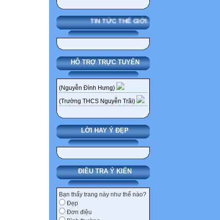
TIN TỨC THẾ GIỚI
HỖ TRỢ TRỰC TUYẾN
(Nguyễn Đình Hưng)
(Trường THCS Nguyễn Trãi)
LỜI HAY Ý ĐẸP
ĐIỀU TRA Ý KIẾN
Bạn thấy trang này như thế nào?
Đẹp
Đơn điệu