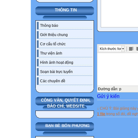
THÔNG TIN
Thông báo
Giới thiệu chung
Cơ cấu tổ chức
Kích thước font
Thư viện ảnh
Hình ảnh hoạt động
Soạn bài trực tuyến
Các chuyên đề
Đường dẫn
:
p
Gửi ý kiến
CÔNG VĂN, QUYẾT ĐỊNH,
BÁO CHÍ, WEDSITE
↓ CHÚ Ý: Bài giảng này
1 file
trong số đó, đề n
BẠN BÈ BỐN PHƯƠNG