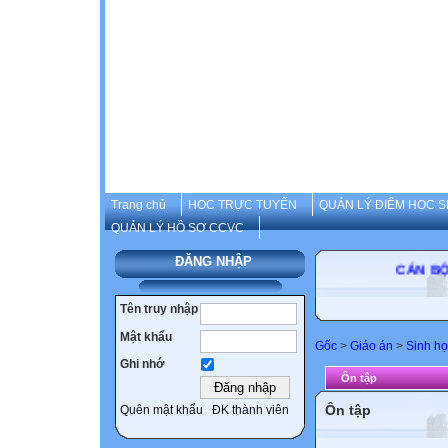
Trang chủ
HOC TRỰC TUYẾN
QUẢN LÝ ĐIỂM HỌC S
QUẢN LÝ HỒ SƠ CCVC
ĐĂNG NHẬP
CÁN BỘ-GI
Tên truy nhập
Mật khẩu
Gốc
>
Giáo án
>
Sinh họ
Ghi nhớ
Ôn tập
Ôn tập
Quên mật khẩu
ĐK thành viên