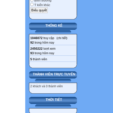
Bình thường
Ý kiến khác
THỐNG KÊ
1046072
truy cập (
chi tiết
)
92
trong hôm nay
2450222
lượt xem
93
trong hôm nay
5
thành viên
THÀNH VIÊN TRỰC TUYẾN
2 khách và 0 thành viên
THỜI TIẾT