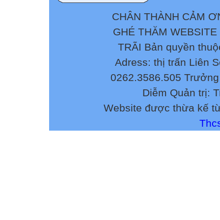
CHÂN THÀNH CẢM ƠN
GHÉ THĂM WEBSITE
TRÃI Bản quyền thuộ
Adress: thị trấn Liên 
0262.3586.505 Trưởng 
Diễm Quản trị: 
Website được thừa kế t
PHẠM THỊ VÂN

Thcs
NGUYỄN T.Q

NGUYỄN THỊ

LÊ THỊ THAN

TRẦN THỊ H
