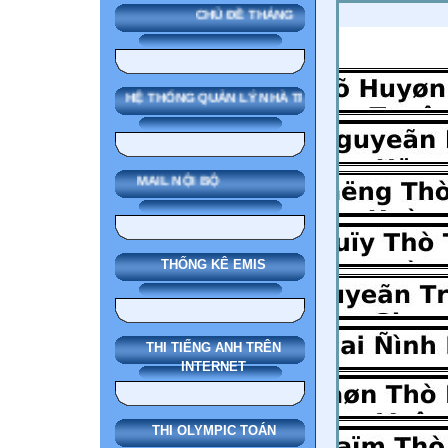
CHỦ ĐỀ THÁNG
SMAS HỆ THỐNG QUẢN LÝ NHÀ TRƯỜNG
MAIL NỘI BỘ
THỐNG KÊ EMIS
THI TIẾNG ANH TRÊN
INTERNET
THI OLYMPIC TOÁN