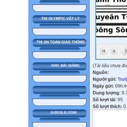
THI OLYMPIC VẬT LÝ
THI AN TOÀN GIAO THÔNG
(
Tài liệu chưa đ
KHO BÀI GIẢNG
Nguồn:
Người gửi:
Trườ
Ngày gửi:
09h:4
Dung lượng:
9.
Số lượt tải:
95
Số lượt thích:
0
GOOGLE.COM