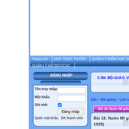
Trang chủ
HOC TRỰC TUYẾN
QUẢN LÝ ĐIỂM HỌC S
QUẢN LÝ HỒ SƠ CCVC
ĐĂNG NHẬP
CÁN BỘ-GIÁO 
Tên truy nhập
Mật khẩu
Gốc
>
Bài giảng
>
Lịch 
Ghi nhớ
Bài 18. Nước Mĩ giữa
Bài 18. Nước Mĩ gi
Quên mật khẩu
ĐK thành viên
1939)