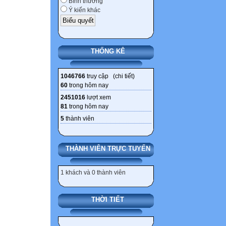
- Năm 1928, Mĩ 
Bình thường
Ý kiến khác
60% dự trữ vàng
NGUYÊN
NHÂN
Cải tiến kỹ thuật
THỐNG KÊ
Thực hiện phươ
Tăng cường độ l
1046766
truy cập (
chi tiết
)
Tài nguyên pho
60
trong hôm nay
Không bị chiến t
2451016
lượt xem
81
trong hôm nay
Tiết 27. Bài 
5
thành viên
(1918 – 1939)
I. NƯỚC MĨ TR
THÀNH VIÊN TRỰC TUYẾN
1. Kinh tế.
- Mĩ bước vào thờ
1 khách và 0 thành viên
số một của thế g
- Năm 1928, Mĩ 
THỜI TIẾT
60% dự trữ vàng
- Mĩ chú trọng c