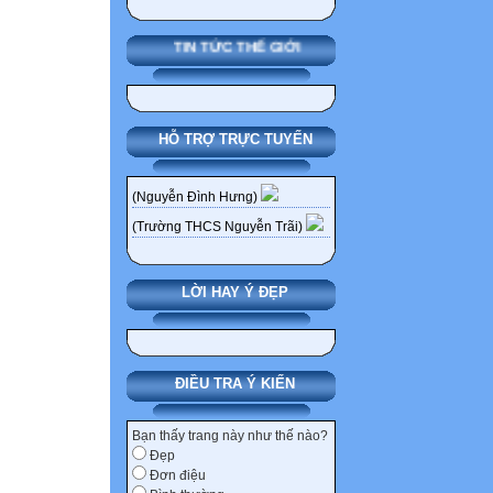
(5 phút)
Nhóm1,2,3. Nêu 
TIN TỨC THẾ GIỚI
thập niên 20 của
Nhóm4,5,6. Nền 
nhân nào?
HỖ TRỢ TRỰC TUYẾN
Nêu dẫn chứng ch
của thế kỷ XX?
(Nguyễn Đình Hưng)
Nêu dẫn chứng ch
của thế kỷ XX?
(Trường THCS Nguyễn Trãi)
Nêu dẫn chứng ch
của thế kỷ XX?
LỜI HAY Ý ĐẸP
Tiết 27. Bài 
(1918 – 1939)
ĐIỀU TRA Ý KIẾN
I. NƯỚC MĨ TR
1.Kinh tế.
Bạn thấy trang này như thế nào?
- Mĩ bước vào thờ
Đẹp
số một của thế g
Đơn điệu