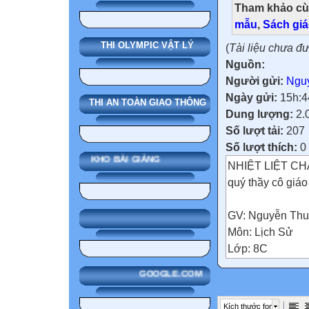
Tham khảo cù
mẫu
,
Sách gi
THI OLYMPIC VẬT LÝ
(
Tài liệu chưa đ
Nguồn:
Người gửi:
Ngu
Ngày gửi:
15h:4
THI AN TOÀN GIAO THÔNG
Dung lượng:
2.
Số lượt tải:
207
Số lượt thích:
0
KHO BÀI GIẢNG
NHIỆT LIỆT C
quý thầy cô giáo
GV: Nguyễn Thu
Môn: Lịch Sử
Lớp: 8C
Tiết 27. Bài 
GOOGLE.COM
(1918 – 1939)
Kích thước font