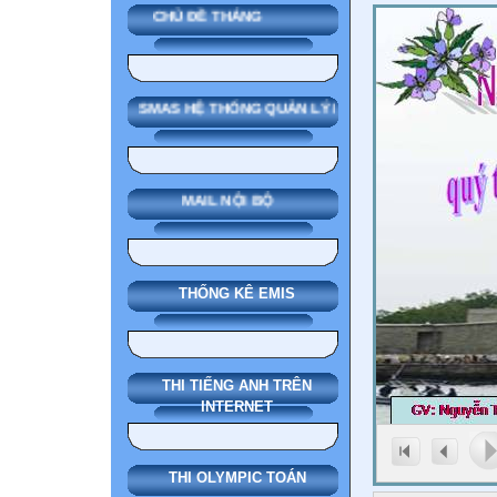
CHỦ ĐỀ THÁNG
SMAS HỆ THỐNG QUẢN LÝ NHÀ TRƯỜNG
MAIL NỘI BỘ
THỐNG KÊ EMIS
THI TIẾNG ANH TRÊN
INTERNET
THI OLYMPIC TOÁN