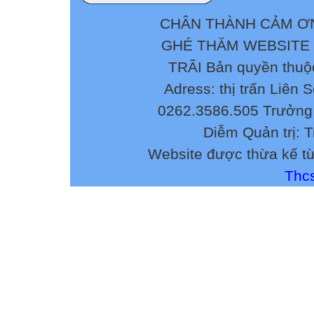
2. Xã hội.
CHÂN THÀNH CẢM ƠN
Em hãy nhận xét
20 của TK XX.
GHÉ THĂM WEBSITE
=> Sống nghèo kh
TRÃI Bản quyền thuộ
điều kiện tối thi
Adress: thị trấn Liên 
Giàu có
Nghèo đói
0262.3586.505 Trưởng 
Như vậy sự giàu
Diễm Quản trị: 
người dân lao đ
Website được thừa kế t
phân phối không
Thcs
><
Qua những hình 
Mĩ
Tiết 27. Bài 
(1918 – 1939)
I. NƯỚC MĨ TR
1.Kinh tế.
- Mĩ bước vào thờ