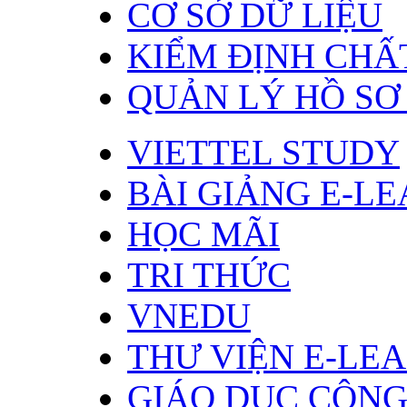
CƠ SỞ DỮ LIỆU
KIỂM ĐỊNH CHẤ
QUẢN LÝ HỒ SƠ
VIETTEL STUDY
BÀI GIẢNG E-L
HỌC MÃI
TRI THỨC
VNEDU
THƯ VIỆN E-LE
GIÁO DỤC CỘN