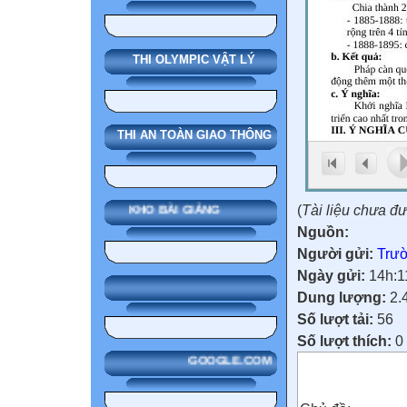
THI OLYMPIC VẬT LÝ
THI AN TOÀN GIAO THÔNG
(
Tài liệu chưa đ
KHO BÀI GIẢNG
Nguồn:
Người gửi:
Trườ
Ngày gửi:
14h:1
Dung lượng:
2.
Số lượt tải:
56
Số lượt thích:
0
GOOGLE.COM