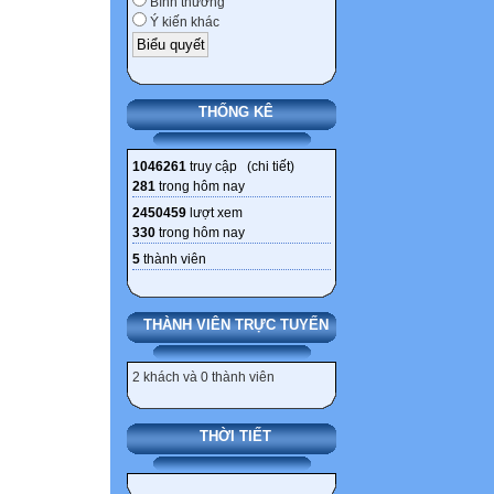
Bình thường
- 1885-1888: tổ 
Ý kiến khác
lối đánh du kích
Quảng Bình.
- 1888-1895: chi
THỐNG KÊ
b. Kết quả:
Pháp càn quét, 
1046261
truy cập (
chi tiết
)
1895), nghĩa quâ
281
trong hôm nay
c. Ý nghĩa:
2450459
lượt xem
Khởi nghĩa Hươn
330
trong hôm nay
nhất, có bước p
5
thành viên
III. Ý NGHĨA 
THÀNH VIÊN TRỰC TUYẾN
*Ý nghĩa:
2 khách và 0 thành viên
- Phong trào Cầ
và khí phách anh
THỜI TIẾT
- Tiêu biểu nhất
XIX.