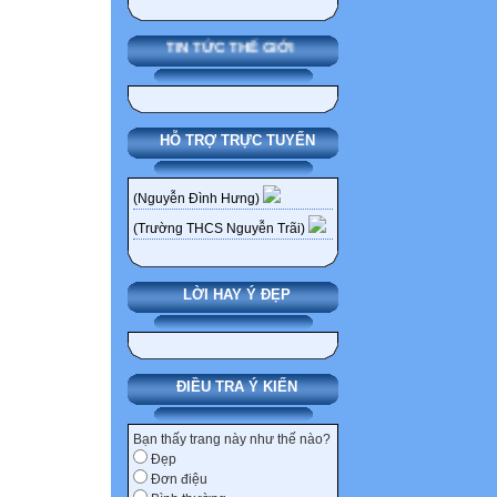
(Quảng Trị). Tạ
Cần Vương" kêu 
TIN TỨC THẾ GIỚI
- Từ đó phong tr
kỷ XIX.
- Diễn biến. Chi
HỖ TRỢ TRỰC TUYẾN
+ 1885-1888 bùn
+ 1888-1896: sa
nghĩa lớn có qu
(Nguyễn Đình Hưng)
Đình, Bãi Sậy,
(Trường THCS Nguyễn Trãi)
II. NHỮNG CU
VƯƠNG.
LỜI HAY Ý ĐẸP
1. Khởi nghĩa B
2. Khởi nghĩa B
3. Khởi nghĩa H
- Do Phan Đình 
ĐIỀU TRA Ý KIẾN
- Căn cứ chính 
- Hoạt động rộn
Bạn thấy trang này như thế nào?
Đẹp
a. Diễn biến:
Đơn điệu
Chia thành 2 gia