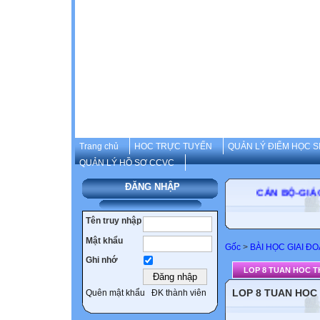
Trang chủ
HOC TRỰC TUYẾN
QUẢN LÝ ĐIỂM HỌC S
QUẢN LÝ HỒ SƠ CCVC
ĐĂNG NHẬP
CÁN BỘ-GIÁO V
Tên truy nhập
Mật khẩu
Gốc
>
BÀI HỌC GIAI Đ
Ghi nhớ
LOP 8 TUAN HOC T
LOP 8 TUAN HOC 
Quên mật khẩu
ĐK thành viên