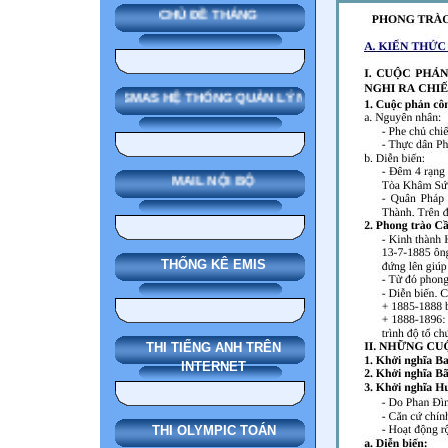
CHỦ ĐỀ THÁNG
SMAS HỆ THỐNG QUẢN LÝ NHÀ TRƯỜNG
MAIL NỘI BỘ
THỐNG KÊ EMIS
THI TIẾNG ANH TRÊN
INTERNET
THI OLYMPIC TOÁN