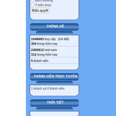
Bình thường
Ý kiến khác
THỐNG KÊ
1046683
truy cập (
chi tiết
)
304
trong hôm nay
2450912
lượt xem
312
trong hôm nay
5
thành viên
Bước 3: Thay đổi
Bước 4: Nhấn 
THÀNH VIÊN TRỰC TUYẾN
Bước 2: Nháy chu
trong các ô Top, 
1 khách và 0 thành viên
b) Thay đổi hướ
Bước 1: Nháy chu
THỜI TIẾT
Bước 2: Nháy c
Chọn   cho 