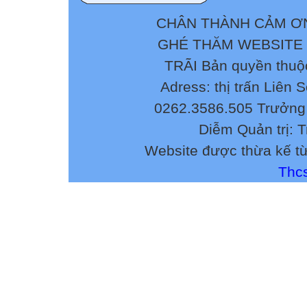
hoặc cho hướn
Bước 3 : Nhấn 
CHÂN THÀNH CẢM ƠN
4. In trang tính
GHÉ THĂM WEBSITE
II. BÀI TẬP
TRÃI Bản quyền thuộ
Lập Bảng điểm lớ
lại các thao tác:
Adress: thị trấn Liên 
Xem trước khi in
0262.3586.505 Trưởng 
Điều chỉnh ngắt 
Diễm Quản trị: 
Đặt lề: trái: 2, ph
Website được thừa kế t
Thay đổi hướng
In bảng điểm (nế
Thcs
Yêu cầu: chép nộ
thao tác theo hư