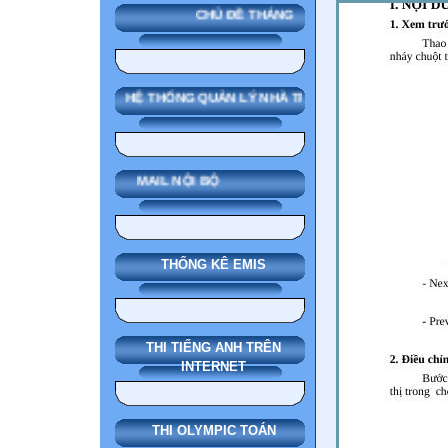
CHỦ ĐỀ THÁNG
SMAS HỆ THỐNG QUẢN LÝ NHÀ TRƯỜNG
MAIL NỘI BỘ
THỐNG KÊ EMIS
THI TIẾNG ANH TRÊN
INTERNET
THI OLYMPIC TOÁN