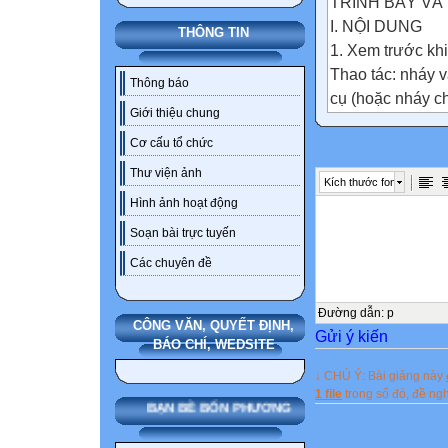
TRÌNH BÀY VÀ 
I. NỘI DUNG
THÔNG TIN
1. Xem trước khi
Thao tác: nháy v
Thông báo
cụ (hoặc nháy ch
Giới thiệu chung
thoại
Cơ cấu tổ chức
Thư viện ảnh
Kích thước font
Hình ảnh hoạt động
Soạn bài trực tuyến
Các chuyên đề
Đường dẫn
:
p
CÔNG VĂN, QUYẾT ĐỊNH,
Gửi ý kiến
BÁO CHÍ, WEDSITE
↓ CHÚ Ý: Bài giảng này
1 file
trong số đó, đề n
- Next: dùng xem
BẠN BÈ BỐN PHƯƠNG
VD: Trang 1 -> t