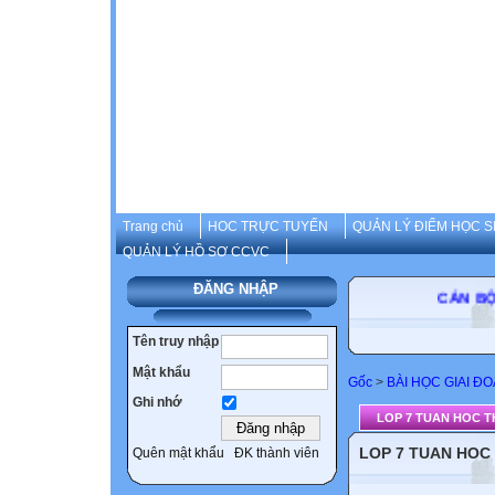
Trang chủ
HOC TRỰC TUYẾN
QUẢN LÝ ĐIỂM HỌC S
QUẢN LÝ HỒ SƠ CCVC
ĐĂNG NHẬP
CÁN BỘ-GI
Tên truy nhập
Mật khẩu
Gốc
>
BÀI HỌC GIAI Đ
Ghi nhớ
LOP 7 TUAN HOC T
LOP 7 TUAN HOC 
Quên mật khẩu
ĐK thành viên