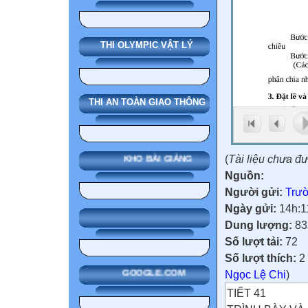
THI OLYMPIC VẬT LÝ
THI AN TOÀN GIAO THÔNG
(
Tài liệu chưa đ
KHO BÀI GIẢNG
Nguồn:
Người gửi:
Trườ
Ngày gửi:
14h:1
Dung lượng:
83
Số lượt tải:
72
Số lượt thích:
2 
Ngọc Lệ Chi
)
GOOGLE.COM
TIẾT 41