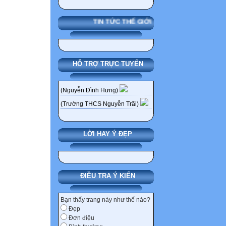
- Previous: dùng
VD: Trang 2 -> t
TIN TỨC THẾ GIỚI
2. Điều chỉnh ng
Bước 1: nháy ch
được hiển thị tr
HỖ TRỢ TRỰC TUYẾN
(Nguyễn Đình Hưng)
(Trường THCS Nguyễn Trãi)
LỜI HAY Ý ĐẸP
Bước 2: đưa con
tên 2 chiều
Bước 3: kéo thả 
(Các đường viền 
ĐIỀU TRA Ý KIẾN
được phân chia 
3. Đặt lề và hướ
Bạn thấy trang này như thế nào?
Đẹp
a) Đặt lề
Đơn điệu
Bước 1: Nháy chu