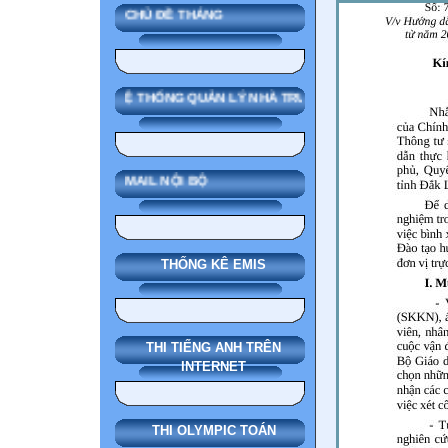
CHỦ ĐỀ THÁNG
SMAS HỆ THỐNG QUẢN LÝ NHÀ TRƯỜNG
MAIL NỘI BỘ
THỐNG KÊ EMIS
THI TIẾNG ANH TRÊN
INTERNET
THI OLYMPIC TOÁN