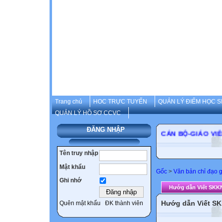
Trang chủ
HOC TRỰC TUYẾN
QUẢN LÝ ĐIỂM HỌC S
QUẢN LÝ HỒ SƠ CCVC
ĐĂNG NHẬP
CÁN BỘ-GIÁO
Tên truy nhập
Mật khẩu
Gốc
>
Văn bản chỉ đạo 
Ghi nhớ
Hướg dẫn Viết SKKN
Hướg dẫn Viết SK
Quên mật khẩu
ĐK thành viên