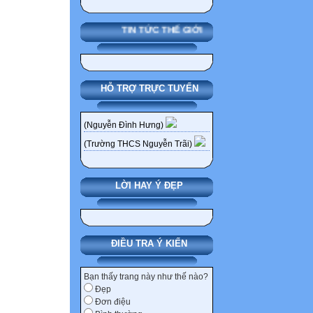
kinh nghiệm tron
tạo và thuận lợ
TIN TỨC THẾ GIỚI
học 2015-2016, 
và Đào tạo huyện,
một số yêu cầu 
HỖ TRỢ TRỰC TUYẾN
I. Mục đích, yêu
- Việc viết, đánh
(SKKN), áp dụng 
(Nguyễn Đình Hưng)
cán bộ, giáo v
(Trường THCS Nguyễn Trãi)
giáo dục và thự
gương đạo đức, tự
LỜI HAY Ý ĐẸP
đoàn Giáo dục
có giá trị, mang 
các cá nhân có n
cứ cho việc xét 
ĐIỀU TRA Ý KIẾN
giáo cao quý.
- Từ phong trào 
Bạn thấy trang này như thế nào?
Đẹp
nghiên cứu khoa
Đơn điệu
dưỡng đội ngũ n