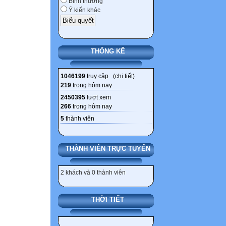
Bình thường
tiễn, nghiên cứu
Ý kiến khác
II. Nội dung sán
- Phạm vi đề tài
tác quản lý, côn
THỐNG KÊ
quản lý, phục vụ
động đoàn thể tr
1046199
truy cập (
chi tiết
)
vấn đề đặt ra tr
219
trong hôm nay
phương pháp, nâ
2450395
lượt xem
mới công tác quản
266
trong hôm nay
dạy học.
5
thành viên
- SKKN phải thê
thực hiện mục đí
THÀNH VIÊN TRỰC TUYẾN
định tính và địn
quan; có so sánh
2 khách và 0 thành viên
sáng kiến hoặc 
- Lý giải một cá
THỜI TIẾT
phù hợp với qua
Nhà nước về giá