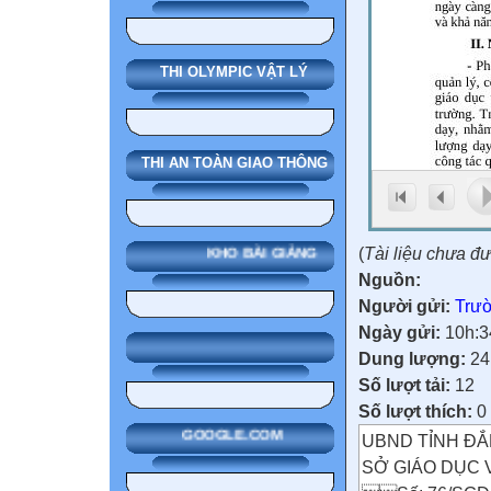
THI OLYMPIC VẬT LÝ
THI AN TOÀN GIAO THÔNG
(
Tài liệu chưa đ
KHO BÀI GIẢNG
Nguồn:
Người gửi:
Trườ
Ngày gửi:
10h:3
Dung lượng:
24
Số lượt tải:
12
Số lượt thích:
0
GOOGLE.COM
UBND TỈNH ĐẮ
SỞ GIÁO DỤC 