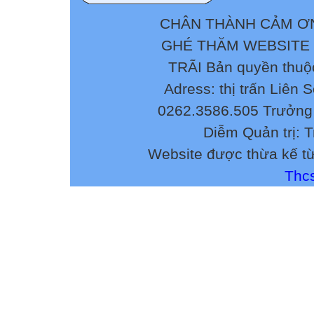
- Trình bày các
đã nêu; những v
CHÂN THÀNH CẢM ƠN
sung.
GHÉ THĂM WEBSITE
- Khi áp dụng SK
TRÃI Bản quyền thuộ
công nghệ mới đ
phát hành - nếu 
Adress: thị trấn Liên 
lên mà bản thân 
0262.3586.505 Trưởng 
dụng trong trườ
Diễm Quản trị: 
hay khác biệt tr
Website được thừa kế t
phần bổ sung củ
III. Về cách viế
Thcs
Có nhiều dàn ý 