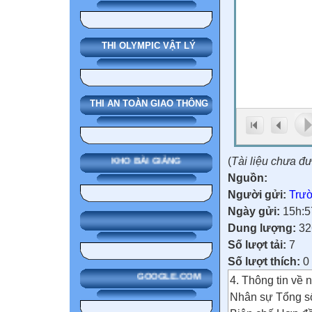
THI OLYMPIC VẬT LÝ
THI AN TOÀN GIAO THÔNG
(
Tài liệu chưa đ
KHO BÀI GIẢNG
Nguồn:
Người gửi:
Trườ
Ngày gửi:
15h:5
Dung lượng:
32
Số lượt tải:
7
Số lượt thích:
0
GOOGLE.COM
4. Thông tin về 
Nhân sự Tổng số