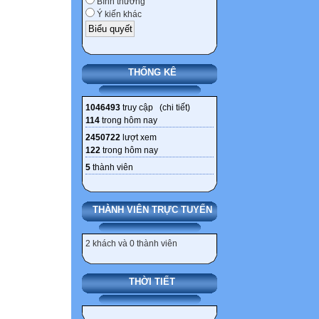
Bình thường
1055 - Môn học 
Ý kiến khác
1011 Số GV chia
ma_tddaotao
1012 Chia ra: - 
THỐNG KÊ
1013 - Sơ cấp 2
1014 - Trung cấp
1046493
truy cập (
chi tiết
)
1015 - Cao đẳng 
114
trong hôm nay
1016 - Đại học 3
2450722
lượt xem
1017 - Thạc sĩ 6
122
trong hôm nay
1018 - Tiến sĩ 7 
5
thành viên
1019 - TS khoa 
1020 - Khác 9 9
THÀNH VIÊN TRỰC TUYẾN
1022 Số giáo vi
ma_dotuoi
2 khách và 0 thành viên
1023 Chia ra: - 
1024 - Từ 31- 35
THỜI TIẾT
1025 - Từ 36- 40
1027 - Từ 41- 45