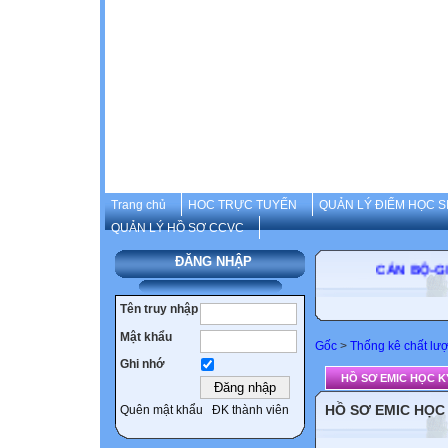
Trang chủ
HOC TRỰC TUYẾN
QUẢN LÝ ĐIỂM HỌC S
QUẢN LÝ HỒ SƠ CCVC
ĐĂNG NHẬP
CÁN BỘ-GIÁO
Tên truy nhập
Mật khẩu
Gốc
>
Thống kê chất lư
Ghi nhớ
HỒ SƠ EMIC HỌC KỲ
HỒ SƠ EMIC HỌC 
Quên mật khẩu
ĐK thành viên