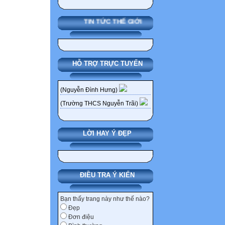
1035 - Mỹ thuật 
1036 - Tin học 2 
TIN TỨC THẾ GIỚI
1037 - Tiếng dân
1038 - Tiếng Anh
1039 - Tiếng Ph
HỖ TRỢ TRỰC TUYẾN
1040 - Tiếng Tru
1041 - Tiếng Ng
1042 - Ngoại ng
(Nguyễn Đình Hưng)
1043 - Ngữ Văn 6
(Trường THCS Nguyễn Trãi)
1044 - Lịch sử 2
1045 - Địa lý 2 2
LỜI HAY Ý ĐẸP
1046 - Toán học 
1047 - Vật lý 2 1
1048 - Hóa học 2
1049 - Sinh học 
ĐIỀU TRA Ý KIẾN
1050 - GD công d
1052 - Kỹ thuật
Bạn thấy trang này như thế nào?
Đẹp
1053 - Kỹ thuật
Đơn điệu
1054 - Công ngh