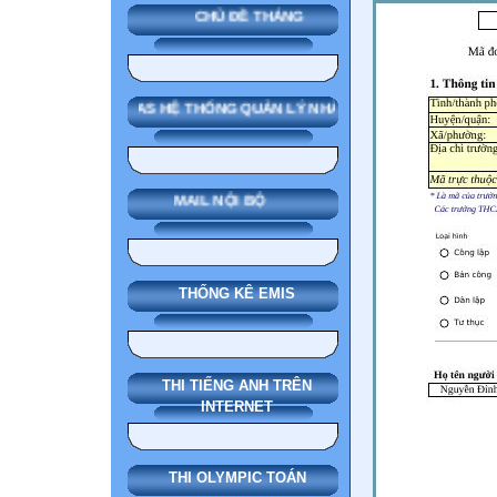
CHỦ ĐỀ THÁNG
SMAS HỆ THỐNG QUẢN LÝ NHÀ TRƯỜNG
MAIL NỘI BỘ
THỐNG KÊ EMIS
THI TIẾNG ANH TRÊN
INTERNET
THI OLYMPIC TOÁN