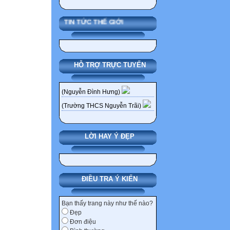
Thanh Hóa. Tại đ
Tử và vua Quang
TIN TỨC THẾ GIỚI
Thường Kiệt.
Năm 1942, ông c
Năm 1943, Đại h
Hãn được mời d
HỖ TRỢ TRỰC TUYẾN
Tháng 4 năm 194
về việc thành lậ
(Nguyễn Đình Hưng)
Ngày 17 tháng 4
(Trường THCS Nguyễn Trãi)
chức vụ Bộ trưởn
Từ ngày 20 thán
ông đã thiết lậ
LỜI HAY Ý ĐẸP
ở các trường học
tiếng Việt trong
tại chức được 4 
ĐIỀU TRA Ý KIẾN
Sau ngày chính p
sách toán bằng t
Bạn thấy trang này như thế nào?
bán làm giấy lộ
Đẹp
Đơn điệu