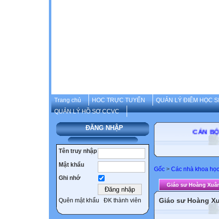
Trang chủ
HOC TRỰC TUYẾN
QUẢN LÝ ĐIỂM HỌC S
QUẢN LÝ HỒ SƠ CCVC
ĐĂNG NHẬP
CÁN BỘ-
Tên truy nhập
Mật khẩu
Gốc
>
Các nhà khoa họ
Ghi nhớ
Giáo sư Hoàng Xuâ
Giáo sư Hoàng X
Quên mật khẩu
ĐK thành viên