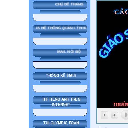
CHỦ ĐỀ THÁNG
SMAS HỆ THỐNG QUẢN LÝ NHÀ TRƯỜNG
MAIL NỘI BỘ
THỐNG KÊ EMIS
THI TIẾNG ANH TRÊN
INTERNET
THI OLYMPIC TOÁN