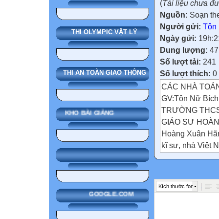
(
Tài liệu chưa đ
Nguồn:
Soạn the
Người gửi:
Tôn
THI OLYMPIC VẬT LÝ
Ngày gửi:
19h:2
Dung lượng:
47
Số lượt tải:
241
Số lượt thích:
0
THI AN TOÀN GIAO THÔNG
CÁC NHÀ TOÁN
GV:Tôn Nữ Bích
TRƯỜNG THCS
KHO BÀI GIẢNG
GIÁO SƯ HOÀ
Hoàng Xuân Hãn
kĩ sư, nhà Việt
Trung học Việt N
Tiểu sử:
Hoàng Xuân Hãn
Kích thước font
là xã Yên Hồ, h
GOOGLE.COM
và chữ Quốc ngữ
Năm 1926, ông đ