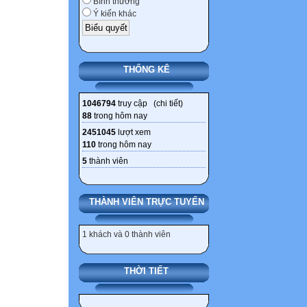
Bình thường
Năm 1945, ông b
Ý kiến khác
Từ 16 tháng 4 đ
1949: ông xuất 
Ông sang Paris 
THỐNG KÊ
ông đã giúp Thư
Tòa Thánh Vatic
1046794
truy cập (
chi tiết
)
Ông vẫn tiếp tục
88
trong hôm nay
(Sài Gòn, 1966-1
2451045
lượt xem
Đoàn Kết (Paris
110
trong hôm nay
Năm 1952: ông 
5
thành viên
Năm 1953: ông 
Năm 1954 sang H
THÀNH VIÊN TRỰC TUYẾN
chính phủ miền 
hiện việc thống 
1 khách và 0 thành viên
Ngày 21 tháng 7
tên là Hội Văn h
chỉ và mục đích 
THỜI TIẾT
văn hóa cổ Việt
Ngoài ra, tại Pa