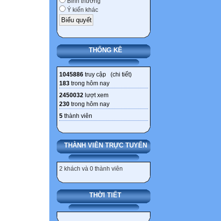
Bình thường
thức đã học. Qua
Ý kiến khác
đẳng thức đáng 
dụng thì còn nh
xác định A,B sai 
THỐNG KÊ
Chẳng hạn:
Trong khi củng c
1045886
truy cập (
chi tiết
)
30a/SGK/16)
183
trong hôm nay
(x + 3) . (x2 – 3x
2450032
lượt xem
230
trong hôm nay
Khi làm bài nhiề
5
thành viên
phương (x + 3) .
tắc nhân đa thức
Hay bài rút gọn
THÀNH VIÊN TRỰC TUYẾN
(x + y + z)2 – 2 .
đẳng thức bình p
2 khách và 0 thành viên
(x+y+z)2 bằng cá
thực hiện nhân 
THỜI TIẾT
một tổng.
Cách làm như vậy