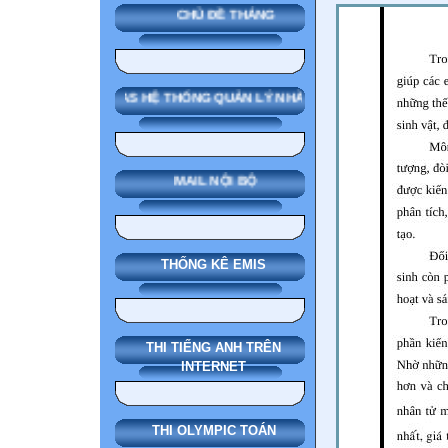
CHỦ ĐỀ THÁNG
SMAS HỆ THỐNG QUẢN LÝ NHÀ TRƯỜNG
MAIL NỘI BỘ
THỐNG KÊ EMIS
THI TIẾNG ANH TRÊN
INTERNET
THI OLYMPIC TOÁN