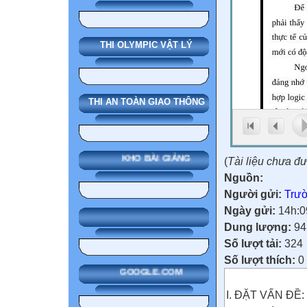
THI OLYMPIC VẬT LÝ
THI AN TOÀN GIAO THÔNG
KHO BÀI GIẢNG
(
Tài liệu chưa đ
Nguồn:
Người gửi:
Trườ
Ngày gửi:
14h:0
Dung lượng:
94
Số lượt tải:
324
Số lượt thích:
0
GOOGLE.COM
I. ĐẶT VẤN ĐỀ: