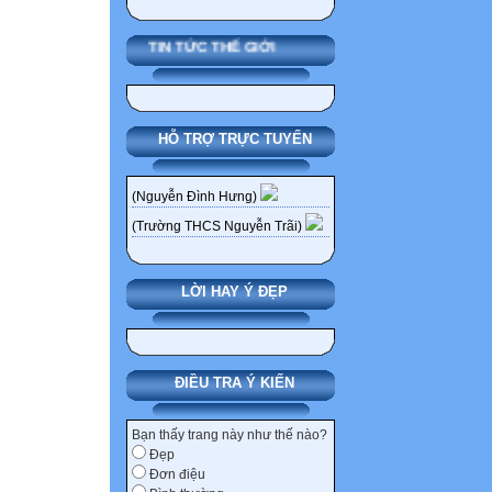
Để giúp học sin
sinh phải thấy 
TIN TỨC THẾ GIỚI
được ứng dụng t
nào? Có như vậy
Ngoài ra để vận
HỖ TRỢ TRỰC TUYẾN
đáng nhớ vào giả
suy luận hợp lo
(Nguyễn Đình Hưng)
sáng tạo say mê 
(Trường THCS Nguyễn Trãi)
II. THỰC TRẠNG
Phương pháp phâ
LỜI HAY Ý ĐẸP
đẳng thức khá ph
Qua nhiều năm g
học bảy hằng đẳ
chưa được thạo 
ĐIỀU TRA Ý KIẾN
đẳng thức kia.
Trong quá trình 
Bạn thấy trang này như thế nào?
Đẹp
chủ yếu là giáo 
Đơn điệu
dạng hằng đẳng 