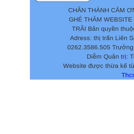
không tìm ra kế
Qua nhiều năm g
CHÂN THÀNH CẢM ƠN
và vận dụng bảy
GHÉ THĂM WEBSITE
còn nhiều lúng t
TRÃI Bản quyền thuộ
bình khá, yếu cò
Adress: thị trấn Liên 
Với thực trạng 
thức đáng nhớ v
0262.3586.505 Trưởng 
mình thường xuy
Diễm Quản trị: 
Website được thừa kế t
III. GIẢI PHÁP
1.
Thcs