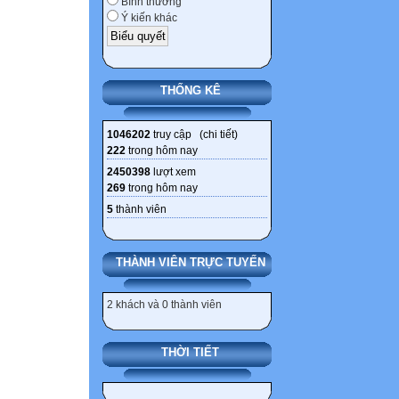
Bình thường
LĂK-ĐĂK LĂK 
Ý kiến khác
20 020 NGUYỄN
21 021 NGUYỄN
ĐĂK LĂK 9D
THỐNG KÊ
22 022 LÊ NGỌ
ĐĂK LĂK 9C
1046202
truy cập (
chi tiết
)
23 023 NGUYỄN
222
trong hôm nay
ĐĂK LĂK 9A
2450398
lượt xem
24 024 LÊ TRẦ
269
trong hôm nay
LĂK 9A
5
thành viên
25 025 VŨ THỊ
26 026 NGUYỄN
THÀNH VIÊN TRỰC TUYẾN
LĂK 9C
27 027 NGUYỄN
2 khách và 0 thành viên
ĐĂK LĂK 9B
28 028 NGUYỄN
THỜI TIẾT
29 029 TRẦN T
LĂK 9C