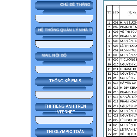
CHỦ ĐỀ THÁNG
SMAS HỆ THỐNG QUẢN LÝ NHÀ TRƯỜNG
MAIL NỘI BỘ
THỐNG KÊ EMIS
THI TIẾNG ANH TRÊN
INTERNET
THI OLYMPIC TOÁN