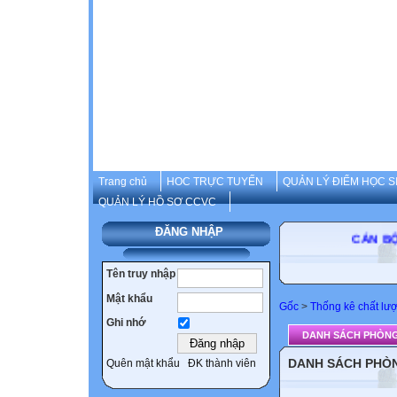
Trang chủ
HOC TRỰC TUYẾN
QUẢN LÝ ĐIỂM HỌC S
QUẢN LÝ HỒ SƠ CCVC
ĐĂNG NHẬP
CÁN BỘ-GI
Tên truy nhập
Mật khẩu
Gốc
>
Thống kê chất lư
Ghi nhớ
DANH SÁCH PHÒNG 
DANH SÁCH PHÒN
Quên mật khẩu
ĐK thành viên