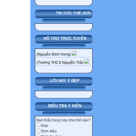
ĐĂK LĂK 9A
9 009 Y CƯỜN
TIN TỨC THẾ GIỚI
LĂK 9C
10 010 NGUYỄN
LĂK - ĐĂK LĂK
HỖ TRỢ TRỰC TUYẾN
11 011 H DANH
9C
12 012 NGUYỄN
(Nguyễn Đình Hưng)
ĐĂK LĂK 9D
(Trường THCS Nguyễn Trãi)
13 013 NGUYỄN
SƠN-LĂK-ĐĂK 
LỜI HAY Ý ĐẸP
14 014 HÀ VĂN
15 015 H DIM 
16 016 PHẠM V
17 017 MA VĂN
ĐIỀU TRA Ý KIẾN
9B
18 018 PHẠM H
Bạn thấy trang này như thế nào?
Đẹp
ĐĂK LĂK 9D
Đơn điệu
19 019 NGUYỄ