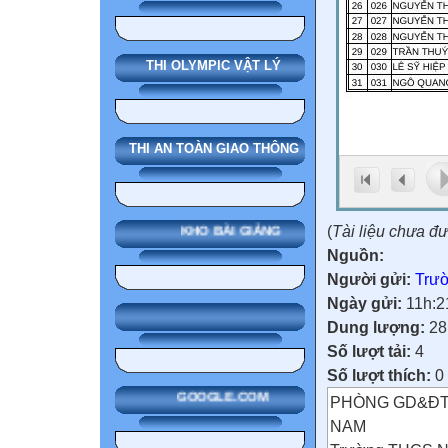
THI OLYMPIC VẬT LÝ
THI AN TOÀN GIAO THÔNG
(
Tài liệu chưa đ
KHO BÀI GIẢNG
Nguồn:
Người gửi:
Trườ
Ngày gửi:
11h:2
Dung lượng:
28
Số lượt tải:
4
Số lượt thích:
0
GOOGLE.COM
PHÒNG GD&ĐT 
NAM