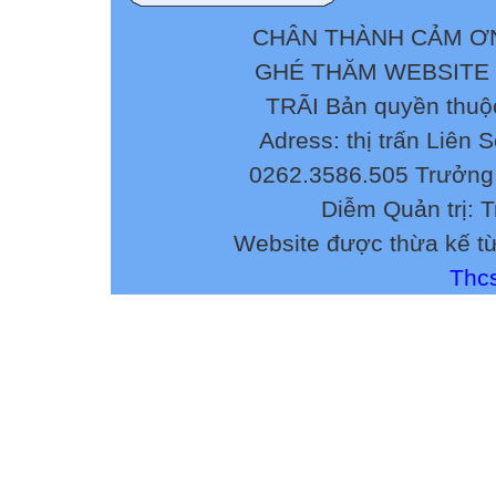
30 030 LÊ SỸ 
9C
CHÂN THÀNH CẢM ƠN
31 031 NGÔ QU
GHÉ THĂM WEBSITE
LĂK 9A
TRÃI Bản quyền thuộ
"Liên Sơn, ngày
Adress: thị trấn Liên 
P.HIỆU TRƯỞ
0262.3586.505 Trưởng 
Diễm Quản trị: 
Website được thừa kế t
THÁI THỊ THA
Thcs