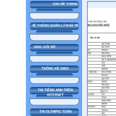
CHỦ ĐỀ THÁNG
SMAS HỆ THỐNG QUẢN LÝ NHÀ TRƯỜNG
MAIL NỘI BỘ
THỐNG KÊ EMIS
THI TIẾNG ANH TRÊN
INTERNET
THI OLYMPIC TOÁN