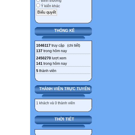
Bình thường
THCS Nguyễn Tr
Ý kiến khác
15 NGUYỄN THỊ
THCS Nguyễn Tr
16 NGUYỄN THỊ
THỐNG KÊ
THCS Nguyễn Tr
17 LÊ MINH HƯ
1046117
truy cập (
chi tiết
)
Nguyễn Trãi Liê
137
trong hôm nay
18 NGUYỄN PH
2450270
lượt xem
141
trong hôm nay
KINH THCS Nguy
5
thành viên
19 NGUYỄN ĐỖ 
Nguyễn Trãi Liê
20 BÙI HẢI NA
THÀNH VIÊN TRỰC TUYẾN
Trãi Liên Sơn 6
21 PHẠM THANH
1 khách và 0 thành viên
Nguyễn Trãi Liê
22 BÙI NHẬT T
THỜI TIẾT
Nguyễn Trãi Liê
23 LÊ NGUYỄN 