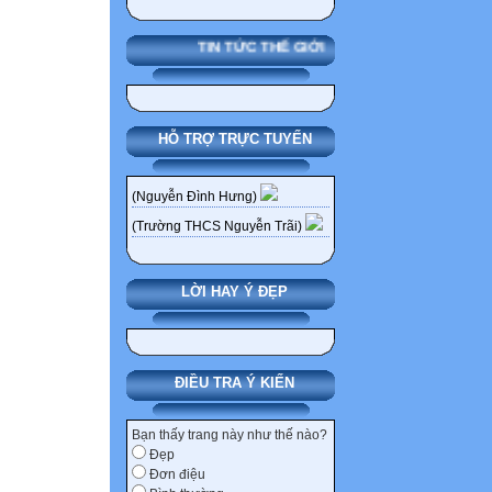
5 NGUYỄN PHẠM
THCS Nguyễn Tr
TIN TỨC THẾ GIỚI
6 NGUYỄN NGỌC
Nguyễn Trãi Liê
7 ĐINH VŨ THÙ
HỖ TRỢ TRỰC TUYẾN
Nguyễn Trãi Liê
8 TÔN NỮ NGỌC
(Nguyễn Đình Hưng)
Nguyễn Trãi Liê
9 TRẦN ĐÌNH H
(Trường THCS Nguyễn Trãi)
Nguyễn Trãi Liê
10 PHẠM VŨ LO
LỜI HAY Ý ĐẸP
Nguyễn Trãi Liê
11 LÊ KIM HUẾ
Trãi Liên Sơn 5
12 TRẦN HỒNG 
ĐIỀU TRA Ý KIẾN
Nguyễn Trãi Liê
13 NGÔ ĐỨC BÌ
Bạn thấy trang này như thế nào?
Đẹp
Nguyễn Trãi Liê
Đơn điệu
14 TRẦN NGUYỄ