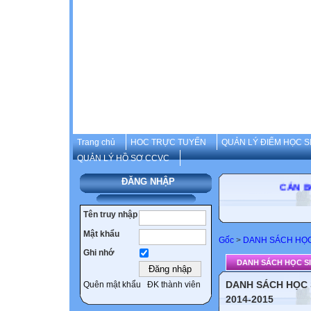
Trang chủ
HOC TRỰC TUYẾN
QUẢN LÝ ĐIỂM HỌC S
QUẢN LÝ HỒ SƠ CCVC
ĐĂNG NHẬP
CÁN BỘ-G
Tên truy nhập
Mật khẩu
Gốc
>
DANH SÁCH HỌC
Ghi nhớ
DANH SÁCH HỌC SI
DANH SÁCH HỌC 
Quên mật khẩu
ĐK thành viên
2014-2015