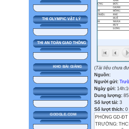
THI OLYMPIC VẬT LÝ
THI AN TOÀN GIAO THÔNG
KHO BÀI GIẢNG
(
Tài liệu chưa đ
Nguồn:
Người gửi:
Trườ
Ngày gửi:
14h:1
Dung lượng:
85
Số lượt tải:
3
Số lượt thích:
0
GOOGLE.COM
PHÒNG GD-ĐT
TRƯỜNG: THCS