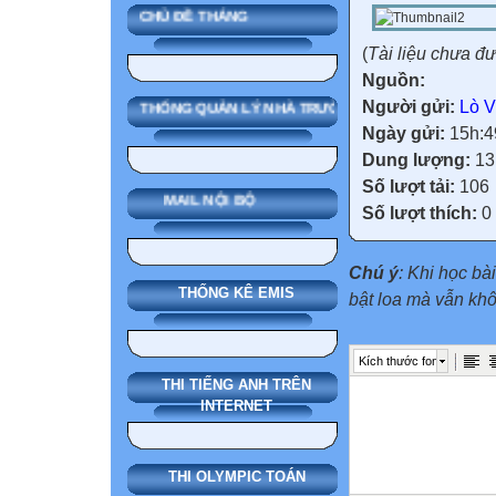
CHỦ ĐỀ THÁNG
(
Tài liệu chưa đ
Nguồn:
Người gửi:
Lò V
SMAS HỆ THỐNG QUẢN LÝ NHÀ TRƯỜNG
Ngày gửi:
15h:4
Dung lượng:
13
Số lượt tải:
106
MAIL NỘI BỘ
Số lượt thích:
0
Chú ý
: Khi học bà
THỐNG KÊ EMIS
bật loa mà vẫn kh
Kích thước font
THI TIẾNG ANH TRÊN
INTERNET
THI OLYMPIC TOÁN