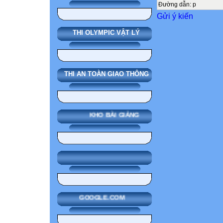
Đường dẫn
:
p
Gửi ý kiến
THI OLYMPIC VẬT LÝ
THI AN TOÀN GIAO THÔNG
KHO BÀI GIẢNG
GOOGLE.COM