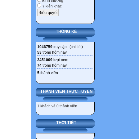
Bình thường
Ý kiến khác
THỐNG KÊ
1046759
truy cập (
chi tiết
)
53
trong hôm nay
2451009
lượt xem
74
trong hôm nay
5
thành viên
THÀNH VIÊN TRỰC TUYẾN
1 khách và 0 thành viên
THỜI TIẾT