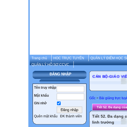
Trang chủ
HOC TRỰC TUYẾN
QUẢN LÝ ĐIỂM HỌC S
QUẢN LÝ HỒ SƠ CCVC
ĐĂNG NHẬP
CÁN BỘ-GIÁ
Tên truy nhập
Mật khẩu
Gốc
>
Bài giảng trực tu
Ghi nhớ
Tiết 52. Đa dạng của 
Tiết 52. Đa dạng 
Quên mật khẩu
ĐK thành viên
linh trưởng