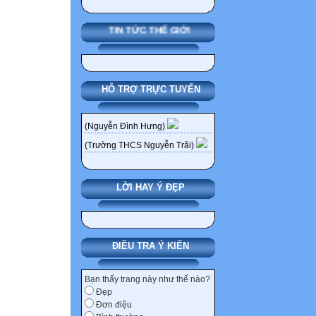
TIN TỨC THẾ GIỚI
HỖ TRỢ TRỰC TUYẾN
(Nguyễn Đình Hưng)
(Trường THCS Nguyễn Trãi)
LỜI HAY Ý ĐẸP
ĐIỀU TRA Ý KIẾN
Bạn thấy trang này như thế nào?
Đẹp
Đơn điệu