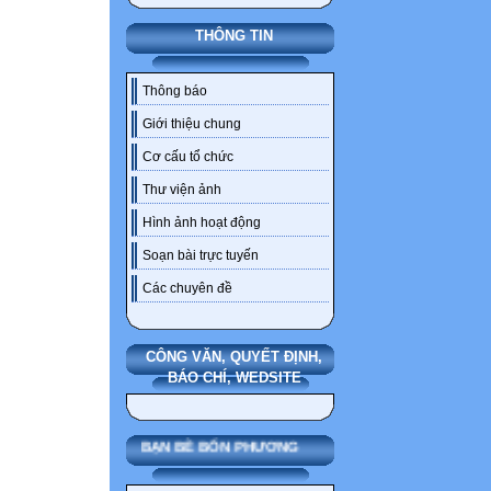
THÔNG TIN
Thông báo
Giới thiệu chung
Cơ cấu tổ chức
Thư viện ảnh
Hình ảnh hoạt động
Soạn bài trực tuyến
Các chuyên đề
CÔNG VĂN, QUYẾT ĐỊNH,
BÁO CHÍ, WEDSITE
BẠN BÈ BỐN PHƯƠNG