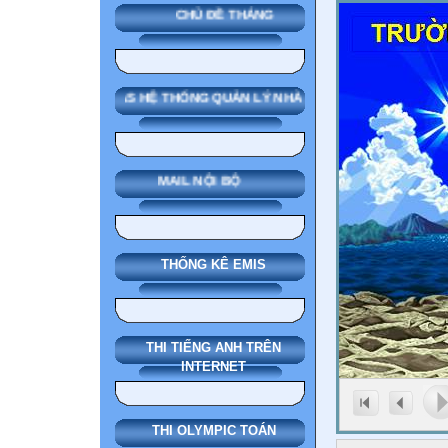
CHỦ ĐỀ THÁNG
SMAS HỆ THỐNG QUẢN LÝ NHÀ TRƯỜNG
MAIL NỘI BỘ
THỐNG KÊ EMIS
THI TIẾNG ANH TRÊN
INTERNET
THI OLYMPIC TOÁN