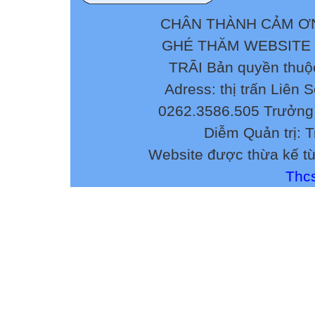
Trương Sinh
-Nghe lời ngây t
CHÂN THÀNH CẢM ƠN
-Nghi ngờ vợ thất
GHÉ THĂM WEBSITE
-Mắng nhiếc, đuổ
TRÃI Bản quyền thuộ
-Không chịu nghe
Adress: thị trấn Liên 
khuyên ngăn…
0262.3586.505 Trưởng 
Diễm Quản trị: 
Website được thừa kế t
Chế độ nam quyề
Thcs
Chiến tranh PK
GT1
Trực tiếp
Gián tiếp2
Bi kịch của VN v
giờ,.