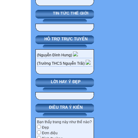
Lời thoại 1
 Nói đến tình 
TIN TỨC THẾ GIỚI
 Nói đến thân 
 Khẳng định tấ
 Cầu xin chồng
HỖ TRỢ TRỰC TUYẾN
b. Nỗi oan khuất
-Thiếp sở dĩ nươn
Nay đã bình rơi 
(Nguyễn Đình Hưng)
trước gió;/ khóc
(Trường THCS Nguyễn Trãi)
nước thẳm buồm 
N?i dau d?n, th
LỜI HAY Ý ĐẸP
tỡnh yờu khụng 
 Hạnh phúc gia 
 Khát khao hạn
 Đau đớn tột cù
ĐIỀU TRA Ý KIẾN
Lời thoại 2
Đọc đoạn trích:
Bạn thấy trang này như thế nào?
Đẹp
“ Đoạn rồi nàng
Đơn điệu
trời mà than rằn