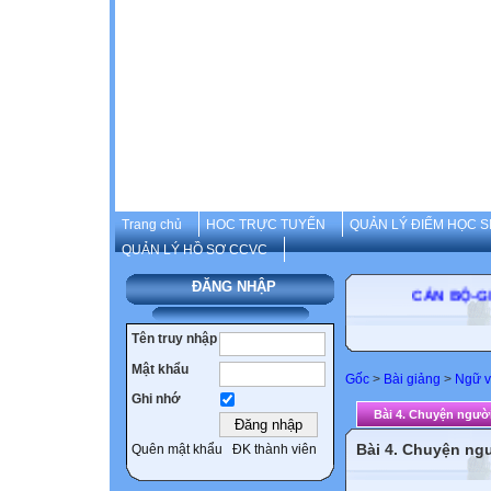
Trang chủ
HOC TRỰC TUYẾN
QUẢN LÝ ĐIỂM HỌC S
QUẢN LÝ HỒ SƠ CCVC
ĐĂNG NHẬP
CÁN BỘ-GIÁO 
Tên truy nhập
Mật khẩu
Gốc
>
Bài giảng
>
Ngữ 
Ghi nhớ
Bài 4. Chuyện ngườ
Bài 4. Chuyện ng
Quên mật khẩu
ĐK thành viên