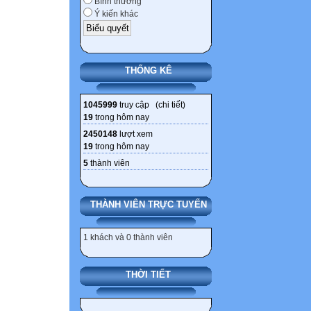
Bình thường
-Kẻ bạc mệnh n
Ý kiến khác
Nói xong nàng g
Bao nhiêu công s
bé nhỏ đã trở nê
THỐNG KÊ
lối thoát, nên phả
Thực chất là Vũ 
1045999
truy cập (
chi tiết
)
bình tĩnh : tắm 
19
trong hôm nay
than rằng ...
2450148
lượt xem
Cái chết ấy là s
19
trong hôm nay
tuông ích kỉ, sự
5
thành viên
dung túng cho sự
Lời thoại 3
THÀNH VIÊN TRỰC TUYẾN
* Cái chết bi th
1 khách và 0 thành viên
Ng.nhân
THỜI TIẾT