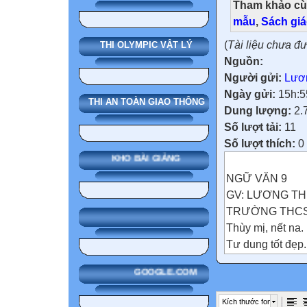
Tham khảo cù
mẫu
,
Sách gi
(
Tài liệu chưa đ
THI OLYMPIC VẬT LÝ
Nguồn:
Người gửi:
Lươ
Ngày gửi:
15h:5
THI AN TOÀN GIAO THÔNG
Dung lượng:
2.
Số lượt tải:
11
Số lượt thích:
0
KHO BÀI GIẢNG
NGỮ VĂN 9
GV: LƯƠNG T
TRƯỜNG THCS 
Thùy mị, nết na.
Tư dung tốt đẹp.
* Khi lấy chồng:
GOOGLE.COM
* Khi chồng đi lí
Giữ gìn khuôn p
Kích thước font