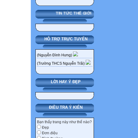
quan trọng diễn 
thì thường ở vào
TIN TỨC THẾ GIỚI
hay con trai về 
nguyệt chứng tỏ 
đầu xuất tinh (mộ
HỖ TRỢ TRỰC TUYẾN
Sức khỏe sinh s
dọa. Nếu không 
(Nguyễn Đình Hưng)
nguy cơ lớn nhấ
(Trường THCS Nguyễn Trãi)
sớm và tình trạ
do các hành vi 
CHUYÊN ĐỀ
LỜI HAY Ý ĐẸP
CHĂM SÓC SỨC
MA TUÝ-HIV/AI
Vậy nên chăm s
ĐIỀU TRA Ý KIẾN
Không ít người c
các loại kiến thứ
Bạn thấy trang này như thế nào?
pháp tránh thai đ
Đẹp
đường cho hươu 
Đơn điệu