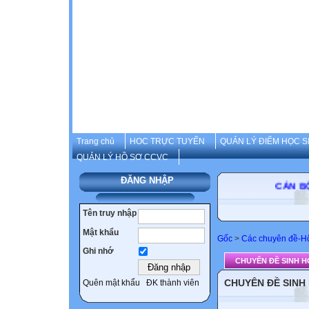
Trang chủ
HOC TRỰC TUYẾN
QUẢN LÝ ĐIỂM HỌC S
QUẢN LÝ HỒ SƠ CCVC
ĐĂNG NHẬP
CÁN BỘ-GI
Tên truy nhập
Mật khẩu
Gốc
>
Các chuyên đề-Hộ
Ghi nhớ
CHUYÊN ĐỀ SINH 
CHUYÊN ĐỀ SINH
Quên mật khẩu
ĐK thành viên