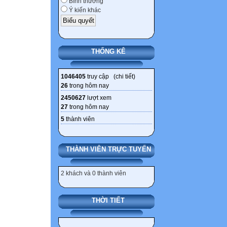
Bình thường
thông tin trên sá
Ý kiến khác
trường cũng như 
những điều cơ b
dục an toàn, nh
THỐNG KÊ
hậu quả nghiêm 
thế là "vạch đư
1046405
truy cập (
chi tiết
)
thiếu hiểu biết.
26
trong hôm nay
CHUYÊN ĐỀ
2450627
lượt xem
CHĂM SÓC SỨC
27
trong hôm nay
MA TUÝ-HIV/AI
5
thành viên
Cần hướng dẫn, 
Ðó là: Những kiế
THÀNH VIÊN TRỰC TUYẾN
cảm xúc của tuổi
Những kiến thức 
2 khách và 0 thành viên
nghĩa vụ vợ chồn
Những kiến thức 
Những nguyên n
THỜI TIẾT
đường sinh sản,
mắc.