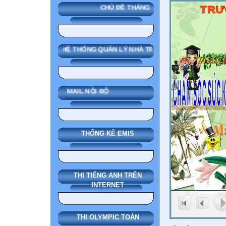
CHỦ ĐỀ THÁNG
SMAS HỆ THỐNG QUẢN LÝ NHÀ TRƯỜNG
MAIL NỘI BỘ
THỐNG KÊ EMIS
THI TIẾNG ANH TRÊN
INTERNET
THI OLYMPIC TOÁN