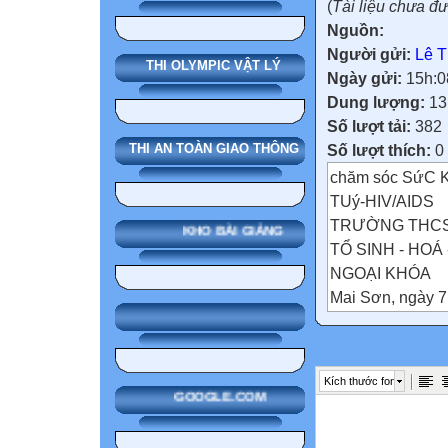
(
Tài liệu chưa đ
Nguồn:
Người gửi:
Lê 
THI OLYMPIC VẬT LÝ
Ngày gửi:
15h:0
Dung lượng:
13
Số lượt tải:
382
Số lượt thích:
0
THI AN TOÀN GIAO THÔNG
chăm sóc SứC
TUý-HIV/AIDS
TRƯỜNG THCS
KHO BÀI GIẢNG
TỔ SINH - HOÁ 
NGOẠI KHÓA
Mai Sơn, ngày 7
CHUYÊN ĐỀ
CHĂM SÓC SỨC
MA TUÝ-HIV/AI
Kích thước font
"Sức khoẻ sinh sả
GOOGLE.COM
chứ không phải c
cả những vấn đề 