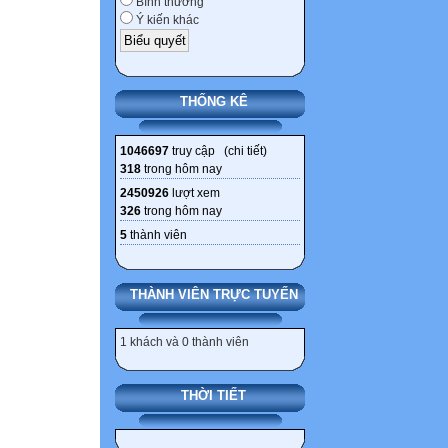
Bình thường
Viết ý kiến cá n
Ý kiến khác
Viết ý kiến cá n
Viết ý kiến cá n
1
THỐNG KÊ
2
3
1046697
truy cập (
chi tiết
)
4
318
trong hôm nay
Viết ý kiến cá n
2450926
lượt xem
Ý kiến chung
326
trong hôm nay
của cả nhóm
5
thành viên
LƯU Ý
-Câu hỏi thảo lu
THÀNH VIÊN TRỰC TUYẾN
-Trong quá trình 
+Những ý kiến t
1 khách và 0 thành viên
giữa “khăn trải b
+Những ý kiến k
lại ở phần xung 
THỜI TIẾT
-Nếu số học sin
không đủ chỗ thì