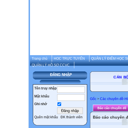
Trang chủ
HOC TRỰC TUYẾN
QUẢN LÝ ĐIỂM HỌC S
QUẢN LÝ HỒ SƠ CCVC
ĐĂNG NHẬP
CÁN BỘ-GI
Tên truy nhập
Mật khẩu
Gốc
>
Các chuyên đề-Hộ
Ghi nhớ
Báo cáo chuyên đề
Báo cáo chuyên 
Quên mật khẩu
ĐK thành viên