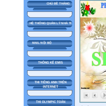
CHỦ ĐỀ THÁNG
SMAS HỆ THỐNG QUẢN LÝ NHÀ TRƯỜNG
MAIL NỘI BỘ
THỐNG KÊ EMIS
THI TIẾNG ANH TRÊN
INTERNET
THI OLYMPIC TOÁN