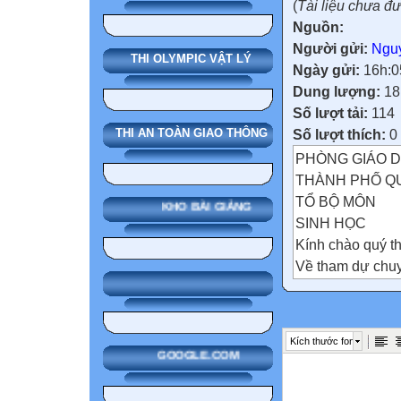
(
Tài liệu chưa đ
Nguồn:
Người gửi:
Nguy
THI OLYMPIC VẬT LÝ
Ngày gửi:
16h:0
Dung lượng:
18
Số lượt tải:
114
Số lượt thích:
0
THI AN TOÀN GIAO THÔNG
PHÒNG GIÁO D
THÀNH PHỐ Q
TỔ BỘ MÔN
KHO BÀI GIẢNG
SINH HỌC
Kính chào quý t
Về tham dự chuy
Áp dụng kĩ thuật
khăn trải bàn v
vào tiết bài tập"
Kích thước font
Kĩ thuật
GOOGLE.COM
"Khăn trải bàn"
Kĩ thuật “Khăn t