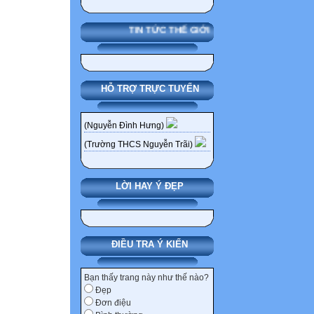
-Tập trung vào c
Viết ý kiến cá n
TIN TỨC THẾ GIỚI
Viết ý kiến cá n
Viết ý kiến cá n
1
2
HỖ TRỢ TRỰC TUYẾN
3
4
(Nguyễn Đình Hưng)
Viết ý kiến cá n
(Trường THCS Nguyễn Trãi)
CÁCH TIẾN H
-Hoạt động theo
-Mỗi người ngồi v
LỜI HAY Ý ĐẸP
-Tập trung vào c
-Viết câu trả lời
-Kết thúc thời g
ĐIỀU TRA Ý KIẾN
thành viên thảo 
câu trả lời.
Bạn thấy trang này như thế nào?
-Viết những ý k
Đẹp
vào ô giữa
Đơn điệu