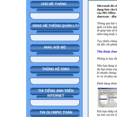
CHỦ ĐỀ THÁNG
SMAS HỆ THỐNG QUẢN LÝ NHÀ TRƯỜNG
MAIL NỘI BỘ
THỐNG KÊ EMIS
THI TIẾNG ANH TRÊN
INTERNET
THI OLYMPIC TOÁN