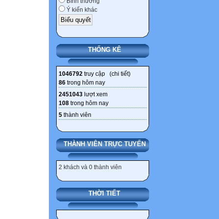
Bình thường
dòng mà không m
Ý kiến khác
Shift-Enter. Lần
sách chỉ mục. R
Alt-Enter. Các S
THỐNG KÊ
Microsoft Offic
XML nên có thể x
1046792
truy cập (
chi tiết
)
phù hợp với tín
86
trong hôm nay
hãy vào Tools |
2451043
lượt xem
lựa chọn những 
108
trong hôm nay
Options Smart Ta
5
thành viên
trong bất kì ứng
ngay bên cạnh đ
THÀNH VIÊN TRỰC TUYẾN
với những lựa c
(chuyển định dạ
2 khách và 0 thành viên
và Keep Source 
dán).
THỜI TIẾT
106 thủ thuật với
Truy cập nhanh 