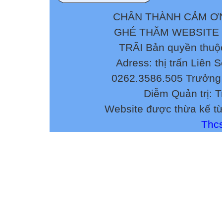
thông dụng nhất
trong Microsoft 
CHÂN THÀNH CẢM ƠN
Điểm bất lợi của
GHÉ THĂM WEBSITE
tương đối hạn ch
TRÃI Bản quyền thuộ
General để chỉnh
Nhưng MS Word l
Adress: thị trấn Liên 
việc nhanh chón
0262.3586.505 Trưởng 
dụng cách sau đ
Diễm Quản trị: 

Website được thừa kế t

Bạn vào View |
Thcs
vào bất kì đâu tr