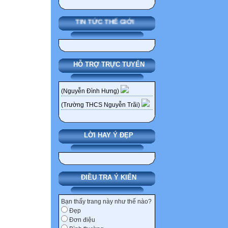
Painter – có hìn
(Standard toolba
TIN TỨC THẾ GIỚI
đến mục Format 
chuẩn. Khi bạn 
copy lại định dạ
HỖ TRỢ TRỰC TUYẾN
chọn cả một đoạn
biểu tượng công
lại. Sau đó bạn
(Nguyễn Đình Hưng)
định dạng giống
(Trường THCS Nguyễn Trãi)
lên biểu tượng c
được sao chép l
LỜI HAY Ý ĐẸP
chọn hơn


Nếu bạn giữ ng
ĐIỀU TRA Ý KIẾN
hoặc trong cửa s
trong menu File
Bạn thấy trang này như thế nào?
Đẹp
Save All và Clos
Đơn điệu
dòng không tạo 