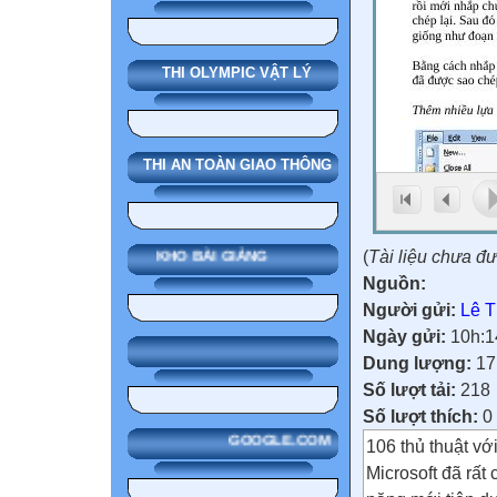
THI OLYMPIC VẬT LÝ
THI AN TOÀN GIAO THÔNG
(
Tài liệu chưa đ
KHO BÀI GIẢNG
Nguồn:
Người gửi:
Lê T
Ngày gửi:
10h:1
Dung lượng:
17
Số lượt tải:
218
Số lượt thích:
0
GOOGLE.COM
106 thủ thuật với
Microsoft đã rất