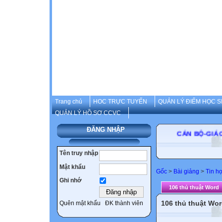
Trang chủ
HOC TRỰC TUYẾN
QUẢN LÝ ĐIỂM HỌC S
QUẢN LÝ HỒ SƠ CCVC
ĐĂNG NHẬP
CÁN BỘ-GIÁO VI
Tên truy nhập
Mật khẩu
Gốc
>
Bài giảng
>
Tin h
Ghi nhớ
106 thủ thuật Word
106 thủ thuật Wo
Quên mật khẩu
ĐK thành viên