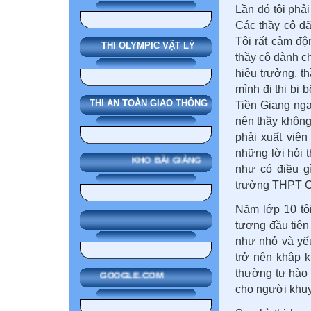
Lần đó tôi phả
Các thầy cô đã
Tôi rất cảm độ
THI OLYMPIC VẬT LÝ
thầy cô dành ch
hiệu trưởng, t
mình đi thi bị 
THI AN TOÀN GIAO THÔNG
Tiền Giang nga
nên thầy không
phải xuất việ
những lời hỏi t
KHO BÀI GIẢNG
như có điều gì
trường THPT C
Năm lớp 10 tô
tượng đầu tiên 
như nhỏ và yế
trở nên khập k
thường tự hào 
GOOGLE.COM
cho người khuyế