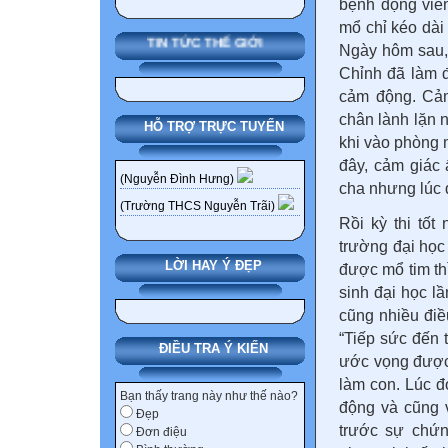
bệnh động viên
mổ chỉ kéo dài
TIN TỨC THẾ GIỚI
Ngày hôm sau, t
Chỉnh đã làm đ
cảm động. Cảm
chân lành lặn n
HỖ TRỢ TRỰC TUYẾN
khi vào phòng 
đây, cảm giác 
(Nguyễn Đình Hưng)
cha nhưng lúc đ
(Trường THCS Nguyễn Trãi)
Rồi kỳ thi tốt 
trường đại học 
LỜI HAY Ý ĐẸP
được mổ tim thì
sinh đại học l
cũng nhiều điề
“Tiếp sức đến t
ĐIỀU TRA Ý KIẾN
ước vọng được 
làm con. Lúc đó
Bạn thấy trang này như thế nào?
động và cũng v
Đẹp
trước sự chứn
Đơn điệu