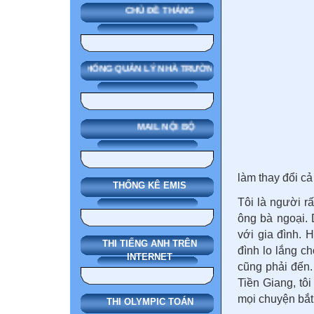
CHỦ ĐỀ THÁNG
SMAS HỆ THỐNG QUẢN LÝ NHÀ TRƯỜNG
MAIL NỘI BỘ
làm thay đổi cả
THỐNG KÊ EMIS
Tôi là người 
ông bà ngoại. 
với gia đình. 
THI TIẾNG ANH TRÊN
đình lo lắng c
INTERNET
cũng phải đến
Tiền Giang, tôi
mọi chuyện bắt
THI OLYMPIC TOÁN