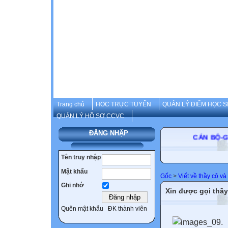
Trang chủ
HOC TRỰC TUYẾN
QUẢN LÝ ĐIỂM HỌC S
QUẢN LÝ HỒ SƠ CCVC
ĐĂNG NHẬP
CÁN BỘ
Tên truy nhập
Mật khẩu
Gốc
>
Viết về thầy cô v
Ghi nhớ
Xin được gọi thầy
Quên mật khẩu
ĐK thành viên