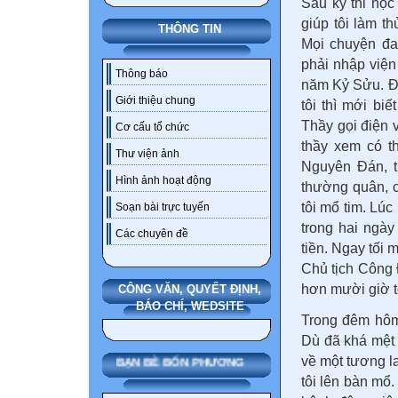
Sau kỳ thi học
giúp tôi làm t
THÔNG TIN
Mọi chuyện đa
phải nhập viện
Thông báo
năm Kỷ Sửu. Đế
Giới thiệu chung
tôi thì mới bi
Thầy gọi điện 
Cơ cấu tổ chức
thầy xem có t
Thư viện ảnh
Nguyên Đán, t
Hình ảnh hoạt động
thường quân, c
tôi mổ tim. Lú
Soạn bài trực tuyến
trong hai ngày
Các chuyên đề
tiền. Ngay tối 
Chủ tịch Công 
hơn mười giờ t
CÔNG VĂN, QUYẾT ĐỊNH,
BÁO CHÍ, WEDSITE
Trong đêm hôm 
Dù đã khá mệt 
về một tương l
BẠN BÈ BỐN PHƯƠNG
tôi lên bàn mổ