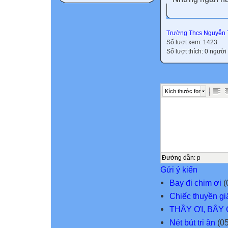
Trường Thcs Nguyễn 
Số lượt xem: 1423
Số lượt thích: 0 người
Kích thước font
Đường dẫn
:
p
Gửi ý kiến
Bay đi chim ơi
(
Chiếc thuyền gi
THẦY ƠI, BÂY
Nét bút tri ân
(05