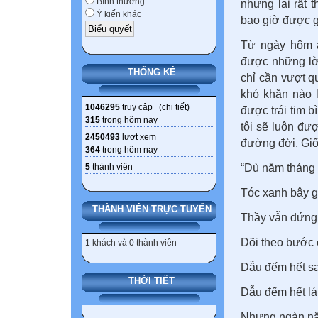
Bình thường
nhưng lại rất 
Ý kiến khác
bao giờ được gọ
Từ ngày hôm ấ
được những lời
THỐNG KÊ
chỉ cần vượt q
khó khăn nào l
1046295
truy cập (
chi tiết
)
được trái tim 
315
trong hôm nay
tôi sẽ luôn đượ
2450493
lượt xem
đường đời. Giố
364
trong hôm nay
5
thành viên
“Dù năm tháng v
Tóc xanh bây g
THÀNH VIÊN TRỰC TUYẾN
Thầy vẫn đứng
Dõi theo bước 
1 khách và 0 thành viên
Dẫu đếm hết sa
THỜI TIẾT
Dẫu đếm hết lá
Nhưng ngàn nă