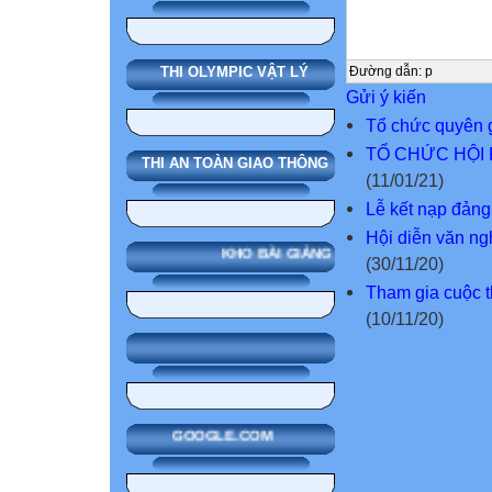
Đường dẫn
:
p
THI OLYMPIC VẬT LÝ
Gửi ý kiến
Tổ chức quyên g
TỔ CHỨC HỘI
THI AN TOÀN GIAO THÔNG
(11/01/21)
Lễ kết nạp đảng
Hội diễn văn n
KHO BÀI GIẢNG
(30/11/20)
Tham gia cuộc 
(10/11/20)
GOOGLE.COM