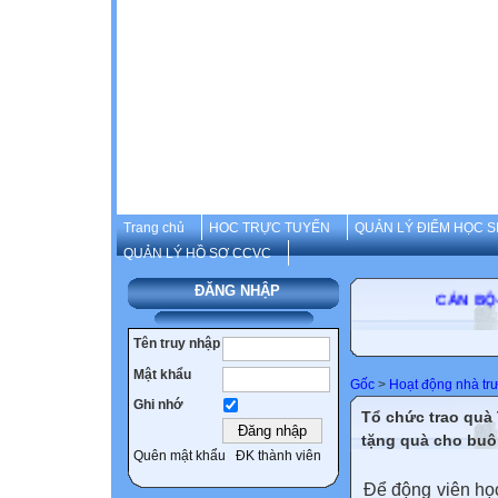
Trang chủ
HOC TRỰC TUYẾN
QUẢN LÝ ĐIỂM HỌC S
QUẢN LÝ HỒ SƠ CCVC
ĐĂNG NHẬP
CÁN BỘ-
Tên truy nhập
Mật khẩu
Gốc
>
Hoạt động nhà tr
Ghi nhớ
Tổ chức trao quà
tặng quà cho buô
Quên mật khẩu
ĐK thành viên
Để động viên họ