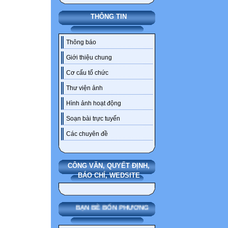
THÔNG TIN
Thông báo
Giới thiệu chung
Cơ cấu tổ chức
Thư viện ảnh
Hình ảnh hoạt động
Soạn bài trực tuyến
Các chuyên đề
CÔNG VĂN, QUYẾT ĐỊNH,
BÁO CHÍ, WEDSITE
BẠN BÈ BỐN PHƯƠNG