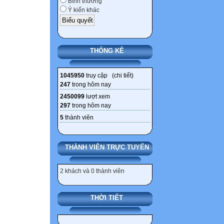
Bình thường
Ý kiến khác
THỐNG KÊ
1045950
truy cập (
chi tiết
)
247
trong hôm nay
2450099
lượt xem
297
trong hôm nay
5
thành viên
THÀNH VIÊN TRỰC TUYẾN
2 khách và 0 thành viên
THỜI TIẾT