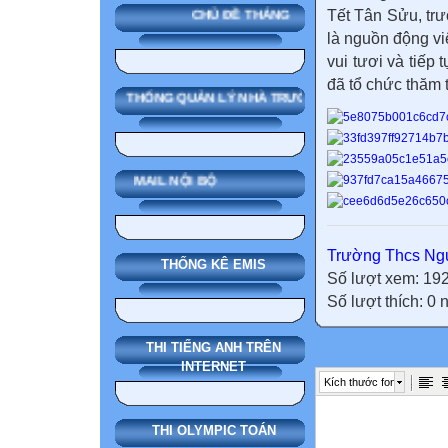
Tết Tân Sửu, tr
CHỦ ĐỀ THÁNG
là nguồn động vi
vui tươi và tiếp
đã
tổ chức thăm 
SMAS HỆ THỐNG QUẢN LÝ NHÀ TRƯỜNG
MAIL NỘI BỘ
Trường Thcs Ngu
THỐNG KÊ EMIS
Số lượt xem: 19
Số lượt thích: 0
THI TIẾNG ANH TRÊN
INTERNET
Kích thước font
THI OLYMPIC TOÁN