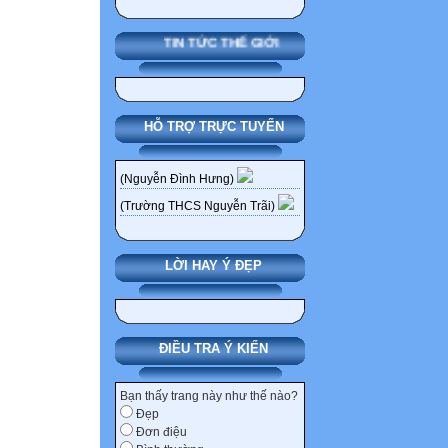
TIN TỨC THẾ GIỚI
HỖ TRỢ TRỰC TUYẾN
(Nguyễn Đình Hưng)
(Trường THCS Nguyễn Trãi)
LỜI HAY Ý ĐẸP
ĐIỀU TRA Ý KIẾN
Bạn thấy trang này như thế nào?
Đẹp
Đơn điệu