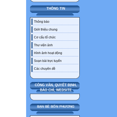
THÔNG TIN
Thông báo
Giới thiệu chung
Cơ cấu tổ chức
Thư viện ảnh
Hình ảnh hoạt động
Soạn bài trực tuyến
Các chuyên đề
CÔNG VĂN, QUYẾT ĐỊNH,
BÁO CHÍ, WEDSITE
BẠN BÈ BỐN PHƯƠNG