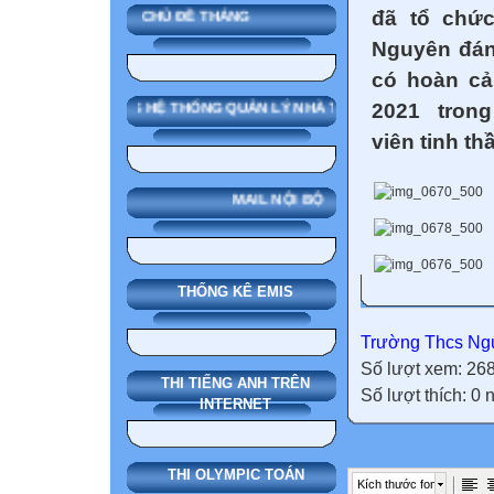
đã tổ chứ
CHỦ ĐỀ THÁNG
Nguyên đán
có hoàn c
2021 trong
SMAS HỆ THỐNG QUẢN LÝ NHÀ TRƯỜNG
viên tinh th
MAIL NỘI BỘ
THỐNG KÊ EMIS
Trường Thcs Ngu
Số lượt xem: 26
THI TIẾNG ANH TRÊN
Số lượt thích: 0
INTERNET
THI OLYMPIC TOÁN
Kích thước font