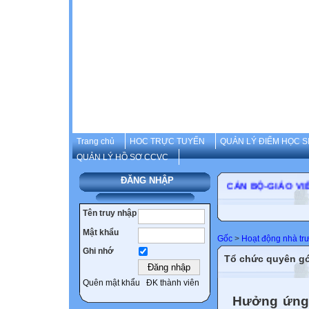
Trang chủ
HOC TRỰC TUYẾN
QUẢN LÝ ĐIỂM HỌC S
QUẢN LÝ HỒ SƠ CCVC
ĐĂNG NHẬP
CÁN BỘ-GIÁ
Tên truy nhập
Mật khẩu
Gốc
>
Hoạt động nhà tr
Ghi nhớ
Tổ chức quyên gó
Quên mật khẩu
ĐK thành viên
Hưởng ứng 