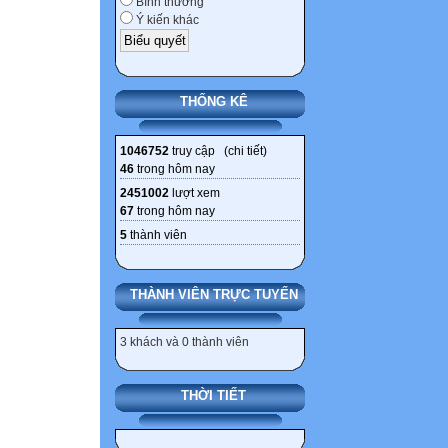
Bình thường
Ý kiến khác
THỐNG KÊ
1046752
truy cập (
chi tiết
)
46
trong hôm nay
2451002
lượt xem
67
trong hôm nay
5
thành viên
THÀNH VIÊN TRỰC TUYẾN
3 khách và 0 thành viên
THỜI TIẾT