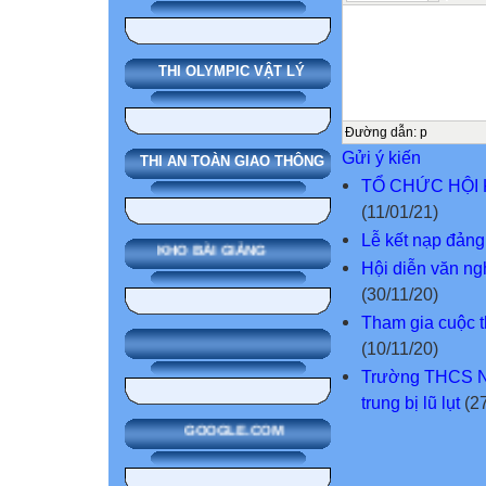
THI OLYMPIC VẬT LÝ
Đường dẫn
:
p
Gửi ý kiến
THI AN TOÀN GIAO THÔNG
TỔ CHỨC HỘI
(11/01/21)
Lễ kết nạp đảng
KHO BÀI GIẢNG
Hội diễn văn n
(30/11/20)
Tham gia cuộc 
(10/11/20)
Trường THCS Ng
trung bị lũ lụt
(27
GOOGLE.COM