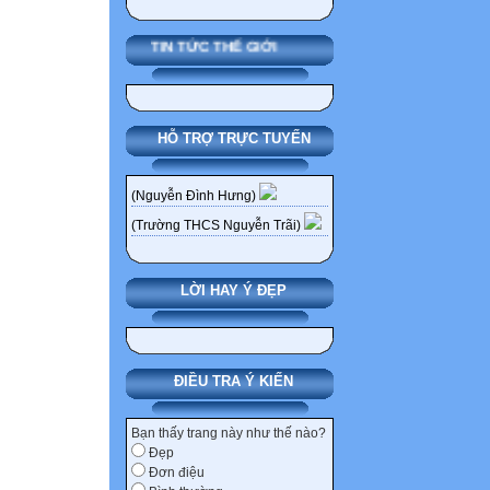
TIN TỨC THẾ GIỚI
HỖ TRỢ TRỰC TUYẾN
(Nguyễn Đình Hưng)
(Trường THCS Nguyễn Trãi)
LỜI HAY Ý ĐẸP
ĐIỀU TRA Ý KIẾN
Bạn thấy trang này như thế nào?
Đẹp
Đơn điệu