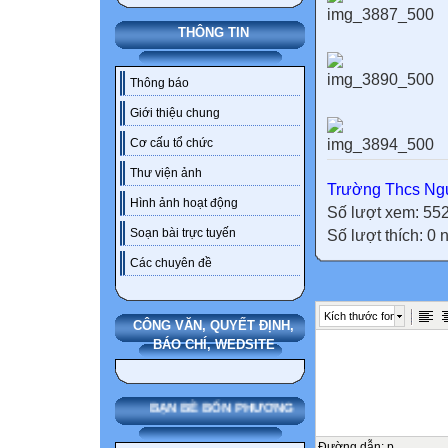
THÔNG TIN
Thông báo
Giới thiệu chung
Cơ cấu tổ chức
Thư viện ảnh
Trường Thcs Ngu
Hình ảnh hoạt động
Số lượt xem: 55
Soạn bài trực tuyến
Số lượt thích: 0
Các chuyên đề
Kích thước font
CÔNG VĂN, QUYẾT ĐỊNH,
BÁO CHÍ, WEDSITE
BẠN BÈ BỐN PHƯƠNG
Đường dẫn
:
p