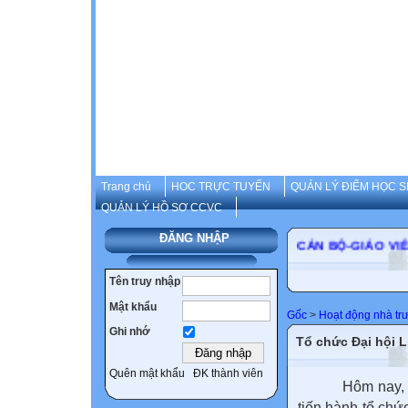
Trang chủ
HOC TRỰC TUYẾN
QUẢN LÝ ĐIỂM HỌC S
QUẢN LÝ HỒ SƠ CCVC
ĐĂNG NHẬP
CÁN BỘ-GIÁ
Tên truy nhập
Mật khẩu
Gốc
>
Hoạt động nhà tr
Ghi nhớ
Tổ chức Đại hội 
Quên mật khẩu
ĐK thành viên
Hôm nay, ngày
tiến hành tổ chứ