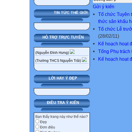
Gửi ý kiến
TIN TỨC THẾ GIỚI
Tổ chức Tuyên t
thức sân khấu h
Tổ chức Lễ trưở
(28/02/11)
HỖ TRỢ TRỰC TUYẾN
Kế hoạch hoạt 
Tổng Phụ trách 
(Nguyễn Đình Hưng)
Kế hoạch hoạt 
(Trường THCS Nguyễn Trãi)
LỜI HAY Ý ĐẸP
ĐIỀU TRA Ý KIẾN
Bạn thấy trang này như thế nào?
Đẹp
Đơn điệu