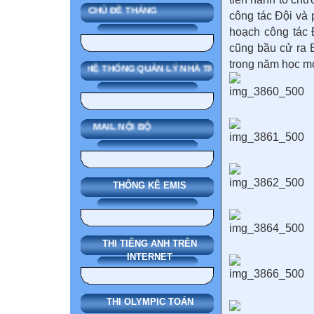
CHỦ ĐỀ THÁNG
công tác Đội và
hoạch công tác 
cũng bầu cử ra 
trong năm học m
SMAS HỆ THỐNG QUẢN LÝ NHÀ TRƯỜNG
MAIL NỘI BỘ
THỐNG KÊ EMIS
THI TIẾNG ANH TRÊN
INTERNET
THI OLYMPIC TOÁN