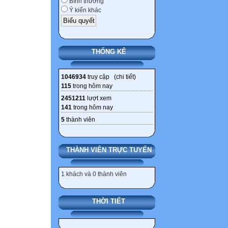
Bình thường
Ý kiến khác
THỐNG KÊ
1046934
truy cập (
chi tiết
)
115
trong hôm nay
2451211
lượt xem
141
trong hôm nay
5
thành viên
THÀNH VIÊN TRỰC TUYẾN
1 khách và 0 thành viên
THỜI TIẾT