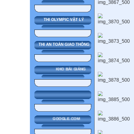
THI OLYMPIC VẬT LÝ
THI AN TOÀN GIAO THÔNG
KHO BÀI GIẢNG
GOOGLE.COM