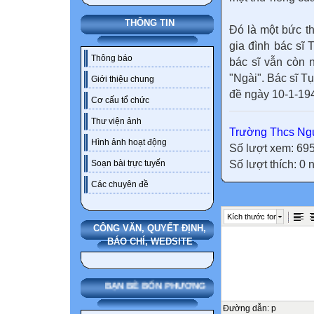
THÔNG TIN
Đó là một bức t
gia đình bác sĩ 
Thông báo
bác sĩ vẫn còn 
"Ngài". Bác sĩ T
Giới thiệu chung
đề ngày 10-1-19
Cơ cấu tổ chức
Thư viện ảnh
Trường Thcs Ngu
Hình ảnh hoạt động
Số lượt xem: 69
Số lượt thích: 0
Soạn bài trực tuyến
Các chuyên đề
Kích thước font
CÔNG VĂN, QUYẾT ĐỊNH,
BÁO CHÍ, WEDSITE
BẠN BÈ BỐN PHƯƠNG
Đường dẫn
:
p