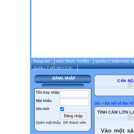
Trang chủ
HOC TRỰC TUYẾN
QUẢN LÝ ĐIỂM HỌC S
QUẢN LÝ HỒ SƠ CCVC
ĐĂNG NHẬP
CÁN BỘ-
Tên truy nhập
Mật khẩu
Gốc
>
Bài viết về Bác H
Ghi nhớ
TÌNH CẢM LỚN L
Quên mật khẩu
ĐK thành viên
Vào một sá