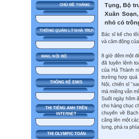
Tụng, Bộ tr
CHỦ ĐỀ THÁNG
Xuân Soạn,
nhỏ có trồn
SMAS HỆ THỐNG QUẢN LÝ NHÀ TRƯỜNG
Bác sĩ kể cho t
và cảm động của 
8 giờ đêm một đ
MAIL NỘI BỘ
đã tuyên lệnh t
của Hà Thành nh
trường hợp quá đ
THỐNG KÊ EMIS
Nội, chiến sĩ "sa
mà miệng vẫn mỉ
Suốt ngày hôm ấ
cho hàng chục ch
THI TIẾNG ANH TRÊN
chuyển về Bạch 
INTERNET
cǎng lên một cá
lưng, phá ra phía
THI OLYMPIC TOÁN